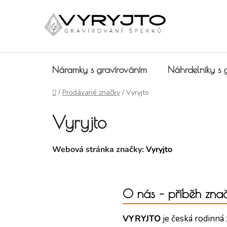
Přejít na obsah
Náramky s gravírováním
Náhrdelníky s 
Domů
/
Prodávané značky
/
Vyryjto
Vyryjto
Webová stránka značky:
Vyryjto
O nás – příběh zna
VYRYJTO
je česká rodinná 