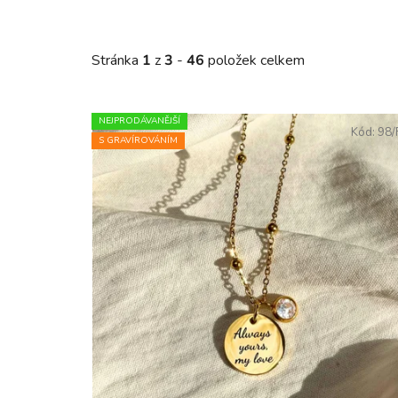
Stránka
1
z
3
-
46
položek celkem
Výpis produktů
NEJPRODÁVANĚJŠÍ
Kód:
98
S GRAVÍROVÁNÍM