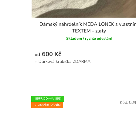
Dámský náhrdelník MEDAILONEK s vlastní
TEXTEM - zlatý
Skladem / rychlé odeslání
600 Kč
od
NEJPRODÁVANĚJŠÍ
Kód:
83
S GRAVÍROVÁNÍM