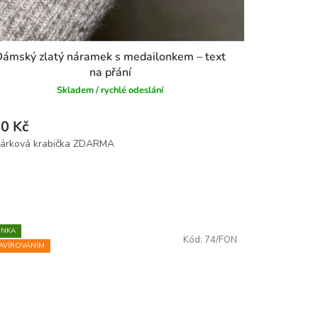
Dámský zlatý náramek s medailonkem – text
na přání
Skladem / rychlé odeslání
0 Kč
INKA
Kód:
74/FON
AVÍROVÁNÍM