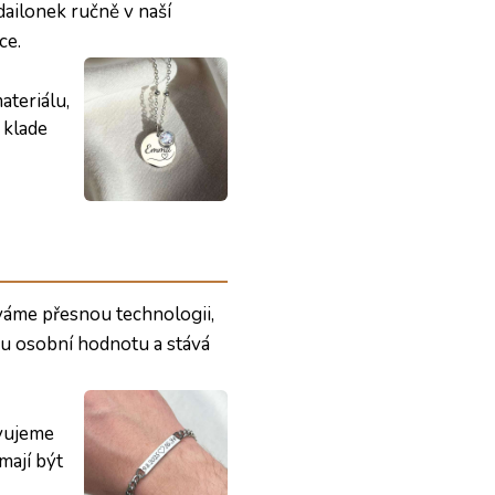
dailonek ručně v naší
ce.
ateriálu,
 klade
váme přesnou technologii,
mu osobní hodnotu a stává
avujeme
mají být