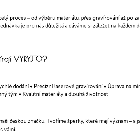
lý proces – od výběru materiálu, přes gravírování až po za
ednávka je pro nás důležitá a dáváme si záležet na každém de
bírají VYRYJTO?
chlé dodání • Precizní laserové gravírování • Úprava na mí
ný tým • Kvalitní materiály a dlouhá životnost
ši českou značku. Tvoříme šperky, které mají význam – a jsm
s vámi.