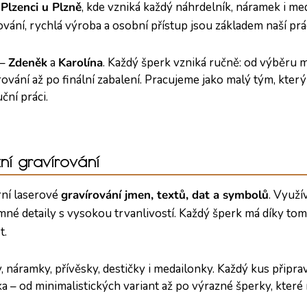
Plzenci u Plzně
, kde vzniká každý náhrdelník, náramek i me
ování, rychlá výroba a osobní přístup jsou základem naší prá
 –
Zdeněk
a
Karolína
. Každý šperk vzniká ručně: od výběru m
ování až po finální zabalení. Pracujeme jako malý tým, který
uční práci.
ní gravírování
rní laserové
gravírování jmen, textů, dat a symbolů
. Využí
mné detaily s vysokou trvanlivostí. Každý šperk má díky to
t.
, náramky, přívěsky, destičky i medailonky. Každý kus připr
a – od minimalistických variant až po výrazné šperky, které 