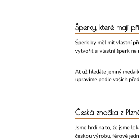
Šperky, které mají př
Šperk by měl mít vlastní
př
vytvořit si vlastní šperk n
Ať už hledáte jemný medail
upravíme podle vašich předs
Česká značka z Plzn
Jsme hrdí na to, že jsme lo
českou výrobu, férové jedná