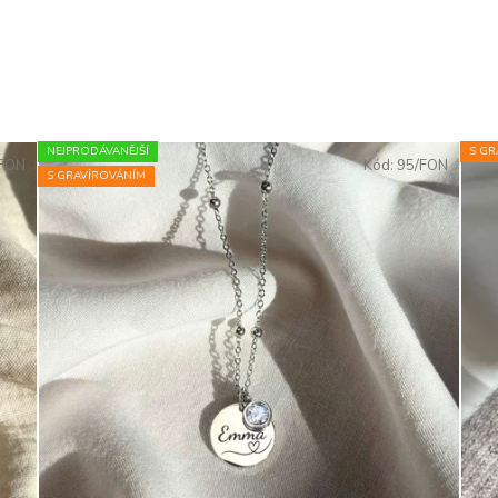
NEJPRODÁVANĚJŠÍ
S GR
/FON
Kód:
95/FON
S GRAVÍROVÁNÍM