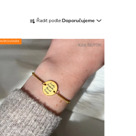
Řazení produktů
Řadit podle:
Doporučujeme
AVÍROVÁNÍM
Kód:
86/FON