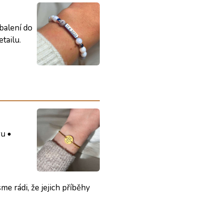
balení do
tailu.
ru •
e rádi, že jejich příběhy