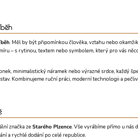
íběh
íběh
. Měl by být připomínkou člověka, vztahu nebo okamži
a míru – s rytinou, textem nebo symbolem, který pro vás ně
onek, minimalistický náramek nebo výrazné srdce, každý šp
tav. Kombinujeme ruční práci, moderní technologii a pečliv
ě
kální značka ze
Starého Plzence
. Vše vyrábíme přímo u nás
ní a rychlé dodání po celé republice.