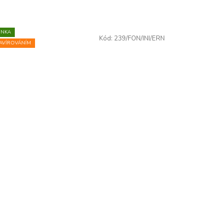
INKA
Kód:
239/FON/INI/ERN
AVÍROVÁNÍM