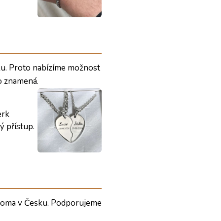
ku. Proto nabízíme možnost
co znamená.
erk
ý přístup.
 doma v Česku. Podporujeme