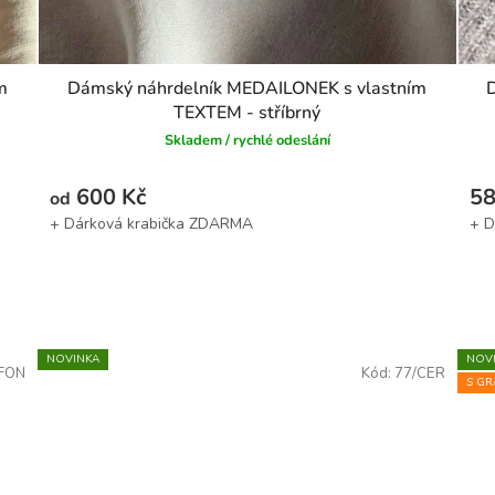
m
Dámský náhrdelník MEDAILONEK s vlastním
TEXTEM - stříbrný
Skladem / rychlé odeslání
600 Kč
58
od
NOVINKA
NOV
/FON
Kód:
77/CER
S GR