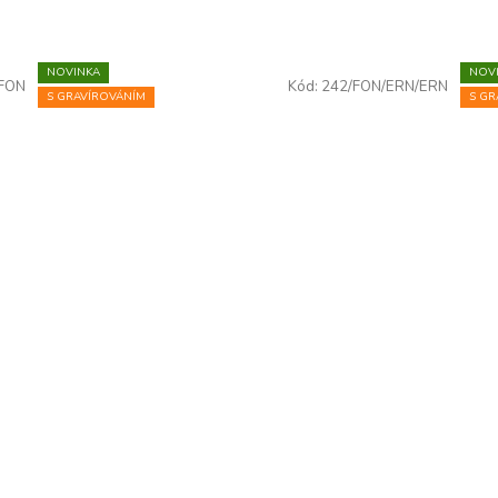
NOVINKA
NOV
/FON
Kód:
242/FON/ERN/ERN
S GRAVÍROVÁNÍM
S GR