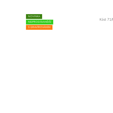
NOVINKA
Kód:
71
NEJPRODÁVANĚJŠÍ
S GRAVÍROVÁNÍM