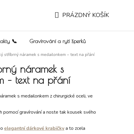
PRÁZDNÝ KOŠÍK
NÁKUPNÍ KOŠÍK
akty 📞
Gravírování a rytí šperků
ý stříbrný náramek s medailonkem – text na přání
íbrný náramek s
 – text na přání
áramek s medailonkem z chirurgické oceli, ve
h pomocí gravírování a noste tak kousek svého
do
elegantní dárkové krabičky
a to zcela