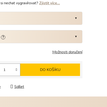
si nechat vygravírovat?
Zjistit více…
:
?
Možnosti doručení
DO KOŠÍKU
e
Sdílet