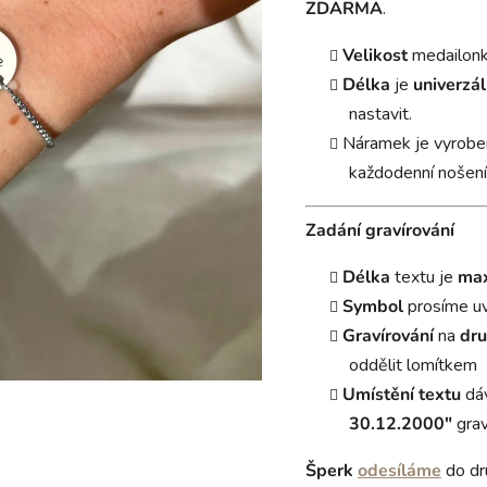
ZDARMA
.
Velikost
medailon
Délka
je
univerzál
nastavit.
Náramek je vyrobe
každodenní nošení
Zadání gravírování
Délka
textu je
max
Symbol
prosíme u
Gravírování
na
dru
oddělit lomítkem
Umístění textu
dá
30.12.2000"
grav
Šperk
odesíláme
do dr