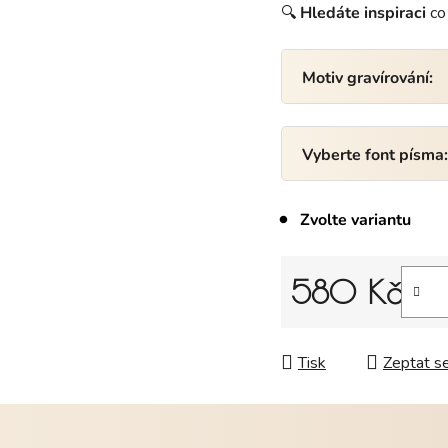
🔍
Hledáte
inspiraci
co 
Motiv gravírování:
Vyberte font písma
Zvolte variantu
580 Kč
Měrná cena:
Tisk
Zeptat s