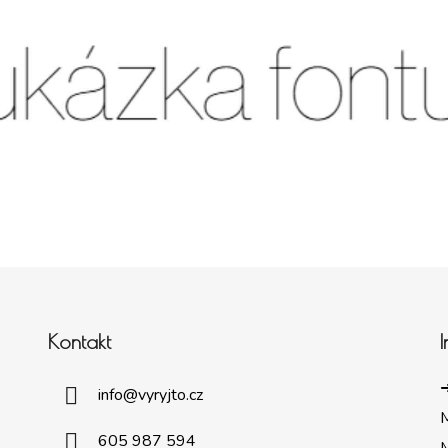
Kontakt
➜
info
@
vyryjto.cz
605 987 594
M