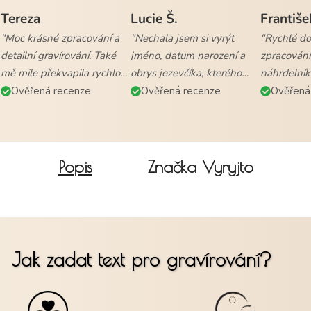
Tereza
Lucie Š.
Františe
"Moc krásné zpracování a
"Nechala jsem si vyrýt
"Rychlé dod
detailní gravírování. Také
jméno, datum narození a
zpracování
mě mile překvapila rychlost
obrys jezevčíka, kterého
náhrdelník
vyřízení objednávky a
mám. Naprostá
všem."
Ověřená recenze
Ověřená recenze
Ověřená
doručení."
spokojenost."
Popis
Značka
Vyryjto
Jak zadat text pro gravírování?