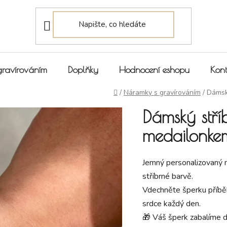
gravírováním
Doplňky
Hodnocení eshopu
Kont
Domů
/
Náramky s gravírováním
/
Dámsk
Dámský stř
medailonkem
Jemný personalizovaný n
stříbrné barvě.
Vdechněte šperku příbě
srdce každý den.
🎁 Váš šperk zabalíme 