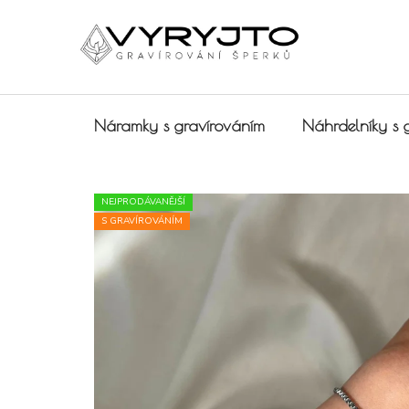
Přejít na obsah
Náramky s gravírováním
Náhrdelníky s 
NEJPRODÁVANĚJŠÍ
S GRAVÍROVÁNÍM