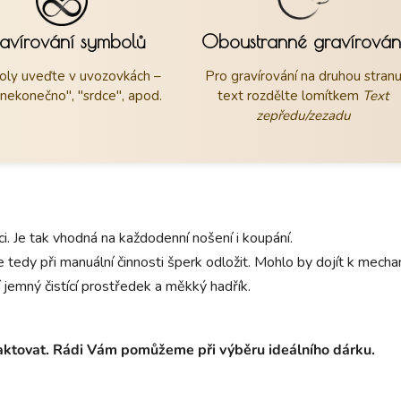
avírování symbolů
Oboustranné gravírován
ly uveďte v uvozovkách –
Pro gravírování na druhou stran
"nekonečno", "srdce", apod.
text rozdělte lomítkem
Text
zepředu/zezadu
aci. Je tak vhodná na každodenní nošení i koupání.
 tedy při manuální činnosti šperk odložit. Mohlo by dojít k mec
 jemný čistící prostředek a měkký hadřík.
taktovat. Rádi Vám pomůžeme při výběru ideálního dárku.