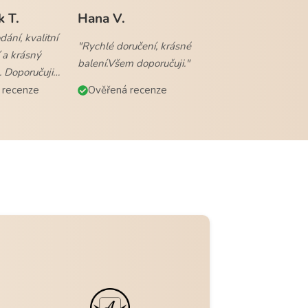
k T.
Hana V.
ání, kvalitní
"Rychlé doručení, krásné
 a krásný
balení.Všem doporučuji."
. Doporučuji
 recenze
Ověřená recenze