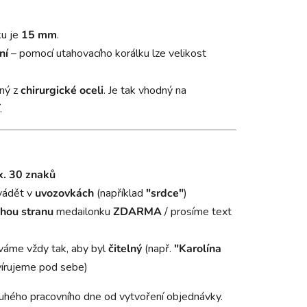
ku je
15 mm
.
ní
– pomocí utahovacího korálku lze velikost
ný z
chirurgické oceli
. Je tak vhodný na
.
. 30 znaků
vádět v
uvozovkách
(například
"srdce"
)
hou stranu
medailonku
ZDARMA
/ prosíme text
váme vždy tak, aby byl
čitelný
(např.
"Karolína
írujeme pod sebe)
uhého pracovního dne od vytvoření objednávky.