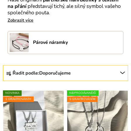
na přání
představují tichý, ale silný symbol vašeho
společného pouta.
Párové náramky
Řazení produktů
Řadit podle:
Doporučujeme
Výpis produktů
NOVINKA
NEJPRODÁVANĚJŠÍ
S GRAVÍROVÁNÍM
S GRAVÍROVÁNÍM