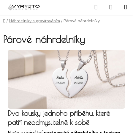
Přejít na obsah
Hledat
NÁKUP
Domů
/
Náhrdelníky s gravírováním
/
Párové náhrdelníky
Párové náhrdelníky
Dva kousky jednoho příběhu, které
patří neodmyslitelně k sobě
Naše originální
partnerské náhrdelníky s textem