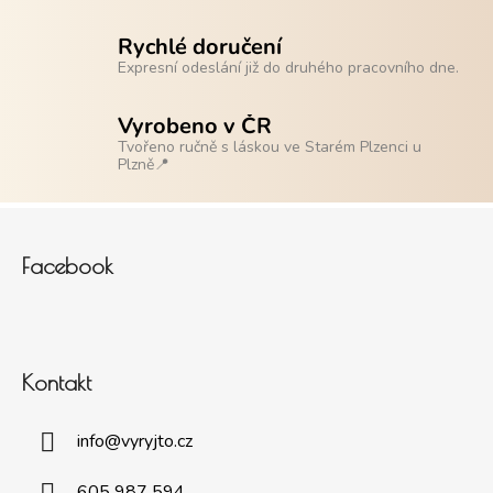
Rychlé doručení
Expresní odeslání již do druhého pracovního dne.
Vyrobeno v ČR
Tvořeno ručně s láskou ve Starém Plzenci u
Plzně📍
Zápatí
Facebook
Kontakt
info
@
vyryjto.cz
605 987 594