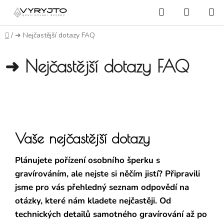
Přejít na obsah
Hledat
NÁKUP
Domů
/
➜ Nejčastější dotazy FAQ
➜ Nejčastější dotazy FAQ
Vaše nejčastější dotazy
Plánujete pořízení osobního šperku s
gravírováním, ale nejste si něčím jistí? Připravili
jsme pro vás přehledný seznam odpovědí na
otázky, které nám kladete nejčastěji. Od
technických detailů samotného gravírování až po