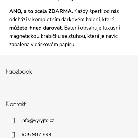
ANO, a to zcela ZDARMA.
Každý šperk od nás
odchází v kompletním dárkovém balení, které
můžete
ihned darovat
. Balení obsahuje luxusní
magnetickou krabičku se stuhou, která je navíc
zabalena v dárkovém papíru.
Zápatí
Facebook
Kontakt
info
@
vyryjto.cz
605 987 594