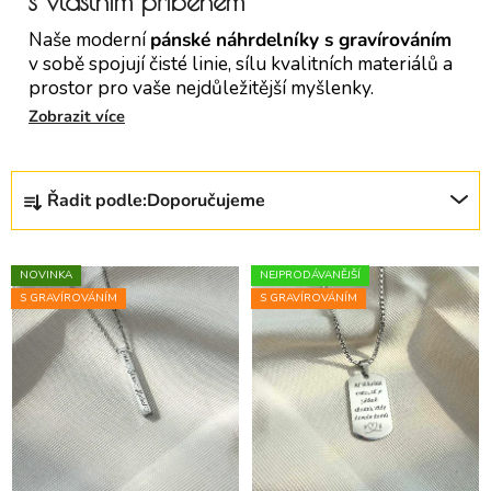
s vlastním příběhem
Naše moderní
pánské náhrdelníky s gravírováním
v sobě spojují čisté linie, sílu kvalitních materiálů a
prostor pro vaše nejdůležitější myšlenky.
Řazení produktů
Řadit podle:
Doporučujeme
Výpis produktů
NOVINKA
NEJPRODÁVANĚJŠÍ
S GRAVÍROVÁNÍM
S GRAVÍROVÁNÍM