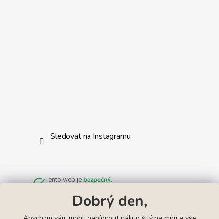
Sledovat na Instagramu
Tento web je
bezpečný
.
Zkontrolováno službou
Norton Safe Web
.
Dobrý den,
Abychom vám mohli nabídnout nákup šitý na míru a vše