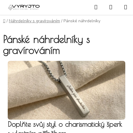
Přejít na obsah
Hledat
NÁKUP
Domů
/
Náhrdelníky s gravírováním
/
Pánské náhrdelníky
Pánské náhrdelníky s
gravírováním
Doplňte svůj styl o charismatický šperk