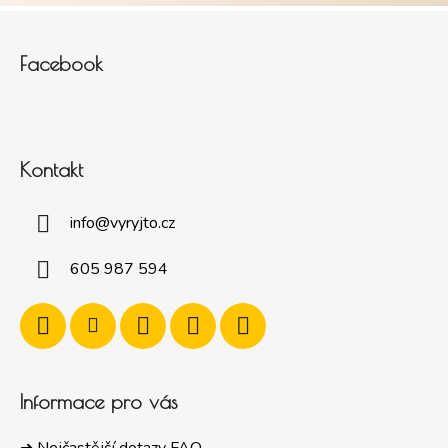
Zápatí
Facebook
Kontakt
info
@
vyryjto.cz
605 987 594
Informace pro vás
➜ Nejčastější dotazy FAQ