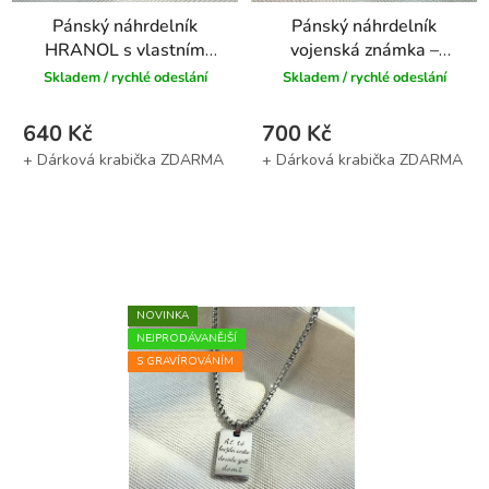
Pánský náhrdelník
Pánský náhrdelník
HRANOL s vlastním
vojenská známka –
textem
Vlastní text
Skladem / rychlé odeslání
Skladem / rychlé odeslání
640 Kč
700 Kč
NOVINKA
NEJPRODÁVANĚJŠÍ
S GRAVÍROVÁNÍM