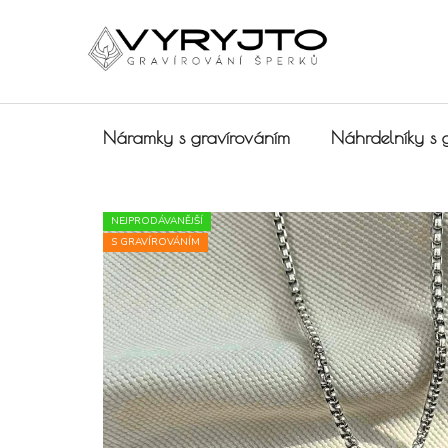
Přejít na obsah
Náramky s gravírováním
Náhrdelníky s 
NEJPRODÁVANĚJŠÍ
S GRAVÍROVÁNÍM