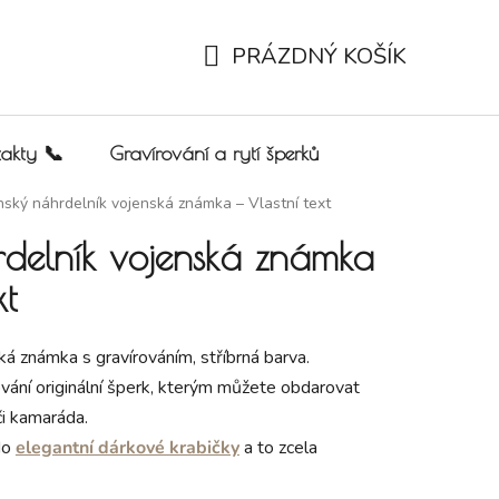
PRÁZDNÝ KOŠÍK
NÁKUPNÍ KOŠÍK
akty 📞
Gravírování a rytí šperků
ský náhrdelník vojenská známka – Vlastní text
rdelník vojenská známka
xt
á známka s gravírováním, stříbrná barva.
vání originální šperk, kterým můžete obdarovat
či kamaráda.
do
elegantní dárkové krabičky
a to zcela