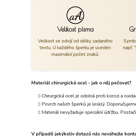
Velikost písma
Gr
Velikost se odvíjí od délky zadaného
Symbo
textu. U každého šperku je uveden
např. 
maximální počet znaků.
Materiál chirurgická ocel - jak o něj pečovat?
Chirurgická ocel je odolná proti korozi a oxid
Povrch našich šperků je lesklý. Doporučujeme
Materiál nevyžaduje speciální údržbu. Postačí
V případě jakýkoliv dotazů nás neváhejte kon