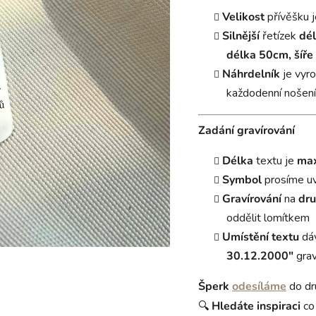
Velikost
přívěšku 
Silnější
řetízek
dé
délka
50cm, šíř
Náhrdelník
je vyr
každodenní nošení
Zadání gravírování
Délka
textu je
max
Symbol
prosíme u
Gravírování
na
dru
oddělit lomítkem
Umístění textu
dáv
30.12.2000"
grav
Šperk
odesíláme
do dr
🔍
Hledáte inspiraci
co 