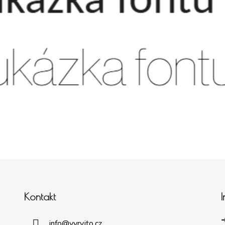
Kontakt
➜
info
@
vyryjto.cz