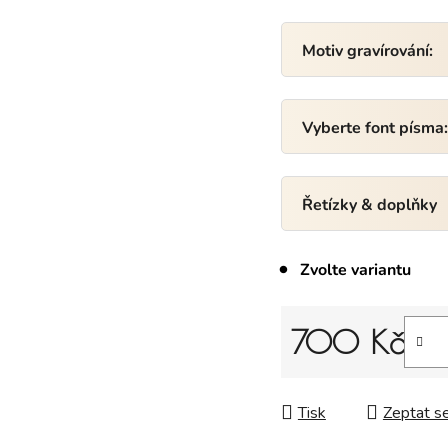
Motiv gravírování:
Vyberte font písma
Řetízky & doplňky
Zvolte variantu
700 Kč
Měrná cena:
Tisk
Zeptat s