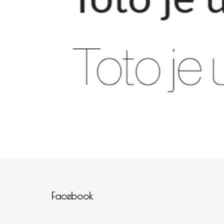
Zápatí
Facebook