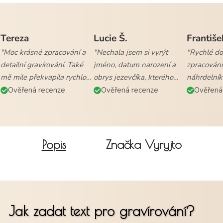
Tereza
Lucie Š.
Františe
"Moc krásné zpracování a
"Nechala jsem si vyrýt
"Rychlé dod
detailní gravírování. Také
jméno, datum narození a
zpracování
mě mile překvapila rychlost
obrys jezevčíka, kterého
náhrdelník
vyřízení objednávky a
mám. Naprostá
všem."
Ověřená recenze
Ověřená recenze
Ověřená
doručení."
spokojenost."
Popis
Značka
Vyryjto
Jak zadat text pro gravírování?