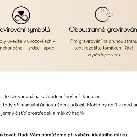
avírování symbolů
Oboustranné gravírován
ly uveďte v uvozovkách –
Pro gravírování na druhou stran
"nekonečno", "srdce", apod.
text rozdělte lomítkem
Text
zepředu/zezadu
aci. Je tak vhodná na každodenní nošení i koupání.
 tedy při manuální činnosti šperk odložit. Mohlo by dojít k mec
 jemný čistící prostředek a měkký hadřík.
taktovat. Rádi Vám pomůžeme při výběru ideálního dárku.