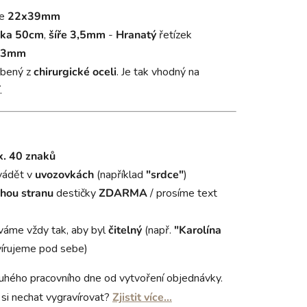
je
22x39mm
lka 50cm
,
šíře
3,5mm
-
Hranatý
řetízek
e 3mm
obený z
chirurgické oceli
. Je tak vhodný na
.
. 40 znaků
vádět v
uvozovkách
(například
"srdce"
)
hou stranu
destičky
ZDARMA
/ prosíme text
áme vždy tak, aby byl
čitelný
(např.
"Karolína
írujeme pod sebe)
uhého pracovního dne od vytvoření objednávky.
si nechat vygravírovat?
Zjistit více…