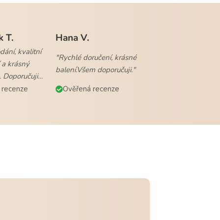
k T.
Hana V.
ání, kvalitní
"Rychlé doručení, krásné
 a krásný
balení.Všem doporučuji."
. Doporučuji
 recenze
Ověřená recenze