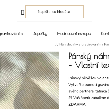
gravírováním
Doplňky
Hodnocení eshopu
Kont
Domů
/
Náhrdelníky s gravírováním
/
Pán
Pánský náh
– Vlastní te
Pánský přívěšek vojensk
Vytvořte pomocí gravíro
svého partnera, tatínka 
🎁 Váš šperk zabalíme 
ZDARMA
.