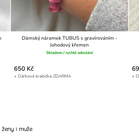
e
Dámský náramek TUBUS s gravírováním -
Jahodový křemen
Skladem / rychlé odeslání
650 Kč
69
Ovládací prvky výpisu
 ženy i muže