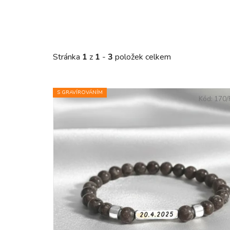
Stránka
1
z
1
-
3
položek celkem
Výpis produktů
S GRAVÍROVÁNÍM
Kód:
170