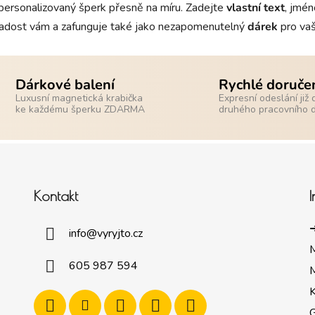
personalizovaný šperk přesně na míru. Zadejte
vlastní text
, jmén
adost vám a zafunguje také jako nezapomenutelný
dárek
pro vaš
Dárkové balení
Rychlé doruče
Luxusní magnetická krabička
Expresní odeslání již 
ke každému šperku ZDARMA
druhého pracovního 
Kontakt
➜
info
@
vyryjto.cz
605 987 594
M
K
G