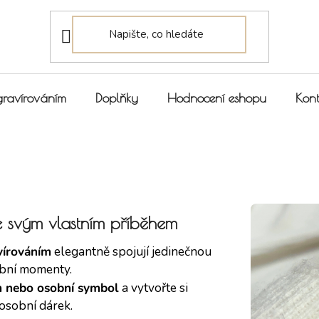
gravírováním
Doplňky
Hodnocení eshopu
Kont
se svým vlastním příběhem
vírováním
elegantně spojují jedinečnou
obní momenty.
 nebo osobní symbol
a vytvořte si
osobní dárek.