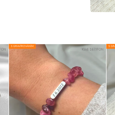
S GRAVÍROVÁNÍM
S GR
/FON
Kód:
167/FON