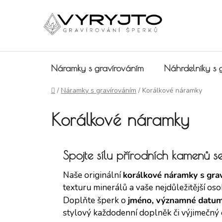
Přejít na obsah
Náramky s gravírováním
Náhrdelníky s 
Domů
/
Náramky s gravírováním
/
Korálkové náramky
Korálkové náramky
Spojte sílu přírodních kamenů 
Naše originální
korálkové náramky s gra
texturu minerálů a vaše nejdůležitější os
Doplňte šperk o
jméno, významné datum
stylový každodenní doplněk či výjimečný 