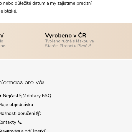
o nebo důležité datum a my zajistíme precizní
e blízké.
ní
Vyrobeno v ČR
do
Tvořeno ručně s láskou ve
dne.
Starém Plzenci u Plzně📍
Informace pro vás
 Nejčastější dotazy FAQ
Moje objednávka
ožnosti doručení 📦
ontakty 📞
ravírování a rytí šperků