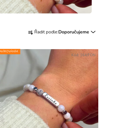
Řazení produktů
Řadit podle:
Doporučujeme
AVÍROVÁNÍM
Kód:
164/FON