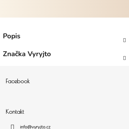
Popis
Značka
Vyryjto
Zápatí
Facebook
Kontakt
info
@
vyryjto.cz