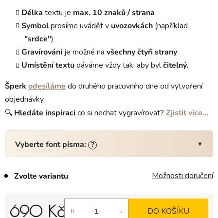
Délka
textu je
max. 10 znaků / strana
Symbol
prosíme uvádět v
uvozovkách
(například
"srdce"
)
Gravírování
je možné na
všechny čtyři strany
Umístění textu
dáváme vždy tak, aby byl
čitelný.
Šperk
odesíláme
do druhého pracovního dne od vytvoření
objednávky.
🔍
Hledáte
inspiraci
co si nechat vygravírovat?
Zjistit více…
Vyberte font písma:
?
Možnosti doručení
Zvolte variantu
690 Kč
DO KOŠÍKU