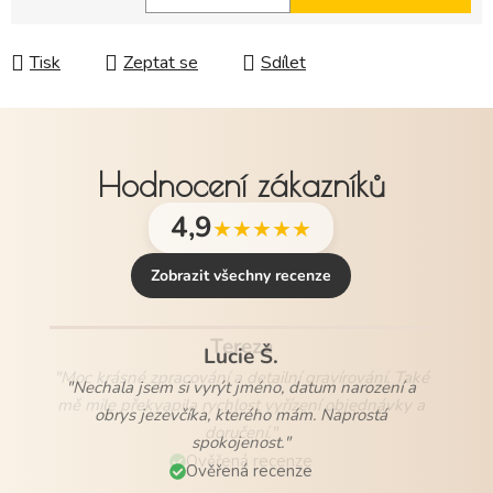
Měrná cena:
Tisk
Zeptat se
Sdílet
Hodnocení zákazníků
4,9
★★★★★
Zobrazit všechny recenze
Lucie Š.
"Nechala jsem si vyrýt jméno, datum narození a
obrys jezevčíka, kterého mám. Naprostá
spokojenost."
Ověřená recenze