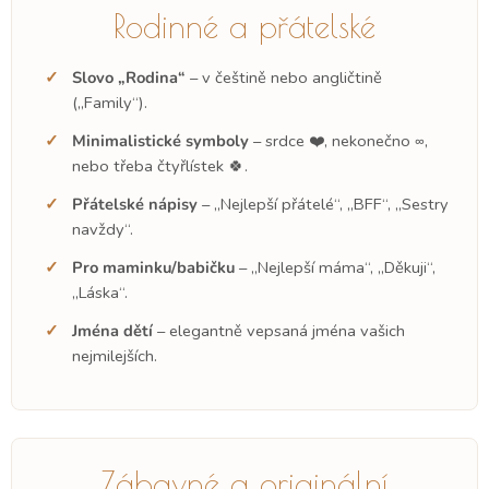
Rodinné a přátelské
Slovo „Rodina“
– v češtině nebo angličtině
(„Family“).
Minimalistické symboly
– srdce ❤️, nekonečno ∞,
nebo třeba čtyřlístek 🍀.
Přátelské nápisy
– „Nejlepší přátelé“, „BFF“, „Sestry
navždy“.
Pro maminku/babičku
– „Nejlepší máma“, „Děkuji“,
„Láska“.
Jména dětí
– elegantně vepsaná jména vašich
nejmilejších.
Zábavné a originální