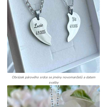
Obrázek párového srdce se jmény novomanželů a datem
svatby