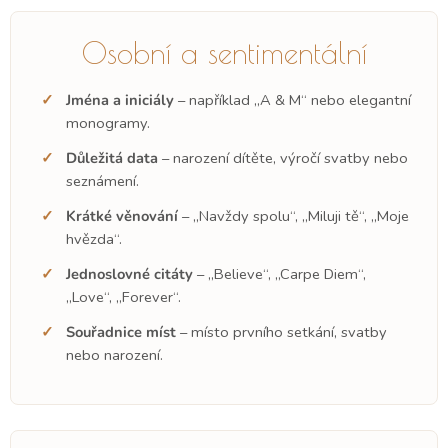
Osobní a sentimentální
Jména a iniciály
– například „A & M“ nebo elegantní
monogramy.
Důležitá data
– narození dítěte, výročí svatby nebo
seznámení.
Krátké věnování
– „Navždy spolu“, „Miluji tě“, „Moje
hvězda“.
Jednoslovné citáty
– „Believe“, „Carpe Diem“,
„Love“, „Forever“.
Souřadnice míst
– místo prvního setkání, svatby
nebo narození.