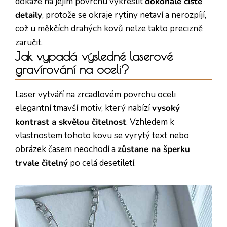
dokáže na jejím povrchu vykreslit
dokonale čisté
detaily
, protože se okraje rytiny netaví a nerozpíjí,
což u měkčích drahých kovů nelze takto precizně
zaručit.
Jak vypadá výsledné laserové
gravírování na oceli?
Laser vytváří na zrcadlovém povrchu oceli
elegantní tmavší motiv, který nabízí
vysoký
kontrast a skvělou čitelnost
. Vzhledem k
vlastnostem tohoto kovu se vyrytý text nebo
obrázek časem neochodí a
zůstane na šperku
trvale čitelný
po celá desetiletí.