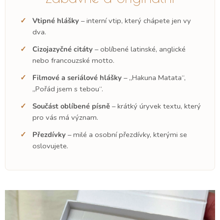
Vtipné hlášky
– interní vtip, který chápete jen vy
dva.
Cizojazyčné citáty
– oblíbené latinské, anglické
nebo francouzské motto.
Filmové a seriálové hlášky
– „Hakuna Matata“,
„Pořád jsem s tebou“.
Součást oblíbené písně
– krátký úryvek textu, který
pro vás má význam.
Přezdívky
– milé a osobní přezdívky, kterými se
oslovujete.
Výpis článků