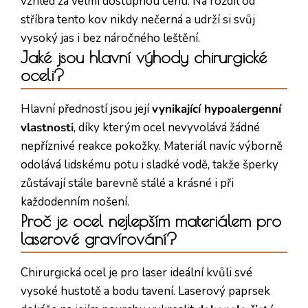
vzhled za velmi dostupnou cenu. Na rozdíl od
stříbra tento kov nikdy nečerná a udrží si svůj
vysoký jas i bez náročného leštění.
Jaké jsou hlavní výhody chirurgické
oceli?
Hlavní předností jsou její
vynikající hypoalergenní
vlastnosti
, díky kterým ocel nevyvolává žádné
nepříznivé reakce pokožky. Materiál navíc výborně
odolává lidskému potu i sladké vodě, takže šperky
zůstávají stále barevně stálé a krásné i při
každodenním nošení.
Proč je ocel nejlepším materiálem pro
laserové gravírování?
Chirurgická ocel je pro laser ideální kvůli své
vysoké hustotě a bodu tavení. Laserový paprsek