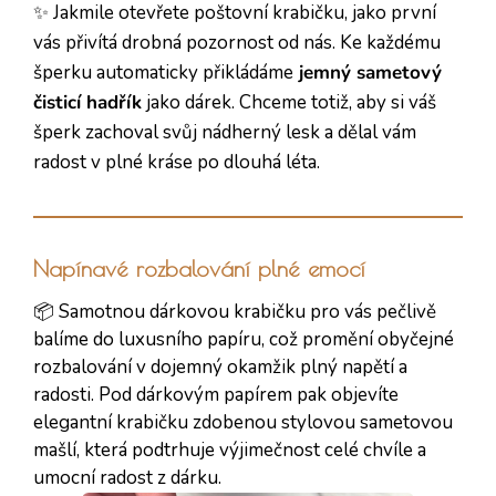
✨ Jakmile otevřete poštovní krabičku, jako první
vás přivítá drobná pozornost od nás. Ke každému
šperku automaticky přikládáme
jemný sametový
čisticí hadřík
jako dárek. Chceme totiž, aby si váš
šperk zachoval svůj nádherný lesk a dělal vám
radost v plné kráse po dlouhá léta.
Napínavé rozbalování plné emocí
📦 Samotnou dárkovou krabičku pro vás pečlivě
balíme do luxusního papíru, což promění obyčejné
rozbalování v dojemný okamžik plný napětí a
radosti. Pod dárkovým papírem pak objevíte
elegantní krabičku zdobenou stylovou sametovou
mašlí, která podtrhuje výjimečnost celé chvíle a
umocní radost z dárku.