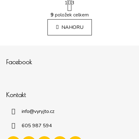
1
3
9
položek celkem
Ovládací prvky výpisu
NAHORU
Zápatí
Facebook
Kontakt
info
@
vyryjto.cz
605 987 594