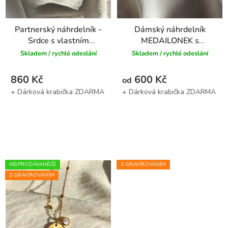
Partnerský náhrdelník -
Dámský náhrdelník
Srdce s vlastním
MEDAILONEK s
textem
vlastním TEXTEM -
Skladem / rychlé odeslání
Skladem / rychlé odeslání
stříbrný
860 Kč
600 Kč
od
NEJPRODÁVANĚJŠÍ
S GRAVÍROVÁNÍM
S GRAVÍROVÁNÍM