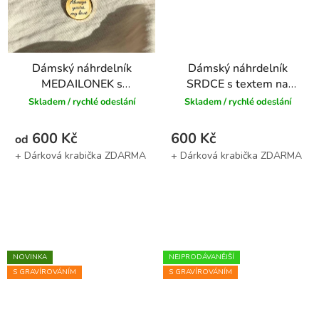
Dámský náhrdelník
Dámský náhrdelník
MEDAILONEK s
SRDCE s textem na
vlastním TEXTEM -
přání - stříbrný
Skladem / rychlé odeslání
Skladem / rychlé odeslání
zlatý
600 Kč
600 Kč
od
NOVINKA
NEJPRODÁVANĚJŠÍ
S GRAVÍROVÁNÍM
S GRAVÍROVÁNÍM