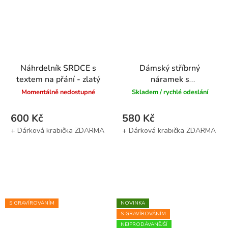
Náhrdelník SRDCE s
Dámský stříbrný
textem na přání - zlatý
náramek s
medailonkem – text na
Momentálně nedostupné
Skladem / rychlé odeslání
přání
600 Kč
580 Kč
S GRAVÍROVÁNÍM
NOVINKA
S GRAVÍROVÁNÍM
NEJPRODÁVANĚJŠÍ