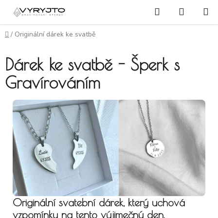
Přejít na obsah
Hledat
NÁKUP
Domů
/
Originální dárek ke svatbě
Dárek ke svatbě - Šperk s
Gravírováním
Originální svatební dárek, který uchová
vzpomínky na tento výjimečný den.