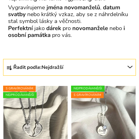
Vygravírujeme
jména novomanželů
,
datum
svatby
nebo krátký vzkaz, aby se z náhrdelníku
stal symbol lásky a věčnosti.
Perfektní
jako
dárek
pro
novomanžele
nebo
i
osobní památka
pro vás.
Řazení produktů
Řadit podle:
Nejdražší
Výpis produktů
S GRAVÍROVÁNÍM
NEJPRODÁVANĚJŠÍ
NEJPRODÁVANĚJŠÍ
S GRAVÍROVÁNÍM