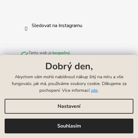
Sledovat na Instagramu
Tento web je
bezpečný
.
Zkontrolováno službou
Norton Safe Web
.
Dobrý den,
Abychom vám mohli nabídnout nákup šitý na míru a vše
fungovalo, jak má, používáme soubory cookie. Děkujeme za
pochopení. Více informací
zde
.
Odkazy
▲
Náhrdelníky k narození miminka
Náramky k narození mimink
Nastavení
Vytvořil Shoptet
Souhlasím
Copyright 2026
VYRYJTO | Gravírování šperků
. Všechna
práva vyhrazena.