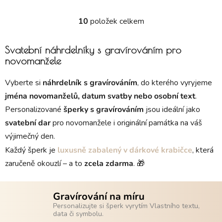
10
položek celkem
Ovládací prvky výpisu
Svatební náhrdelníky s gravírováním pro
novomanžele
Vyberte si
náhrdelník s gravírováním
, do kterého vyryjeme
jména novomanželů, datum svatby nebo osobní text
.
Personalizované
šperky s gravírováním
jsou ideální jako
svatební dar
pro novomanžele i originální památka na váš
výjimečný den.
Každý šperk je
luxusně zabalený v dárkové krabičce
, která
zaručeně okouzlí – a to
zcela zdarma
. 🎁
Gravírování na míru
Personalizujte si šperk vyrytím Vlastního textu,
data či symbolu.