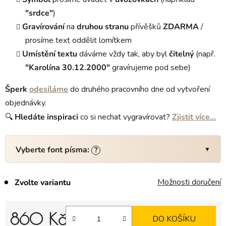
"srdce"
)
Gravírování
na
druhou stranu
přívěšků
ZDARMA
/
prosíme text oddělit lomítkem
Umístění textu
dáváme vždy tak, aby byl
čitelný
(např.
"Karolína 30.12.2000"
gravírujeme pod sebe)
Šperk
odesíláme
do druhého pracovního dne od vytvoření
objednávky.
🔍
Hledáte
inspiraci
co si nechat vygravírovat?
Zjistit více…
Vyberte font písma:
?
Možnosti doručení
Zvolte variantu
860 Kč
DO KOŠÍKU