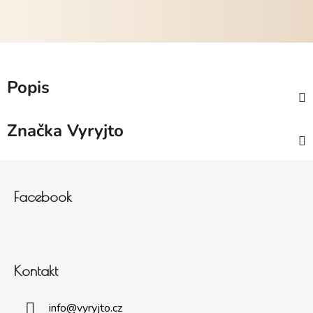
Popis
Značka
Vyryjto
Zápatí
Facebook
Kontakt
info
@
vyryjto.cz