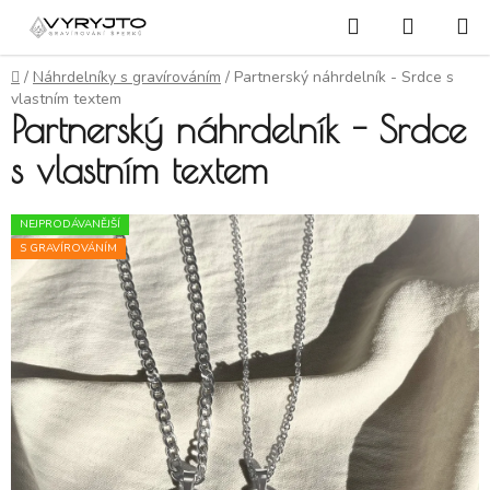
Přejít na obsah
Hledat
NÁKUP
Domů
/
Náhrdelníky s gravírováním
/
Partnerský náhrdelník - Srdce s
vlastním textem
Partnerský náhrdelník - Srdce
s vlastním textem
NEJPRODÁVANĚJŠÍ
S GRAVÍROVÁNÍM