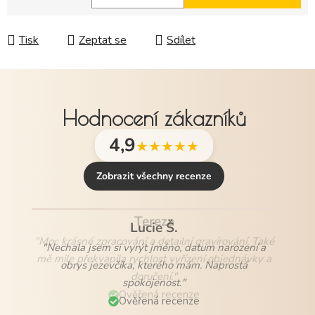
Měrná cena:
Tisk
Zeptat se
Sdílet
Hodnocení zákazníků
4,9
★★★★★
Zobrazit všechny recenze
Lucie Š.
"Nechala jsem si vyrýt jméno, datum narození a
obrys jezevčíka, kterého mám. Naprostá
spokojenost."
Ověřená recenze