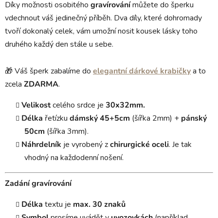
Díky možnosti osobitého
gravírování
můžete do šperku
vdechnout váš jedinečný příběh. Dva díly, které dohromady
tvoří dokonalý celek, vám umožní nosit kousek lásky toho
druhého každý den stále u sebe.
🎁 Váš šperk zabalíme do
elegantní dárkové krabičky
a to
zcela
ZDARMA
.
Velikost
celého srdce je
30x32mm.
Délka
řetízku
dámský 45+5cm
(šířka 2mm) +
pánský
50cm
(šířka 3mm).
Náhrdelník
je vyrobený z
chirurgické oceli
. Je tak
vhodný na každodenní nošení.
Zadání gravírování
Délka
textu je
max. 30 znaků
Symbol
prosíme uvádět v
uvozovkách
(například