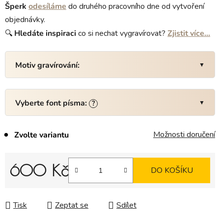
Šperk
odesíláme
do druhého pracovního dne od vytvoření
objednávky.
🔍
Hledáte
inspiraci
co si nechat vygravírovat?
Zjistit více…
Motiv gravírování:
Vyberte font písma:
?
Možnosti doručení
Zvolte variantu
600 Kč
DO KOŠÍKU
Měrná cena:
Tisk
Zeptat se
Sdílet