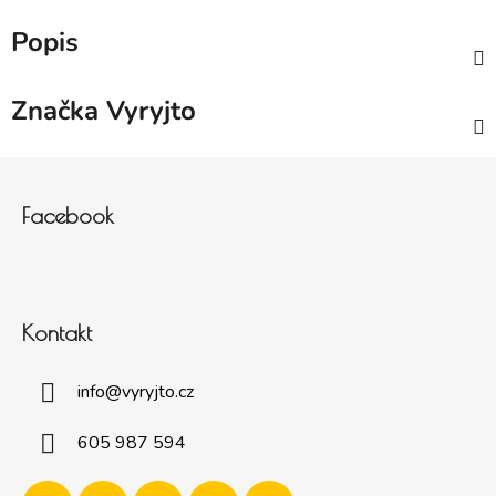
Popis
Značka
Vyryjto
Zápatí
Facebook
Kontakt
info
@
vyryjto.cz
605 987 594