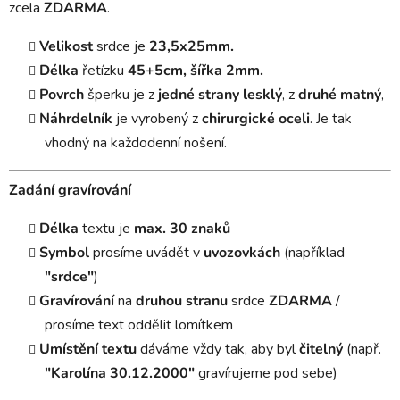
zcela
ZDARMA
.
Velikost
srdce je
23,5x25mm.
Délka
řetízku
45+5cm, šířka 2mm.
Povrch
šperku je z
jedné
strany lesklý
, z
druhé matný
,
Náhrdelník
je vyrobený z
chirurgické oceli
. Je tak
vhodný na každodenní nošení.
Zadání gravírování
Délka
textu je
max. 30 znaků
Symbol
prosíme uvádět v
uvozovkách
(například
"srdce"
)
Gravírování
na
druhou stranu
srdce
ZDARMA
/
prosíme text oddělit lomítkem
Umístění textu
dáváme vždy tak, aby byl
čitelný
(např.
"Karolína 30.12.2000"
gravírujeme pod sebe)