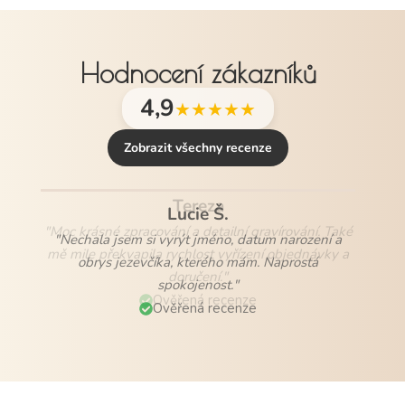
Hodnocení zákazníků
4,9
★★★★★
Zobrazit všechny recenze
Lucie Š.
"Nechala jsem si vyrýt jméno, datum narození a
obrys jezevčíka, kterého mám. Naprostá
spokojenost."
Ověřená recenze