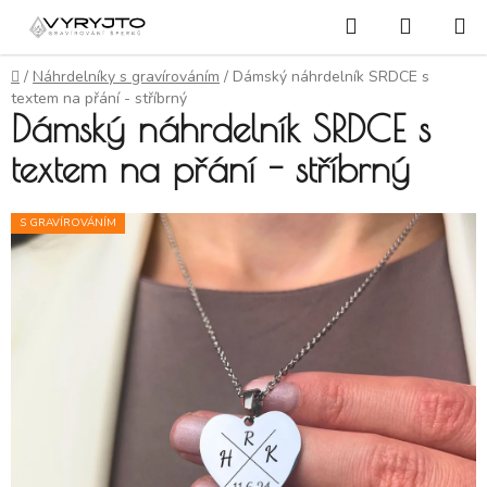
Přejít na obsah
Hledat
NÁKUP
Domů
/
Náhrdelníky s gravírováním
/
Dámský náhrdelník SRDCE s
textem na přání - stříbrný
Dámský náhrdelník SRDCE s
textem na přání - stříbrný
S GRAVÍROVÁNÍM