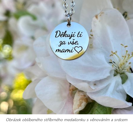
Obrázek oblíbeného stříbrného medailonku s věnováním a srdcem