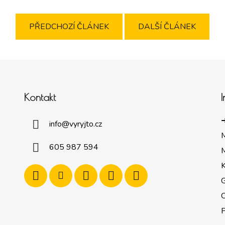
PŘEDCHOZÍ ČLÁNEK
DALŠÍ ČLÁNEK
Kontakt
➜
info
@
vyryjto.cz
605 987 594
M
K
G
P