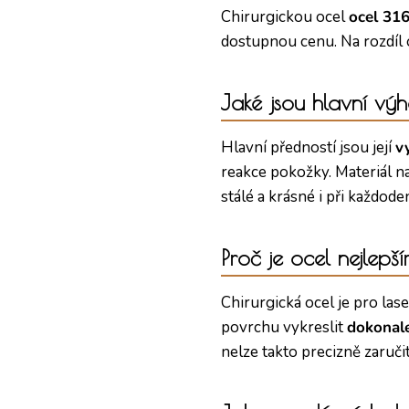
Chirurgickou ocel
ocel 31
dostupnou cenu. Na rozdíl o
Jaké jsou hlavní výh
Hlavní předností jsou její
v
reakce pokožky. Materiál na
stálé a krásné i při každod
Proč je ocel nejlep
Chirurgická ocel je pro las
povrchu vykreslit
dokonale
nelze takto precizně zaručit