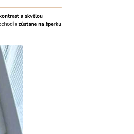
kontrast a skvělou
ochodí a
zůstane na šperku