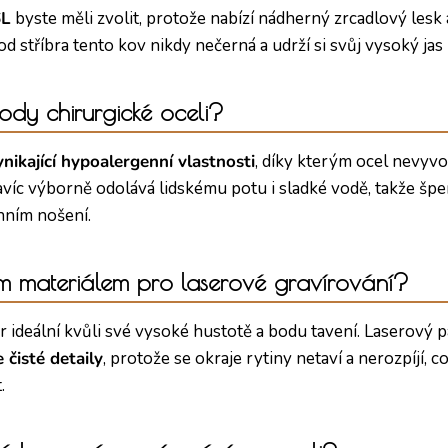
6L
byste měli zvolit, protože nabízí nádherný zrcadlový lesk 
d stříbra tento kov nikdy nečerná a udrží si svůj vysoký jas 
ody chirurgické oceli?
ynikající hypoalergenní vlastnosti
, díky kterým ocel nevyvo
víc výborně odolává lidskému potu i sladké vodě, takže špe
enním nošení.
ším materiálem pro laserové gravírování?
er ideální kvůli své vysoké hustotě a bodu tavení. Laserový 
 čisté detaily
, protože se okraje rytiny netaví a nerozpíjí,
.