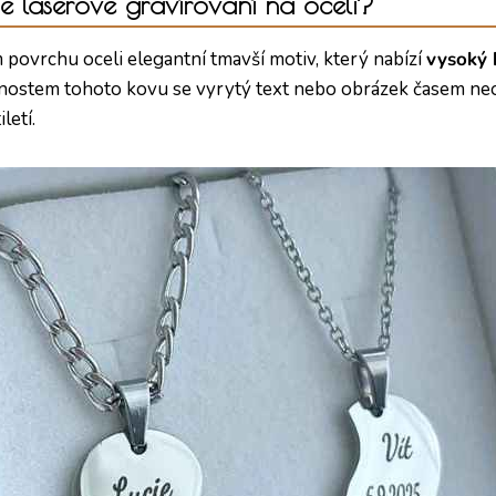
é laserové gravírování na oceli?
 povrchu oceli elegantní tmavší motiv, který nabízí
vysoký 
tnostem tohoto kovu se vyrytý text nebo obrázek časem ne
letí.