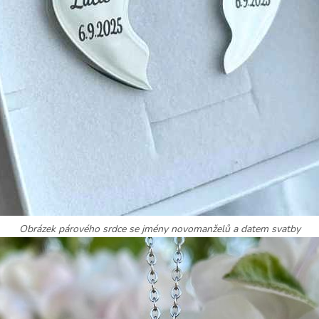
Obrázek párového srdce se jmény novomanželů a datem svatby