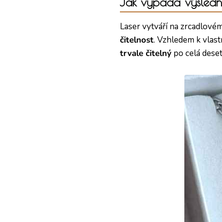
Jak vypadá výsledn
Laser vytváří na zrcadlovém
čitelnost
. Vzhledem k vlas
trvale čitelný
po celá deseti