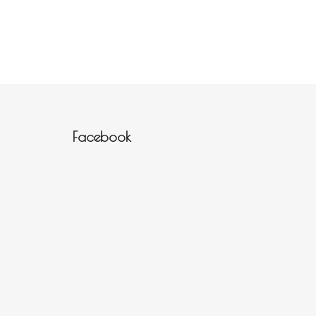
Zápatí
Facebook