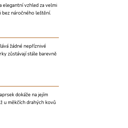
a elegantní vzhled za velmi
i bez náročného leštění.
lává žádné nepříznivé
rky zůstávají stále barevně
paprsek dokáže na jejím
 což u měkčích drahých kovů