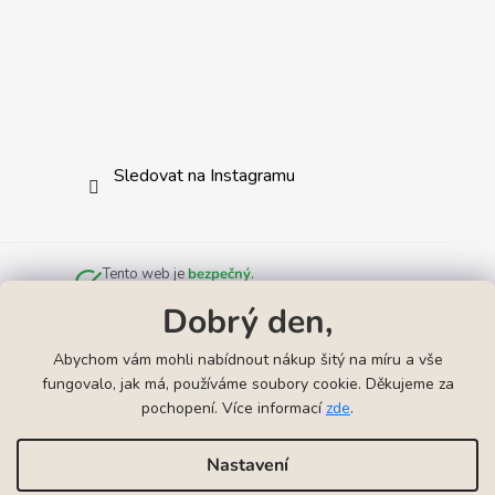
Sledovat na Instagramu
Tento web je
bezpečný
.
Zkontrolováno službou
Norton Safe Web
.
Dobrý den,
Abychom vám mohli nabídnout nákup šitý na míru a vše
fungovalo, jak má, používáme soubory cookie. Děkujeme za
pochopení. Více informací
zde
.
Odkazy
▲
Náhrdelníky k narození miminka
Náramky k narození mimink
Nastavení