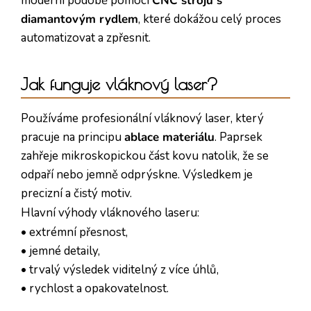
moderní podobě pomocí
CNC strojů s
diamantovým rydlem
, které dokážou celý proces
automatizovat a zpřesnit.
Jak funguje vláknový laser?
Používáme profesionální vláknový laser, který
pracuje na principu
ablace materiálu
. Paprsek
zahřeje mikroskopickou část kovu natolik, že se
odpaří nebo jemně odprýskne. Výsledkem je
precizní a čistý motiv.
Hlavní výhody vláknového laseru:
• extrémní přesnost,
• jemné detaily,
• trvalý výsledek viditelný z více úhlů,
• rychlost a opakovatelnost.