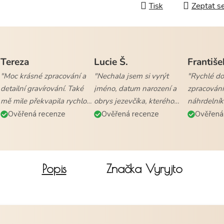
Tisk
Zeptat s
Tereza
Lucie Š.
Františe
"Moc krásné zpracování a
"Nechala jsem si vyrýt
"Rychlé dod
detailní gravírování. Také
jméno, datum narození a
zpracování
mě mile překvapila rychlost
obrys jezevčíka, kterého
náhrdelník
vyřízení objednávky a
mám. Naprostá
všem."
Ověřená recenze
Ověřená recenze
Ověřená
doručení."
spokojenost."
Popis
Značka
Vyryjto