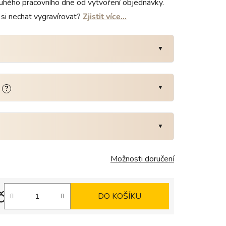
uhého pracovního dne od vytvoření objednávky.
si nechat vygravírovat?
Zjistit více…
:
?
Možnosti doručení
č
DO KOŠÍKU