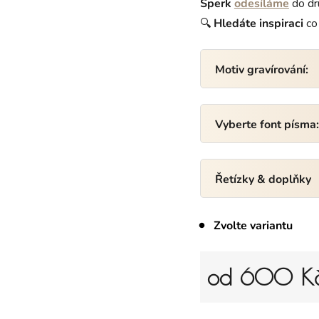
Šperk
odesíláme
do dr
🔍
Hledáte
inspiraci
co 
Motiv gravírování:
Vyberte font písma
Řetízky & doplňky
Zvolte variantu
od
600 K
Měrná cena: