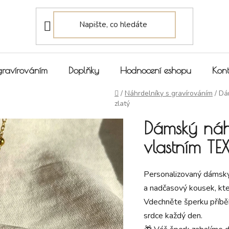
gravírováním
Doplňky
Hodnocení eshopu
Kont
Domů
/
Náhrdelníky s gravírováním
/
Dá
zlatý
Dámský náh
vlastním TE
Personalizovaný dámský 
a nadčasový kousek, kte
Vdechněte šperku příbě
srdce každý den.