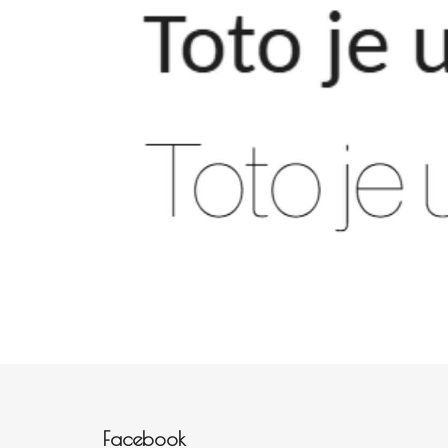
Zápatí
Facebook