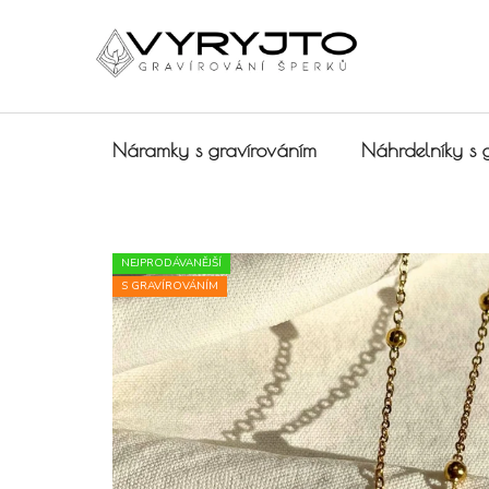
Přejít na obsah
Náramky s gravírováním
Náhrdelníky s 
NEJPRODÁVANĚJŠÍ
S GRAVÍROVÁNÍM