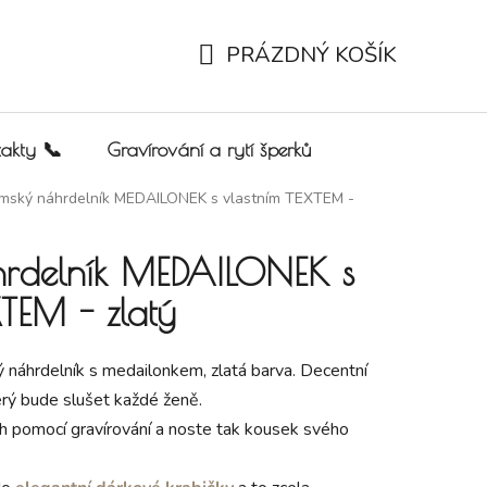
PRÁZDNÝ KOŠÍK
NÁKUPNÍ KOŠÍK
akty 📞
Gravírování a rytí šperků
mský náhrdelník MEDAILONEK s vlastním TEXTEM -
rdelník MEDAILONEK s
XTEM - zlatý
náhrdelník s medailonkem, zlatá barva. Decentní
rý bude slušet každé ženě.
h pomocí gravírování a noste tak kousek svého