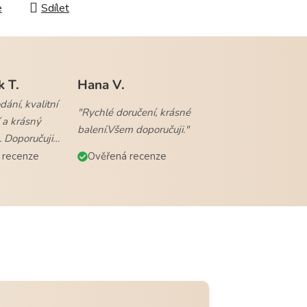
e
Sdílet
k T.
Hana V.
ání, kvalitní
"Rychlé doručení, krásné
 a krásný
balení.Všem doporučuji."
. Doporučuji
 recenze
Ověřená recenze