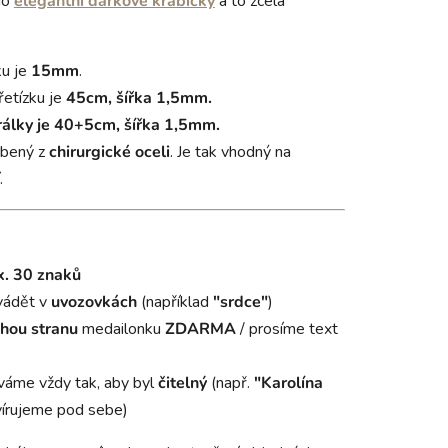
do
elegantní dárkové krabičky
a to zcela
ku je
15mm
.
řetízku je
45cm, šířka 1,5mm.
rálky je 40+5cm, šířka 1,5mm.
obený z
chirurgické oceli
. Je tak vhodný na
.
. 30 znaků
vádět v
uvozovkách
(například
"srdce"
)
hou stranu
medailonku
ZDARMA
/ prosíme text
váme vždy tak, aby byl
čitelný
(např.
"Karolína
írujeme pod sebe)