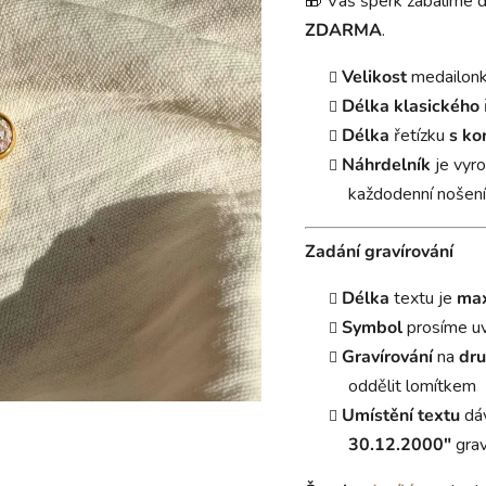
🎁 Váš šperk zabalíme 
ZDARMA
.
Velikost
medailon
Délka
klasického
Délka
řetízku
s ko
Náhrdelník
je vyr
každodenní nošení
Zadání gravírování
Délka
textu je
max
Symbol
prosíme u
Gravírování
na
dru
oddělit lomítkem
Umístění textu
dá
30.12.2000"
grav