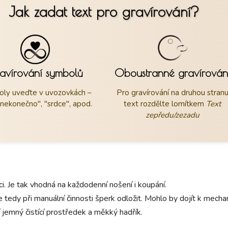
Jak zadat text pro gravírování?
avírování symbolů
Oboustranné gravírován
ly uveďte v uvozovkách –
Pro gravírování na druhou stran
"nekonečno", "srdce", apod.
text rozdělte lomítkem
Text
zepředu/zezadu
aci. Je tak vhodná na každodenní nošení i koupání.
 tedy při manuální činnosti šperk odložit. Mohlo by dojít k mec
 jemný čistící prostředek a měkký hadřík.