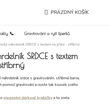
PRÁZDNÝ KOŠÍK
NÁKUPNÍ KOŠÍK
akty 📞
Gravírování a rytí šperků
mský náhrdelník SRDCE s textem na přání - stříbrný
delník SRDCE s textem
stříbrný
náhrdelník srdce s gravírováním, stříbrná barva.
h pomocí gravírování a noste tak kousek svého
do
elegantní dárkové krabičky
a to zcela