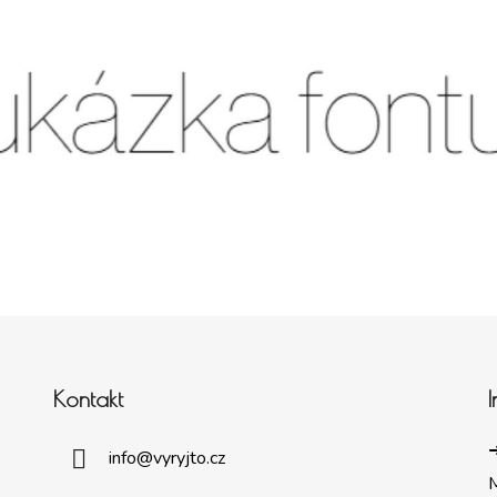
Kontakt
➜
info
@
vyryjto.cz