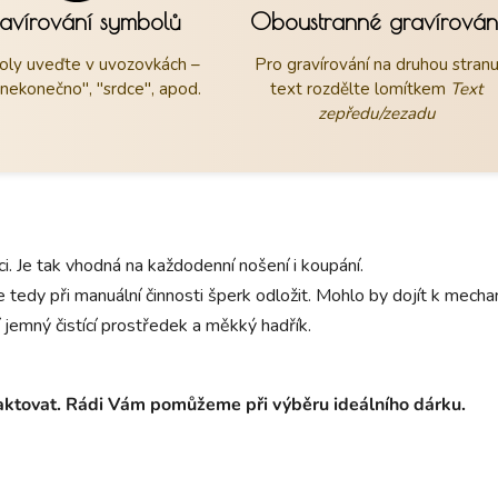
avírování symbolů
Oboustranné gravírován
ly uveďte v uvozovkách –
Pro gravírování na druhou stran
"nekonečno", "srdce", apod.
text rozdělte lomítkem
Text
zepředu/zezadu
aci. Je tak vhodná na každodenní nošení i koupání.
 tedy při manuální činnosti šperk odložit. Mohlo by dojít k mec
 jemný čistící prostředek a měkký hadřík.
taktovat. Rádi Vám pomůžeme při výběru ideálního dárku.