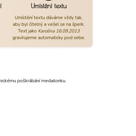
í
Umístění textu
u
Umístění textu dáváme vždy tak,
aby byl čitelný a vešel se na šperk.
Text jako
Karolína 16.09.2013
gravírujeme automaticky pod sebe.
hanickému poškrábání medailonku.