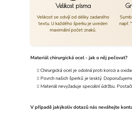
Velikost písma
Gr
Velikost se odvíjí od délky zadaného
Symbo
textu. U každého šperku je uveden
např. 
maximální počet znaků.
Materiál chirurgická ocel - jak o něj pečovat?
Chirurgická ocel je odolná proti korozi a oxid
Povrch našich šperků je lesklý. Doporučujeme
Materiál nevyžaduje speciální údržbu. Postačí
V případě jakýkoliv dotazů nás neváhejte kon