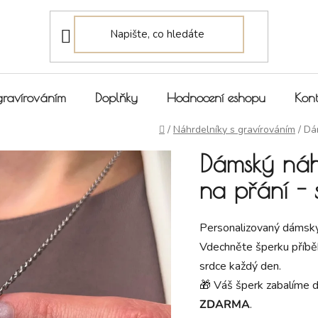
gravírováním
Doplňky
Hodnocení eshopu
Kont
Domů
/
Náhrdelníky s gravírováním
/
Dá
Dámský náhr
na přání - 
Personalizovaný dámský 
Vdechněte šperku příbě
srdce každý den.
🎁 Váš šperk zabalíme 
ZDARMA
.