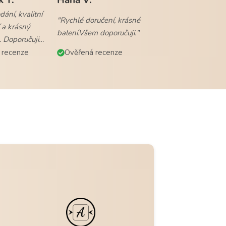
ání, kvalitní
"Rychlé doručení, krásné
 a krásný
balení.Všem doporučuji."
. Doporučuji
 recenze
Ověřená recenze