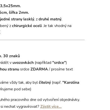
3,5x25mm.
cm, šířka 2mm.
jedné
strany lesklý
, z
druhé matný
,
obený z
chirurgické oceli
. Je tak vhodný na
.
. 30 znaků
vádět v
uvozovkách
(například
"srdce"
)
hou stranu
srdce
ZDARMA
/ prosíme text
váme vždy tak, aby byl
čitelný
(např.
"Karolína
írujeme pod sebe)
uhého pracovního dne od vytvoření objednávky.
si nechat vygravírovat?
Zjistit více…