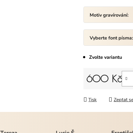
Motiv gravírování:
Vyberte font písma
Zvolte variantu
600 Kč
Měrná cena:
Tisk
Zeptat s
Tereza
Lucie Š.
Františe