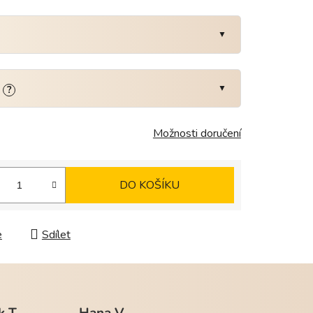
:
?
Možnosti doručení
DO KOŠÍKU
e
Sdílet
k T.
Hana V.