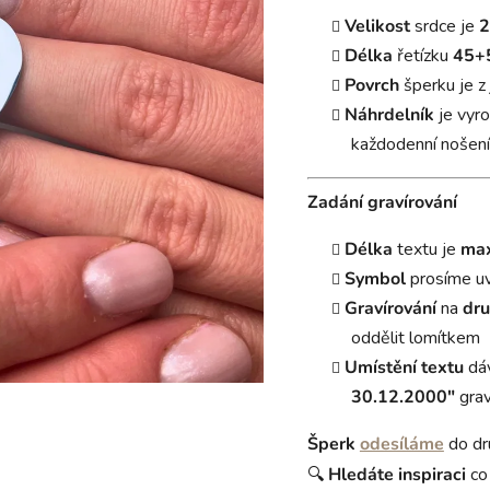
Velikost
srdce je
2
Délka
řetízku
45+5
Povrch
šperku je z
Náhrdelník
je vyr
každodenní nošení
Zadání gravírování
Délka
textu je
max
Symbol
prosíme u
Gravírování
na
dru
oddělit lomítkem
Umístění textu
dá
30.12.2000"
grav
Šperk
odesíláme
do dr
🔍
Hledáte
inspiraci
co 