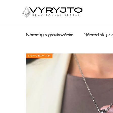
Přejít na obsah
Náramky s gravírováním
Náhrdelníky s 
S GRAVÍROVÁNÍM