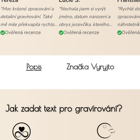
"Moc krásné zpracování a
"Nechala jsem si vyrýt
"Rychlé dod
detailní gravírování. Také
jméno, datum narození a
zpracování
mě mile překvapila rychlost
obrys jezevčíka, kterého
náhrdelník
vyřízení objednávky a
mám. Naprostá
všem."
Ověřená recenze
Ověřená recenze
Ověřená
doručení."
spokojenost."
Popis
Značka
Vyryjto
Jak zadat text pro gravírování?