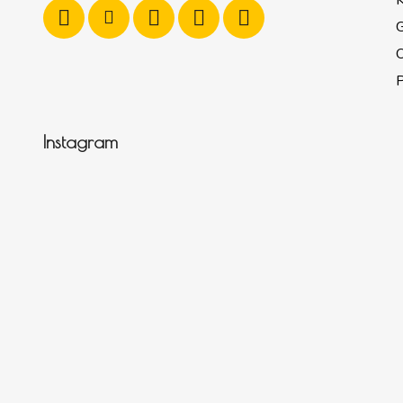
K
G
P
Instagram