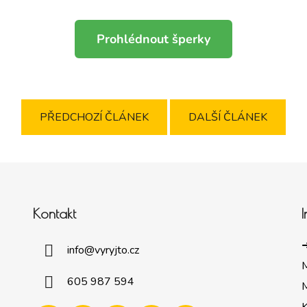
Prohlédnout šperky
PŘEDCHOZÍ ČLÁNEK
DALŠÍ ČLÁNEK
Kontakt
➜
info
@
vyryjto.cz
605 987 594
M