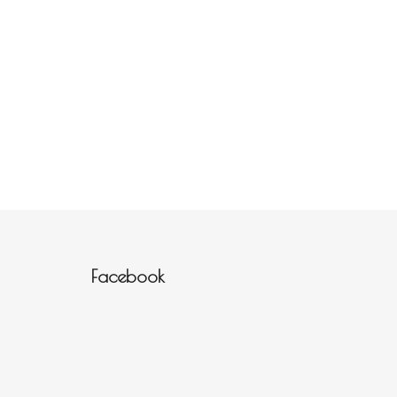
Zápatí
Facebook