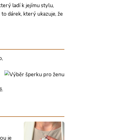
erý ladí k jejímu stylu,
 to dárek, který ukazuje, že
o,
ě.
ou je