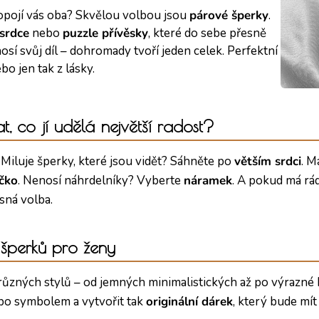
opojí vás oba? Skvělou volbou jsou
párové šperky
.
srdce
nebo
puzzle přívěsky
, které do sebe přesně
nosí svůj díl – dohromady tvoří jeden celek. Perfektní
o jen tak z lásky.
t, co jí udělá největší radost?
. Miluje šperky, které jsou vidět? Sáhněte po
větším srdci
. M
íčko
. Nenosí náhrdelníky? Vyberte
náramek
. A pokud má rá
sná volba.
 šperků pro ženy
různých stylů – od jemných minimalistických až po výrazné
bo symbolem a vytvořit tak
originální dárek
, který bude mít