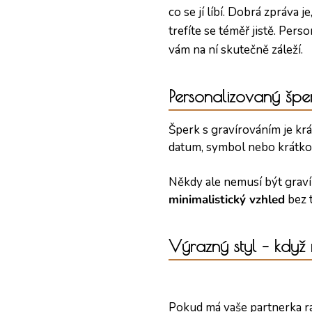
co se jí líbí. Dobrá zpráva j
trefíte se téměř jistě. Per
vám na ní skutečně záleží.
Personalizovaný špe
Šperk s gravírováním je kr
datum, symbol nebo krátkou
Někdy ale nemusí být graví
minimalistický vzhled
bez t
Výrazný styl – když 
Pokud má vaše partnerka r