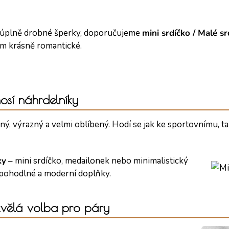
 úplně drobné šperky, doporučujeme
mini srdíčko / Malé s
om krásně romantické.
osí náhrdelníky
ný, výrazný a velmi oblíbený. Hodí se jak ke sportovnímu, t
ky
– mini srdíčko, medailonek nebo minimalistický
 pohodlné a moderní doplňky.
kvělá volba pro páry