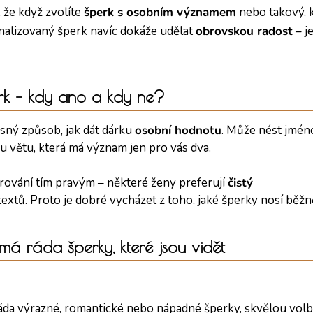
e, že když zvolíte
šperk s osobním významem
nebo takový, kt
sonalizovaný šperk navíc dokáže udělat
obrovskou radost
– je
rk – kdy ano a kdy ne?
ásný způsob, jak dát dárku
osobní hodnotu
. Může nést jmén
 větu, která má význam jen pro vás dva.
rování tím pravým – některé ženy preferují
čistý
extů. Proto je dobré vycházet z toho, jaké šperky nosí běžn
má ráda šperky, které jsou vidět
áda výrazné, romantické nebo nápadné šperky, skvělou volb