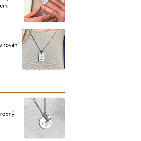
mem.
avírování
robný