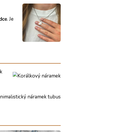
rdce
. Je
ak