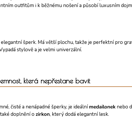
gantním outfitům i k běžnému nošení a působí luxusním doj
a elegantní šperk. Má větší plochu, takže je perfektní pro gr
ypadá stylově a je velmi univerzální.
 jemnost, která nepřestane bavit
emné, čisté a nenápadné šperky, je ideální
medailonek
nebo d
 také doplnění o
zirkon
, který dodá elegantní lesk.