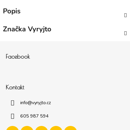
Popis
Značka
Vyryjto
Zápatí
Facebook
Kontakt
info
@
vyryjto.cz
605 987 594