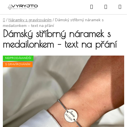
Přejít na obsah
Hledat
NÁKUP
Domů
/
Náramky s gravírováním
/
Dámský stříbrný náramek s
medailonkem – text na přání
Dámský stříbrný náramek s
medailonkem – text na přání
NEJPRODÁVANĚJŠÍ
S GRAVÍROVÁNÍM