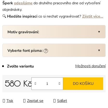
Šperk
odesíláme
do druhého pracovního dne od vytvoření
objednávky.
🔍
Hledáte
inspiraci
co si nechat vygravírovat?
Zjistit více…
Motiv gravírování:
Vyberte font písma:
?
Možnosti doručení
Zvolte variantu
580 Kč
DO KOŠÍKU
Měrná cena:
Tisk
Zeptat se
Sdílet