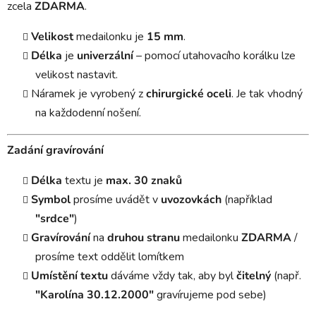
zcela
ZDARMA
.
Velikost
medailonku je
15 mm
.
Délka
je
univerzální
– pomocí utahovacího korálku lze
velikost nastavit.
Náramek je vyrobený z
chirurgické oceli
. Je tak vhodný
na každodenní nošení.
Zadání gravírování
Délka
textu je
max. 30 znaků
Symbol
prosíme uvádět v
uvozovkách
(například
"srdce"
)
Gravírování
na
druhou stranu
medailonku
ZDARMA
/
prosíme text oddělit lomítkem
Umístění textu
dáváme vždy tak, aby byl
čitelný
(např.
"Karolína 30.12.2000"
gravírujeme pod sebe)