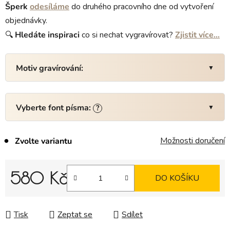
Šperk
odesíláme
do druhého pracovního dne od vytvoření
objednávky.
🔍
Hledáte
inspiraci
co si nechat vygravírovat?
Zjistit více…
Motiv gravírování:
Vyberte font písma:
?
Možnosti doručení
Zvolte variantu
580 Kč
DO KOŠÍKU
Měrná cena:
Tisk
Zeptat se
Sdílet