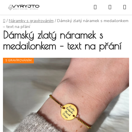
Přejít na obsah
Hledat
NÁKUP
Domů
/
Náramky s gravírováním
/
Dámský zlatý náramek s medailonkem
– text na přání
Dámský zlatý náramek s
medailonkem – text na přání
S GRAVÍROVÁNÍM