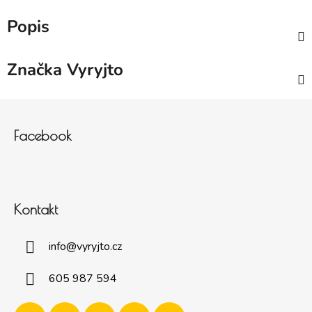
Popis
Značka
Vyryjto
Zápatí
Facebook
Kontakt
info
@
vyryjto.cz
605 987 594