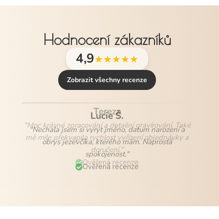
Hodnocení zákazníků
4,9
★★★★★
Zobrazit všechny recenze
Lucie Š.
"Nechala jsem si vyrýt jméno, datum narození a
obrys jezevčíka, kterého mám. Naprostá
spokojenost."
Ověřená recenze