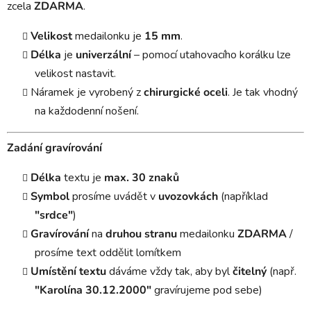
zcela
ZDARMA
.
Velikost
medailonku je
15 mm
.
Délka
je
univerzální
– pomocí utahovacího korálku lze
velikost nastavit.
Náramek je vyrobený z
chirurgické oceli
. Je tak vhodný
na každodenní nošení.
Zadání gravírování
Délka
textu je
max. 30 znaků
Symbol
prosíme uvádět v
uvozovkách
(například
"srdce"
)
Gravírování
na
druhou stranu
medailonku
ZDARMA
/
prosíme text oddělit lomítkem
Umístění textu
dáváme vždy tak, aby byl
čitelný
(např.
"Karolína 30.12.2000"
gravírujeme pod sebe)