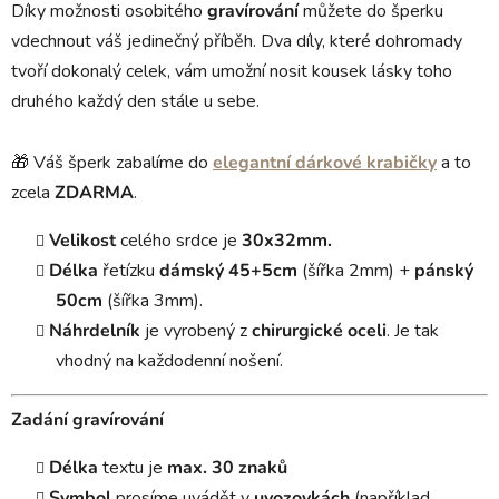
Díky možnosti osobitého
gravírování
můžete do šperku
vdechnout váš jedinečný příběh. Dva díly, které dohromady
tvoří dokonalý celek, vám umožní nosit kousek lásky toho
druhého každý den stále u sebe.
🎁 Váš šperk zabalíme do
elegantní dárkové krabičky
a to
zcela
ZDARMA
.
Velikost
celého srdce je
30x32mm.
Délka
řetízku
dámský 45+5cm
(šířka 2mm) +
pánský
50cm
(šířka 3mm).
Náhrdelník
je vyrobený z
chirurgické oceli
. Je tak
vhodný na každodenní nošení.
Zadání gravírování
Délka
textu je
max. 30 znaků
Symbol
prosíme uvádět v
uvozovkách
(například