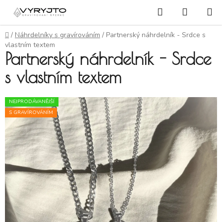
Přejít na obsah
Hledat
NÁKUP
Domů
/
Náhrdelníky s gravírováním
/
Partnerský náhrdelník - Srdce s
vlastním textem
Partnerský náhrdelník - Srdce
s vlastním textem
NEJPRODÁVANĚJŠÍ
S GRAVÍROVÁNÍM