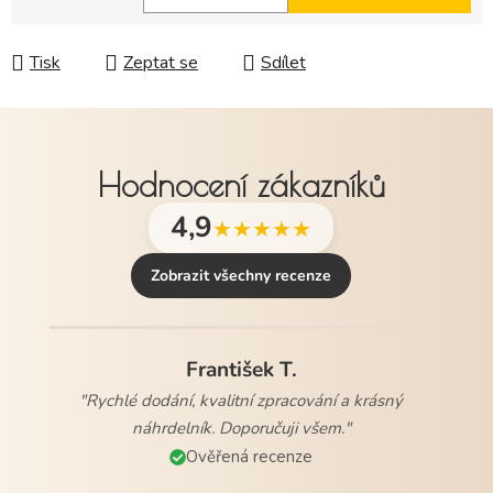
Měrná cena:
Tisk
Zeptat se
Sdílet
Hodnocení zákazníků
4,9
★★★★★
Zobrazit všechny recenze
František T.
"Rychlé dodání, kvalitní zpracování a krásný
Hana V.
náhrdelník. Doporučuji všem."
"Rychlé doručení, krásné balení.Všem doporučuji."
Ověřená recenze
Ověřená recenze