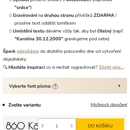
"srdce"
)
Gravírování
na
druhou stranu
přívěšků
ZDARMA
/
prosíme text oddělit lomítkem
Umístění textu
dáváme vždy tak, aby byl
čitelný
(např.
"Karolína 30.12.2000"
gravírujeme pod sebe)
Šperk
odesíláme
do druhého pracovního dne od vytvoření
objednávky.
🔍
Hledáte
inspiraci
co si nechat vygravírovat?
Zjistit více…
Vyberte font písma:
?
Možnosti doručení
Zvolte variantu
860 Kč
DO KOŠÍKU