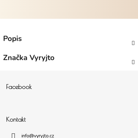
Popis
Značka
Vyryjto
Zápatí
Facebook
Kontakt
info
@
vyryjto.cz