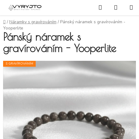
Přejít na obsah
Hledat
NÁKUP
Domů
/
Náramky s gravírováním
/
Pánský náramek s gravírováním -
Yooperlite
Pánský náramek s
gravírováním - Yooperlite
S GRAVÍROVÁNÍM