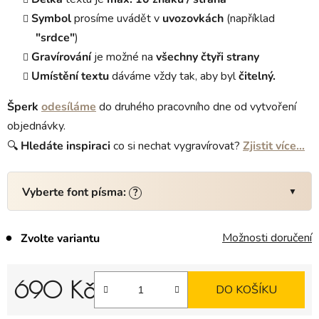
Symbol
prosíme uvádět v
uvozovkách
(například
"srdce"
)
Gravírování
je možné na
všechny čtyři strany
Umístění textu
dáváme vždy tak, aby byl
čitelný.
Šperk
odesíláme
do druhého pracovního dne od vytvoření
objednávky.
🔍
Hledáte
inspiraci
co si nechat vygravírovat?
Zjistit více…
Vyberte font písma:
?
Možnosti doručení
Zvolte variantu
690 Kč
DO KOŠÍKU
Měrná cena: