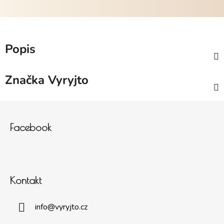
Popis
Značka
Vyryjto
Zápatí
Facebook
Kontakt
info
@
vyryjto.cz