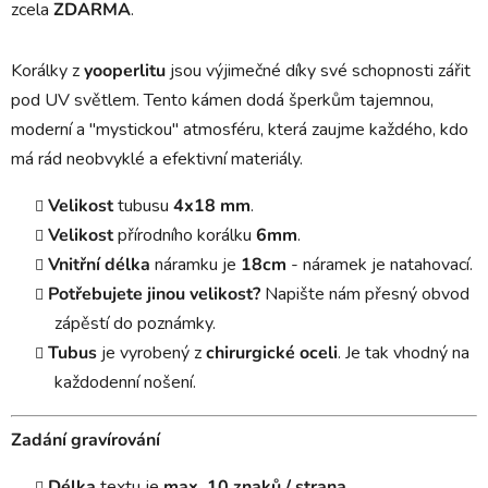
zcela
ZDARMA
.
Korálky z
yooperlitu
jsou výjimečné díky své schopnosti zářit
pod UV světlem. Tento kámen dodá šperkům tajemnou,
moderní a "mystickou" atmosféru, která zaujme každého, kdo
má rád neobvyklé a efektivní materiály.
Velikost
tubusu
4x18 mm
.
Velikost
přírodního korálku
6mm
.
Vnitřní
délka
náramku je
18cm
- náramek je natahovací.
Potřebujete jinou velikost?
Napište nám přesný obvod
zápěstí do poznámky.
Tubus
je vyrobený z
chirurgické oceli
. Je tak vhodný na
každodenní nošení.
Zadání gravírování
Délka
textu je
max. 10 znaků / strana