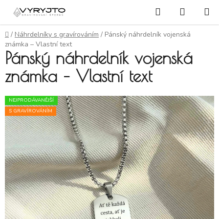
Přejít na obsah
Hledat
NÁKUP
Domů
/
Náhrdelníky s gravírováním
/
Pánský náhrdelník vojenská
známka – Vlastní text
Pánský náhrdelník vojenská
známka – Vlastní text
NEJPRODÁVANĚJŠÍ
S GRAVÍROVÁNÍM