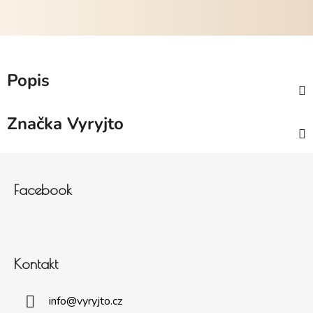
Popis
Značka
Vyryjto
Zápatí
Facebook
Kontakt
info
@
vyryjto.cz