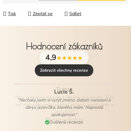
Měrná cena:
Tisk
Zeptat se
Sdílet
Hodnocení zákazníků
4,9
★★★★★
Zobrazit všechny recenze
Lucie Š.
"Nechala jsem si vyrýt jméno, datum narození a
obrys jezevčíka, kterého mám. Naprostá
spokojenost."
Ověřená recenze