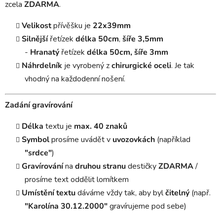
zcela
ZDARMA
.
Velikost
přívěšku je
22x39mm
Silnější
řetízek
délka 50cm
,
šíře
3,5mm
-
Hranatý
řetízek
délka
50cm, šíře 3mm
Náhrdelník
je vyrobený z
chirurgické oceli
. Je tak
vhodný na každodenní nošení.
Zadání gravírování
Délka
textu je
max. 40 znaků
Symbol
prosíme uvádět v
uvozovkách
(například
"srdce"
)
Gravírování
na
druhou stranu
destičky
ZDARMA
/
prosíme text oddělit lomítkem
Umístění textu
dáváme vždy tak, aby byl
čitelný
(např.
"Karolína 30.12.2000"
gravírujeme pod sebe)