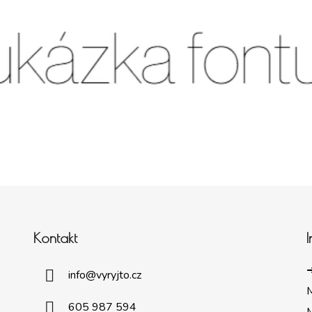
Kontakt
➜
info
@
vyryjto.cz
605 987 594
M