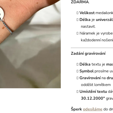
ZDARMA
.
Velikost
medailon
Délka
je
univerzál
nastavit.
Náramek je vyrobe
každodenní nošení
Zadání gravírování
Délka
textu je
max
Symbol
prosíme u
Gravírování
na
dru
oddělit lomítkem
Umístění textu
dá
30.12.2000"
grav
Šperk
odesíláme
do dr