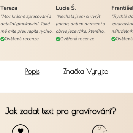
Tereza
Lucie Š.
Františe
"Moc krásné zpracování a
"Nechala jsem si vyrýt
"Rychlé dod
detailní gravírování. Také
jméno, datum narození a
zpracování
mě mile překvapila rychlost
obrys jezevčíka, kterého
náhrdelník
vyřízení objednávky a
mám. Naprostá
všem."
Ověřená recenze
Ověřená recenze
Ověřená
doručení."
spokojenost."
Popis
Značka
Vyryjto
Jak zadat text pro gravírování?