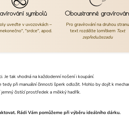
avírování symbolů
Oboustranné gravírován
ly uveďte v uvozovkách –
Pro gravírování na druhou stran
"nekonečno", "srdce", apod.
text rozdělte lomítkem
Text
zepředu/zezadu
aci. Je tak vhodná na každodenní nošení i koupání.
 tedy při manuální činnosti šperk odložit. Mohlo by dojít k mec
 jemný čistící prostředek a měkký hadřík.
taktovat. Rádi Vám pomůžeme při výběru ideálního dárku.