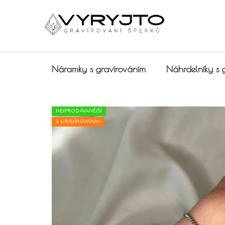
Přejít na obsah
Náramky s gravírováním
Náhrdelníky s 
NEJPRODÁVANĚJŠÍ
S GRAVÍROVÁNÍM