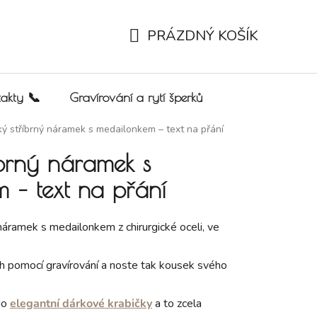
PRÁZDNÝ KOŠÍK
NÁKUPNÍ KOŠÍK
akty 📞
Gravírování a rytí šperků
ý stříbrný náramek s medailonkem – text na přání
íbrný náramek s
 – text na přání
áramek s medailonkem z chirurgické oceli, ve
h pomocí gravírování a noste tak kousek svého
do
elegantní dárkové krabičky
a to zcela