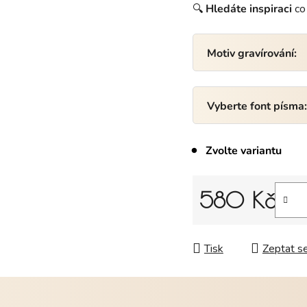
🔍
Hledáte
inspiraci
co 
Motiv gravírování:
Vyberte font písma
Zvolte variantu
580 Kč
Měrná cena:
Tisk
Zeptat s