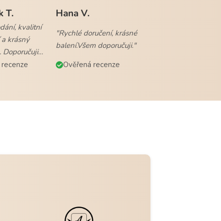
k T.
Hana V.
ání, kvalitní
"Rychlé doručení, krásné
 a krásný
balení.Všem doporučuji."
. Doporučuji
 recenze
Ověřená recenze