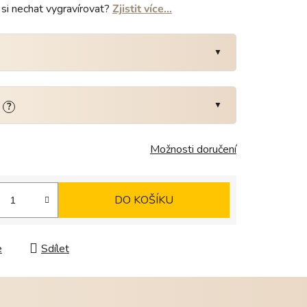
si nechat vygravírovat?
Zjistit více…
:
?
Možnosti doručení
DO KOŠÍKU
e
Sdílet