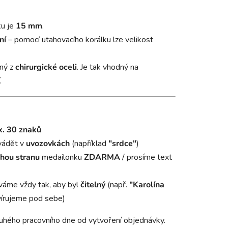
ku je
15 mm
.
ní
– pomocí utahovacího korálku lze velikost
ný z
chirurgické oceli
. Je tak vhodný na
.
. 30 znaků
vádět v
uvozovkách
(například
"srdce"
)
hou stranu
medailonku
ZDARMA
/ prosíme text
váme vždy tak, aby byl
čitelný
(např.
"Karolína
írujeme pod sebe)
uhého pracovního dne od vytvoření objednávky.