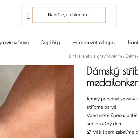
gravírováním
Doplňky
Hodnocení eshopu
Kont
Domů
/
Náramky s gravírováním
/
Dámsk
Dámský stř
medailonkem
Jemný personalizovaný n
stříbrné barvě.
Vdechněte šperku příbě
srdce každý den.
🎁 Váš šperk zabalíme 