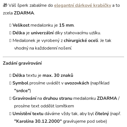
🎁 Váš šperk zabalíme do
elegantní dárkové krabičky
a to
zcela
ZDARMA
.
Velikost
medailonku je
15 mm
.
Délka
je
univerzální
díky stahovacímu uzlíku.
Medailonek je vyrobený z
chirurgické oceli
. Je tak
vhodný na každodenní nošení.
Zadání gravírování
Délka
textu je
max. 30 znaků
Symbol
prosíme uvádět v
uvozovkách
(například
"srdce"
)
Gravírování
na
druhou stranu
medailonku
ZDARMA
/
prosíme text oddělit lomítkem
Umístění textu
dáváme vždy tak, aby byl
čitelný
(např.
"Karolína 30.12.2000"
gravírujeme pod sebe)