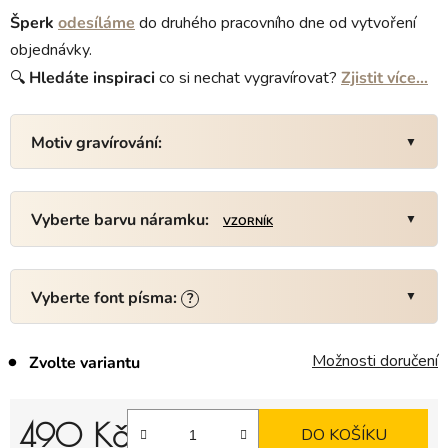
Šperk
odesíláme
do druhého pracovního dne od vytvoření
objednávky.
🔍
Hledáte
inspiraci
co si nechat vygravírovat?
Zjistit více…
Motiv gravírování:
Vyberte barvu náramku:
VZORNÍK
Vyberte font písma:
?
Možnosti doručení
Zvolte variantu
490 Kč
DO KOŠÍKU