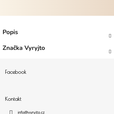
Popis
Značka
Vyryjto
Zápatí
Facebook
Kontakt
info
@
vyryjto.cz