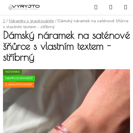
Přejít na obsah
Hledat
NÁKUP
Domů
/
Náramky s gravírováním
/
Dámský náramek na saténové šňůrce
s vlastním textem - stříbrný
Dámský náramek na saténové
šňůrce s vlastním textem -
stříbrný
NOVINKA
NEJPRODÁVANĚJŠÍ
S GRAVÍROVÁNÍM