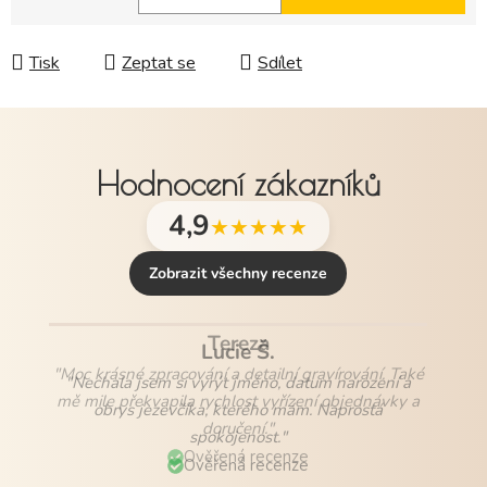
Měrná cena:
Tisk
Zeptat se
Sdílet
Hodnocení zákazníků
4,9
★★★★★
Zobrazit všechny recenze
Lucie Š.
"Nechala jsem si vyrýt jméno, datum narození a
obrys jezevčíka, kterého mám. Naprostá
spokojenost."
Ověřená recenze