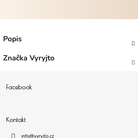
Popis
Značka
Vyryjto
Zápatí
Facebook
Kontakt
info
@
vyryjto.cz