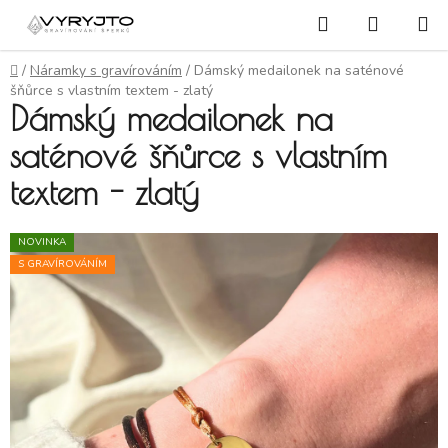
Přejít na obsah
Hledat
NÁKUP
Domů
/
Náramky s gravírováním
/
Dámský medailonek na saténové
šňůrce s vlastním textem - zlatý
Dámský medailonek na
saténové šňůrce s vlastním
textem - zlatý
NOVINKA
S GRAVÍROVÁNÍM