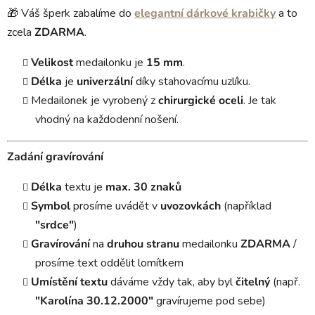
🎁 Váš šperk zabalíme do
elegantní dárkové krabičky
a to
zcela
ZDARMA
.
Velikost
medailonku je
15 mm
.
Délka
je
univerzální
díky stahovacímu uzlíku.
Medailonek je vyrobený z
chirurgické oceli
. Je tak
vhodný na každodenní nošení.
Zadání gravírování
Délka
textu je
max. 30 znaků
Symbol
prosíme uvádět v
uvozovkách
(například
"srdce"
)
Gravírování
na
druhou stranu
medailonku
ZDARMA
/
prosíme text oddělit lomítkem
Umístění textu
dáváme vždy tak, aby byl
čitelný
(např.
"Karolína 30.12.2000"
gravírujeme pod sebe)