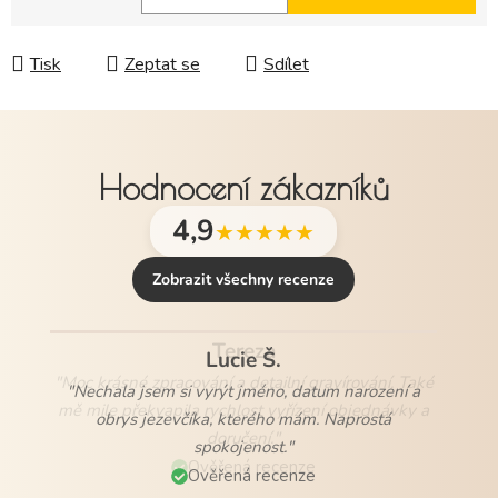
Měrná cena:
Tisk
Zeptat se
Sdílet
Hodnocení zákazníků
4,9
★★★★★
Zobrazit všechny recenze
Lucie Š.
"Nechala jsem si vyrýt jméno, datum narození a
obrys jezevčíka, kterého mám. Naprostá
spokojenost."
Ověřená recenze