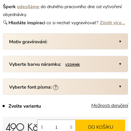
Šperk
odesíláme
do druhého pracovního dne od vytvoření
objednávky.
🔍
Hledáte
inspiraci
co si nechat vygravírovat?
Zjistit více…
Motiv gravírování:
Vyberte barvu náramku:
VZORNÍK
Vyberte font písma:
?
Možnosti doručení
Zvolte variantu
490 Kč
DO KOŠÍKU