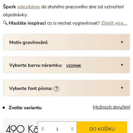
Šperk
odesíláme
do druhého pracovního dne od vytvoření
objednávky.
🔍
Hledáte
inspiraci
co si nechat vygravírovat?
Zjistit více…
Motiv gravírování:
Vyberte barvu náramku:
VZORNÍK
Vyberte font písma:
?
Možnosti doručení
Zvolte variantu
490 Kč
DO KOŠÍKU