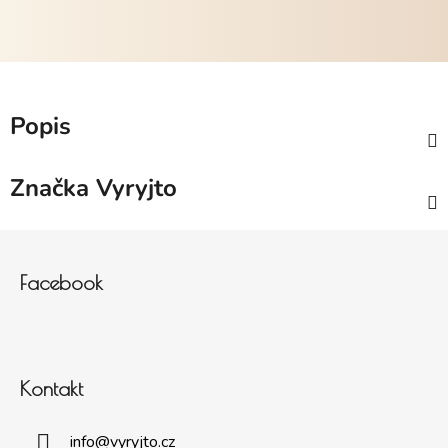
Popis
Značka
Vyryjto
Zápatí
Facebook
Kontakt
info
@
vyryjto.cz