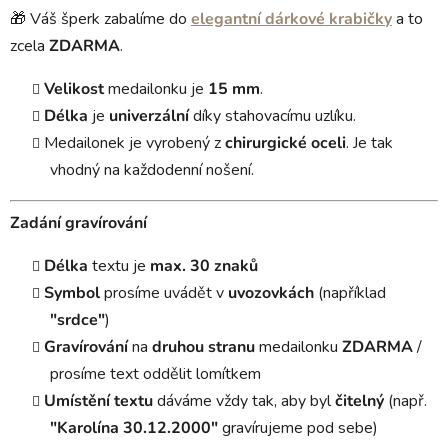
🎁 Váš šperk zabalíme do
elegantní dárkové krabičky
a to
zcela
ZDARMA
.
Velikost
medailonku je
15 mm
.
Délka
je
univerzální
díky stahovacímu uzlíku.
Medailonek je vyrobený z
chirurgické oceli
. Je tak
vhodný na každodenní nošení.
Zadání gravírování
Délka
textu je
max. 30 znaků
Symbol
prosíme uvádět v
uvozovkách
(například
"srdce"
)
Gravírování
na
druhou stranu
medailonku
ZDARMA
/
prosíme text oddělit lomítkem
Umístění textu
dáváme vždy tak, aby byl
čitelný
(např.
"Karolína 30.12.2000"
gravírujeme pod sebe)