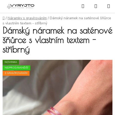
Přejít na obsah
Hledat
NÁKUP
Domů
/
Náramky s gravírováním
/
Dámský náramek na saténové šňůrce
s vlastním textem - stříbrný
Dámský náramek na saténové
šňůrce s vlastním textem -
stříbrný
NOVINKA
NEJPRODÁVANĚJŠÍ
S GRAVÍROVÁNÍM