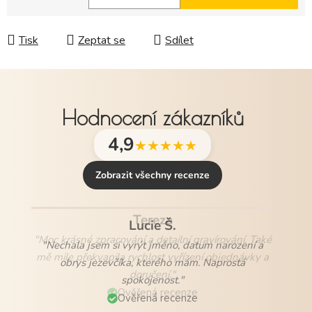
Měrná cena:
Tisk
Zeptat se
Sdílet
Hodnocení zákazníků
4,9
★★★★★
Zobrazit všechny recenze
Lucie Š.
"Nechala jsem si vyrýt jméno, datum narození a
obrys jezevčíka, kterého mám. Naprostá
spokojenost."
Ověřená recenze