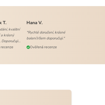
k T.
Hana V.
ání, kvalitní
"Rychlé doručení, krásné
 a krásný
balení.Všem doporučuji."
. Doporučuji
 recenze
Ověřená recenze