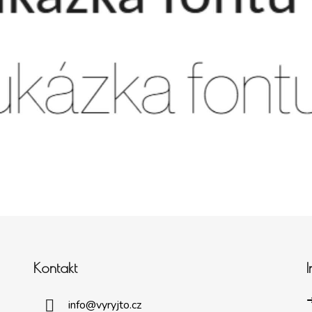
Kontakt
➜
info
@
vyryjto.cz