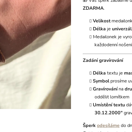
🎁 Váš šperk zabalíme 
ZDARMA
.
Velikost
medailon
Délka
je
univerzál
Medailonek je vyr
každodenní nošení
Zadání gravírování
Délka
textu je
max
Symbol
prosíme u
Gravírování
na
dru
oddělit lomítkem
Umístění textu
dá
30.12.2000"
grav
Šperk
odesíláme
do dr