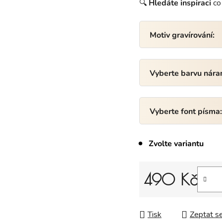
🔍
Hledáte
inspiraci
co 
Motiv gravírování:
Vyberte barvu nár
Vyberte font písma
Zvolte variantu
490 Kč
Měrná cena:
Tisk
Zeptat s