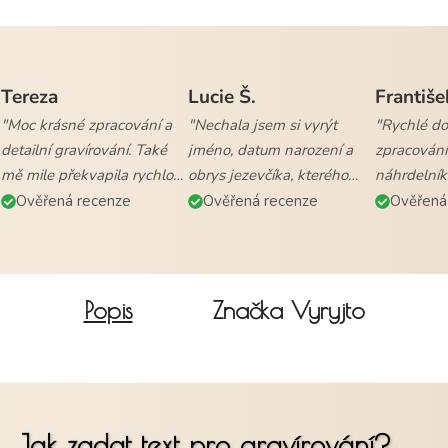
Tereza
Lucie Š.
Františe
"Moc krásné zpracování a
"Nechala jsem si vyrýt
"Rychlé dod
detailní gravírování. Také
jméno, datum narození a
zpracování
mě mile překvapila rychlost
obrys jezevčíka, kterého
náhrdelník
vyřízení objednávky a
mám. Naprostá
všem."
Ověřená recenze
Ověřená recenze
Ověřená
doručení."
spokojenost."
Popis
Značka
Vyryjto
Jak zadat text pro gravírování?