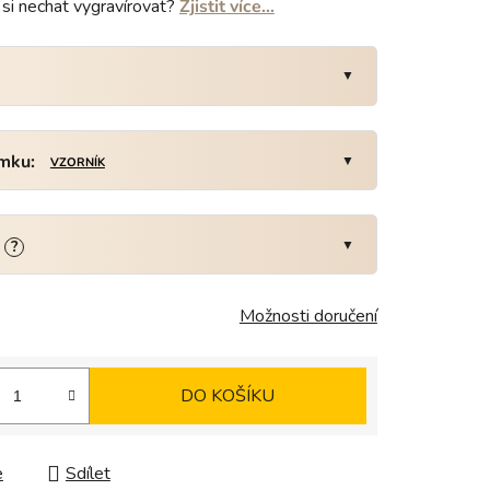
si nechat vygravírovat?
Zjistit více…
amku:
VZORNÍK
:
?
Možnosti doručení
DO KOŠÍKU
e
Sdílet