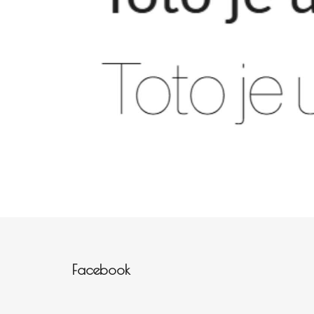
Zápatí
Facebook