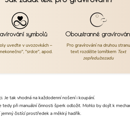
avírování symbolů
Oboustranné gravírován
ly uveďte v uvozovkách –
Pro gravírování na druhou stran
"nekonečno", "srdce", apod.
text rozdělte lomítkem
Text
zepředu/zezadu
aci. Je tak vhodná na každodenní nošení i koupání.
 tedy při manuální činnosti šperk odložit. Mohlo by dojít k mec
 jemný čistící prostředek a měkký hadřík.