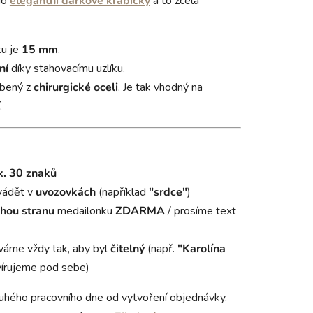
do
elegantní dárkové krabičky
a to zcela
ku je
15 mm
.
ní
díky stahovacímu uzlíku.
obený z
chirurgické oceli
. Je tak vhodný na
.
. 30 znaků
vádět v
uvozovkách
(například
"srdce"
)
hou stranu
medailonku
ZDARMA
/ prosíme text
váme vždy tak, aby byl
čitelný
(např.
"Karolína
írujeme pod sebe)
uhého pracovního dne od vytvoření objednávky.