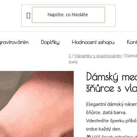
gravírováním
Doplňky
Hodnocení eshopu
Kont
Domů
/
Náramky s gravírováním
/
Dámsk
zlatý
Dámský med
šňůrce s vla
Elegantní dámský náram
šňůrce, zlatá barva.
Vdechněte šperku příbě
srdce každý den.