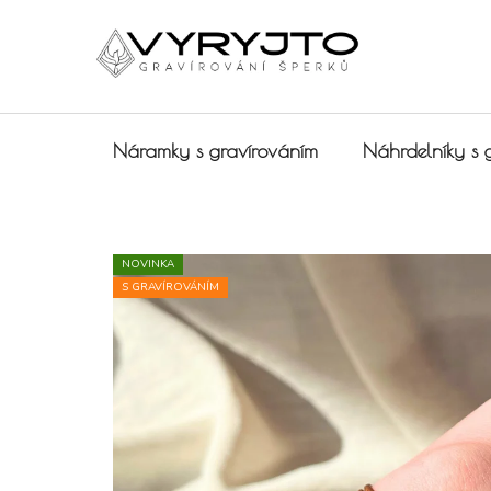
Přejít na obsah
Náramky s gravírováním
Náhrdelníky s 
NOVINKA
S GRAVÍROVÁNÍM