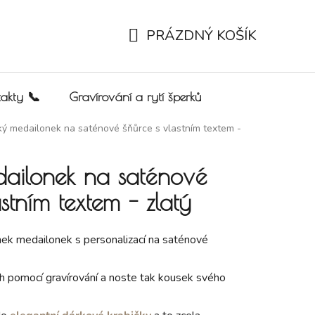
PRÁZDNÝ KOŠÍK
NÁKUPNÍ KOŠÍK
akty 📞
Gravírování a rytí šperků
ý medailonek na saténové šňůrce s vlastním textem -
ailonek na saténové
stním textem - zlatý
ek medailonek s personalizací na saténové
h pomocí gravírování a noste tak kousek svého