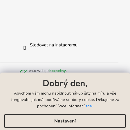
Sledovat na Instagramu
Tento web je
bezpečný
.
Zkontrolováno službou
Norton Safe Web
.
Dobrý den,
Abychom vám mohli nabídnout nákup šitý na míru a vše
fungovalo, jak má, používáme soubory cookie. Děkujeme za
pochopení. Více informací
zde
.
Odkazy
▲
Náhrdelníky k narození miminka
Náramky k narození mimink
Nastavení