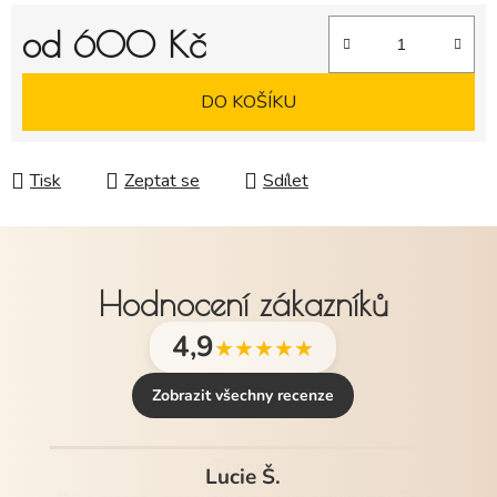
od
600 Kč
Měrná cena:
DO KOŠÍKU
Tisk
Zeptat se
Sdílet
Hodnocení zákazníků
4,9
★★★★★
Zobrazit všechny recenze
Lucie Š.