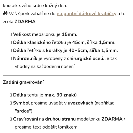
kousek svého srdce každý den.
🎁 Váš šperk zabalíme do
elegantní dárkové krabičky
a to
zcela
ZDARMA
.
Velikost
medailonku je
15mm
.
Délka
klasického
řetízku je
45cm, šířka 1,5mm.
Délka
řetízku
s korálky je 40+5cm, šířka 1,5mm.
Náhrdelník
je vyrobený z
chirurgické oceli
. Je tak
vhodný na každodenní nošení.
Zadání gravírování
Délka
textu je
max. 30 znaků
Symbol
prosíme uvádět v
uvozovkách
(například
"srdce"
)
Gravírování
na
druhou stranu
medailonku
ZDARMA
/
prosíme text oddělit lomítkem