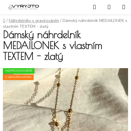
Přejít na obsah
Hledat
NÁKUP
Domů
/
Náhrdelníky s gravírováním
/
Dámský náhrdelník MEDAILONEK s
vlastním TEXTEM - zlatý
Dámský náhrdelník
MEDAILONEK s vlastním
TEXTEM - zlatý
NEJPRODÁVANĚJŠÍ
S GRAVÍROVÁNÍM