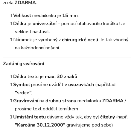
zcela
ZDARMA
.
Velikost
medailonku je
15 mm
.
Délka
je
univerzální
– pomocí utahovacího korálku lze
velikost nastavit.
Náramek je vyrobený z
chirurgické oceli
. Je tak vhodný
na každodenní nošení.
Zadání gravírování
Délka
textu je
max. 30 znaků
Symbol
prosíme uvádět v
uvozovkách
(například
"srdce"
)
Gravírování
na
druhou stranu
medailonku
ZDARMA
/
prosíme text oddělit lomítkem
Umístění textu
dáváme vždy tak, aby byl
čitelný
(např.
"Karolína 30.12.2000"
gravírujeme pod sebe)