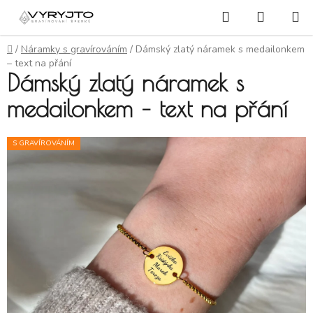
Přejít na obsah
Hledat
NÁKUP
Domů
/
Náramky s gravírováním
/
Dámský zlatý náramek s medailonkem
– text na přání
Dámský zlatý náramek s
medailonkem – text na přání
S GRAVÍROVÁNÍM