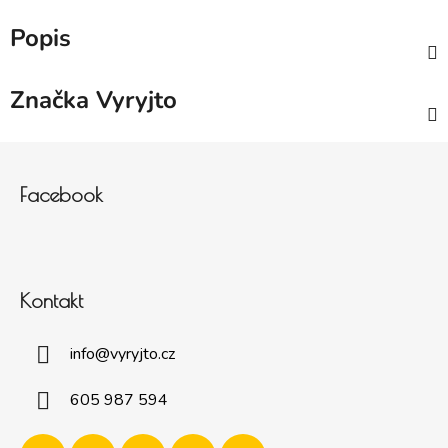
Popis
Značka
Vyryjto
Zápatí
Facebook
Kontakt
info
@
vyryjto.cz
605 987 594