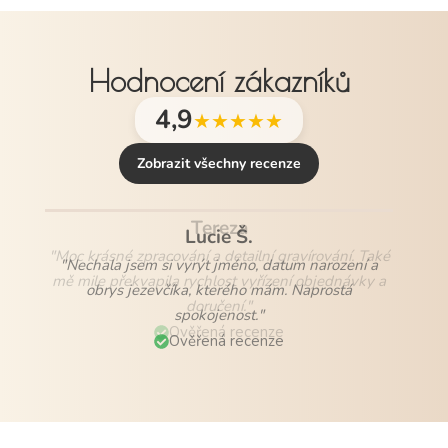
Hodnocení zákazníků
4,9
★★★★★
Zobrazit všechny recenze
Lucie Š.
"Nechala jsem si vyrýt jméno, datum narození a
obrys jezevčíka, kterého mám. Naprostá
spokojenost."
Ověřená recenze