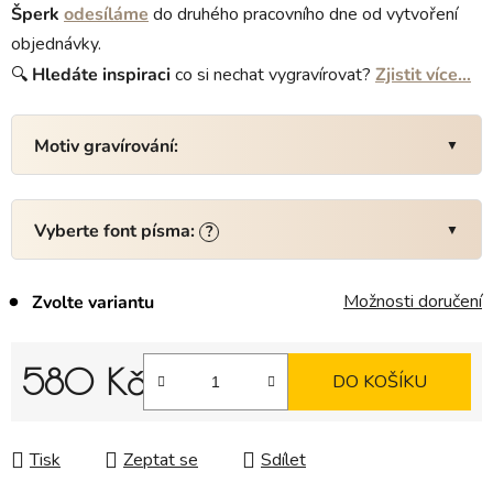
Šperk
odesíláme
do druhého pracovního dne od vytvoření
objednávky.
🔍
Hledáte
inspiraci
co si nechat vygravírovat?
Zjistit více…
Motiv gravírování:
Vyberte font písma:
?
Možnosti doručení
Zvolte variantu
580 Kč
DO KOŠÍKU
Měrná cena:
Tisk
Zeptat se
Sdílet