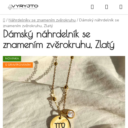
Přejít na obsah
Hledat
NÁKUP
Domů
/
Náhrdelníky se znamením zvěrokruhu
/
Dámský náhrdelník se
znamením zvěrokruhu, Zlatý
Dámský náhrdelník se
znamením zvěrokruhu, Zlatý
NOVINKA
S GRAVÍROVÁNÍM