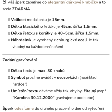
🎁 Váš šperk zabalíme do
elegantní dárkové krabičky
a to
zcela
ZDARMA
.
Velikost
medailonku je
15mm
.
Délka
klasického
řetízku je
45cm, šířka 1,5mm.
Délka
řetízku
s korálky je 40+5cm, šířka 1,5mm.
Náhrdelník
je vyrobený z
chirurgické oceli
. Je tak
vhodný na každodenní nošení.
Zadání gravírování
Délka
textu je
max. 30 znaků
Symbol
prosíme uvádět v
uvozovkách
(například
"srdce"
)
Umístění textu
dáváme vždy tak, aby byl
čitelný
(např.
"Karolína 30.12.2000"
gravírujeme pod sebe)
Šperk
odesíláme
do druhého pracovního dne od vytvoření