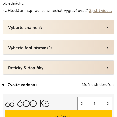
objednávky.
🔍
Hledáte
inspiraci
co si nechat vygravírovat?
Zjistit více…
Vyberte znamení:
Vyberte font písma:
?
Řetízky & doplňky
Možnosti doručení
Zvolte variantu
od
600 Kč
Měrná cena: