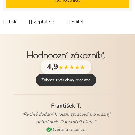
DO KOŠÍKU
Tisk
Zeptat se
Sdílet
Hodnocení zákazníků
4,9
★★★★★
Zobrazit všechny recenze
František T.
"Rychlé dodání, kvalitní zpracování a krásný
Hana V.
náhrdelník. Doporučuji všem."
"Rychlé doručení, krásné balení.Všem doporučuji."
Ověřená recenze
Ověřená recenze