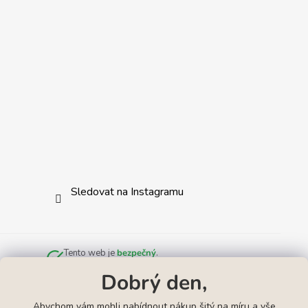
Sledovat na Instagramu
Tento web je
bezpečný
.
Zkontrolováno službou
Norton Safe Web
.
Dobrý den,
Abychom vám mohli nabídnout nákup šitý na míru a vše