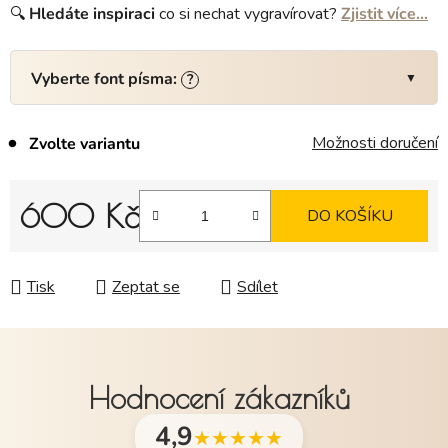
🔍
Hledáte
inspiraci
co si nechat vygravírovat?
Zjistit více…
Vyberte font písma:
?
Možnosti doručení
Zvolte variantu
600 Kč
DO KOŠÍKU
Měrná cena:
Tisk
Zeptat se
Sdílet
Hodnocení zákazníků
4,9
★★★★★