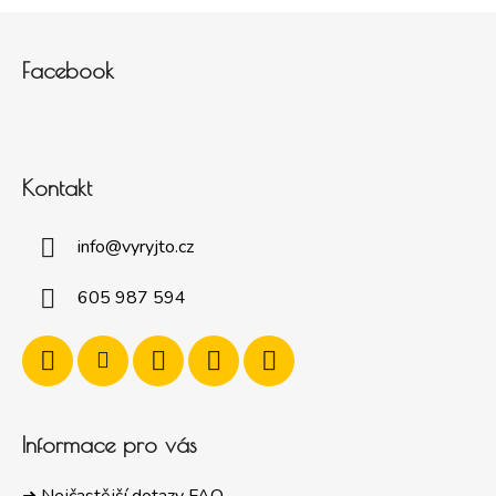
Zápatí
Facebook
Kontakt
info
@
vyryjto.cz
605 987 594
Informace pro vás