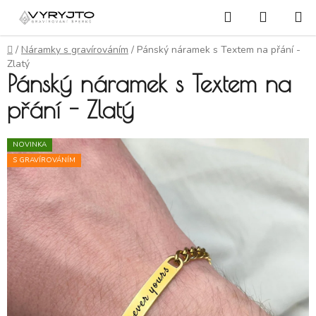
Přejít na obsah
Hledat
NÁKUP
Domů
/
Náramky s gravírováním
/
Pánský náramek s Textem na přání -
Zlatý
Pánský náramek s Textem na
přání - Zlatý
NOVINKA
S GRAVÍROVÁNÍM