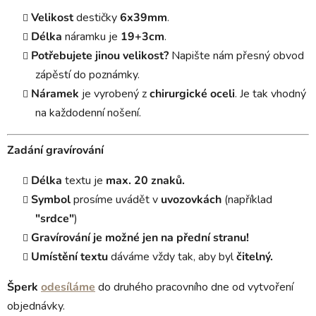
Velikost
destičky
6x39mm
.
Délka
náramku je
19+3cm
.
Potřebujete jinou velikost?
Napište nám přesný obvod
zápěstí do poznámky.
Náramek
je vyrobený z
chirurgické oceli
. Je tak vhodný
na každodenní nošení.
Zadání gravírování
Délka
textu je
max. 20 znaků.
Symbol
prosíme uvádět v
uvozovkách
(například
"srdce"
)
Gravírování je možné jen na přední stranu!
Umístění textu
dáváme vždy tak, aby byl
čitelný.
Šperk
odesíláme
do druhého pracovního dne od vytvoření
objednávky.