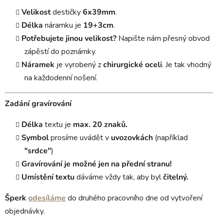
Velikost
destičky
6x39mm
.
Délka
náramku je
19+3cm
.
Potřebujete jinou velikost?
Napište nám přesný obvod
zápěstí do poznámky.
Náramek
je vyrobený z
chirurgické oceli
. Je tak vhodný
na každodenní nošení.
Zadání gravírování
Délka
textu je
max. 20 znaků.
Symbol
prosíme uvádět v
uvozovkách
(například
"srdce"
)
Gravírování je možné jen na přední stranu!
Umístění textu
dáváme vždy tak, aby byl
čitelný.
Šperk
odesíláme
do druhého pracovního dne od vytvoření
objednávky.