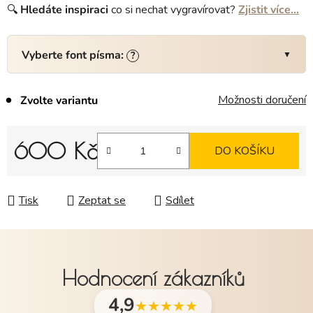
🔍
Hledáte
inspiraci
co si nechat vygravírovat?
Zjistit více…
Vyberte font písma:
?
Možnosti doručení
Zvolte variantu
600 Kč
DO KOŠÍKU
Měrná cena:
Tisk
Zeptat se
Sdílet
Hodnocení zákazníků
4,9
★★★★★