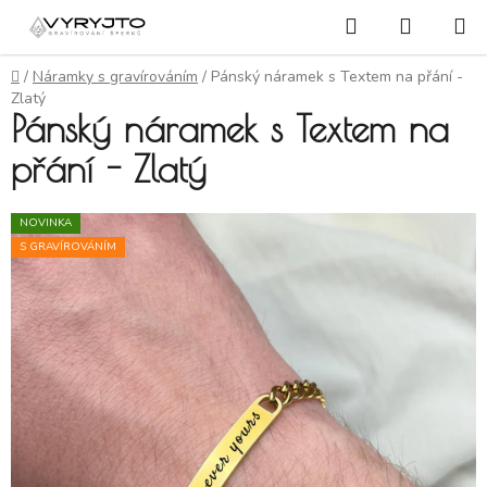
Přejít na obsah
Hledat
NÁKUP
Domů
/
Náramky s gravírováním
/
Pánský náramek s Textem na přání -
Zlatý
Pánský náramek s Textem na
přání - Zlatý
NOVINKA
S GRAVÍROVÁNÍM