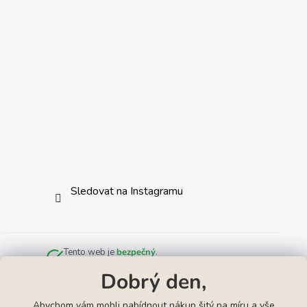
Sledovat na Instagramu
Tento web je
bezpečný
.
Zkontrolováno službou
Norton Safe Web
.
Dobrý den,
Abychom vám mohli nabídnout nákup šitý na míru a vše