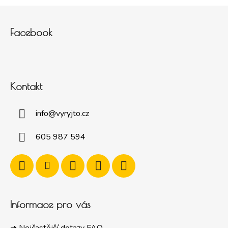
Zápatí
Facebook
Kontakt
info
@
vyryjto.cz
605 987 594
Informace pro vás