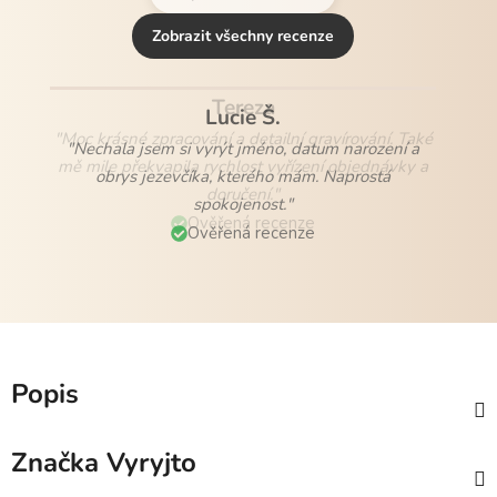
Zobrazit všechny recenze
Lucie Š.
"Nechala jsem si vyrýt jméno, datum narození a
obrys jezevčíka, kterého mám. Naprostá
spokojenost."
Ověřená recenze
Popis
Značka
Vyryjto