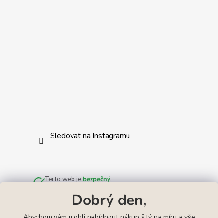
Sledovat na Instagramu
Tento web je
bezpečný
.
Zkontrolováno službou
Norton Safe Web
.
Dobrý den,
Abychom vám mohli nabídnout nákup šitý na míru a vše