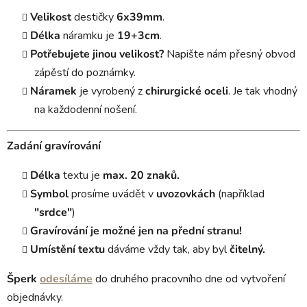
Velikost
destičky
6x39mm
.
Délka
náramku je
19+3cm
.
Potřebujete jinou velikost?
Napište nám přesný obvod
zápěstí do poznámky.
Náramek
je vyrobený z
chirurgické oceli
. Je tak vhodný
na každodenní nošení.
Zadání gravírování
Délka
textu je
max. 20 znaků.
Symbol
prosíme uvádět v
uvozovkách
(například
"srdce"
)
Gravírování je možné jen na přední stranu!
Umístění textu
dáváme vždy tak, aby byl
čitelný.
Šperk
odesíláme
do druhého pracovního dne od vytvoření
objednávky.