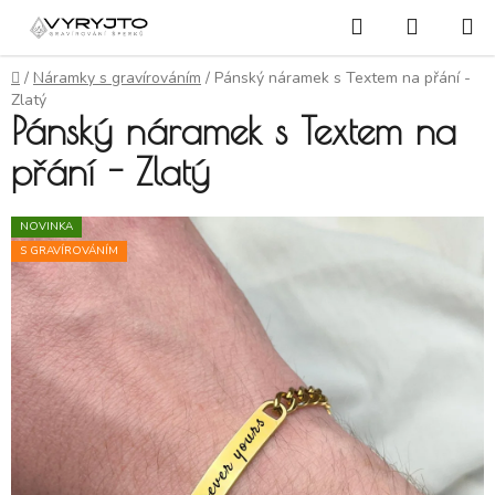
Přejít na obsah
Hledat
NÁKUP
Domů
/
Náramky s gravírováním
/
Pánský náramek s Textem na přání -
Zlatý
Pánský náramek s Textem na
přání - Zlatý
NOVINKA
S GRAVÍROVÁNÍM