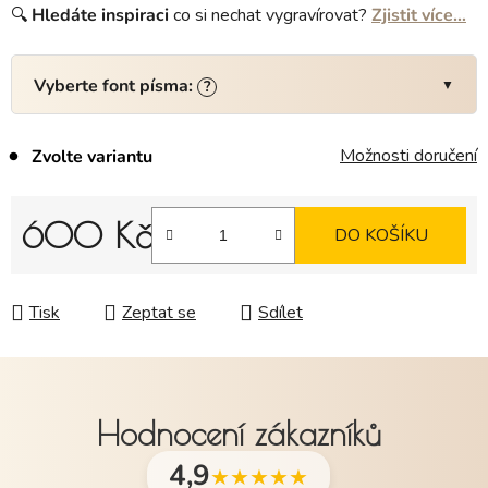
🔍
Hledáte
inspiraci
co si nechat vygravírovat?
Zjistit více…
Vyberte font písma:
?
Možnosti doručení
Zvolte variantu
600 Kč
DO KOŠÍKU
Měrná cena:
Tisk
Zeptat se
Sdílet
Hodnocení zákazníků
4,9
★★★★★