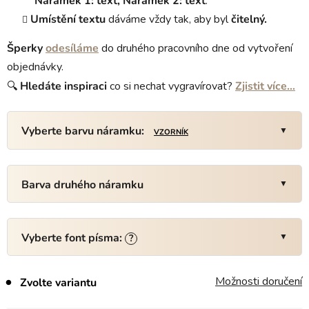
Náramek 1: text, Náramek 2: text
.
Umístění textu
dáváme vždy tak, aby byl
čitelný.
Šperky
odesíláme
do druhého pracovního dne od vytvoření
objednávky.
🔍
Hledáte
inspiraci
co si nechat vygravírovat?
Zjistit více…
Vyberte barvu náramku:
VZORNÍK
Barva druhého náramku
Vyberte font písma:
?
Možnosti doručení
Zvolte variantu