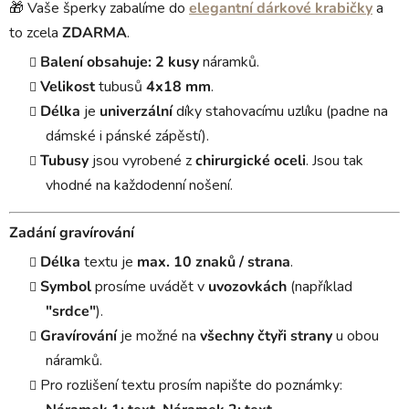
🎁 Vaše šperky zabalíme do
elegantní dárkové krabičky
a
to zcela
ZDARMA
.
Balení obsahuje:
2 kusy
náramků.
Velikost
tubusů
4x18 mm
.
Délka
je
univerzální
díky stahovacímu uzlíku (padne na
dámské i pánské zápěstí).
Tubusy
jsou vyrobené z
chirurgické oceli
. Jsou tak
vhodné na každodenní nošení.
Zadání gravírování
Délka
textu je
max. 10 znaků / strana
.
Symbol
prosíme uvádět v
uvozovkách
(například
"srdce"
).
Gravírování
je možné na
všechny čtyři strany
u obou
náramků.
Pro rozlišení textu prosím napište do poznámky: