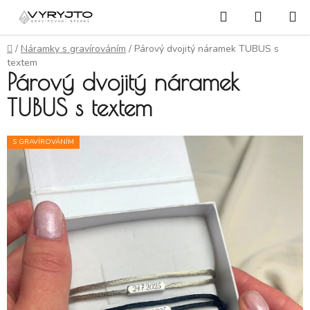
Přejít na obsah
Hledat
NÁKUP
Domů
/
Náramky s gravírováním
/
Párový dvojitý náramek TUBUS s
textem
Párový dvojitý náramek
TUBUS s textem
S GRAVÍROVÁNÍM