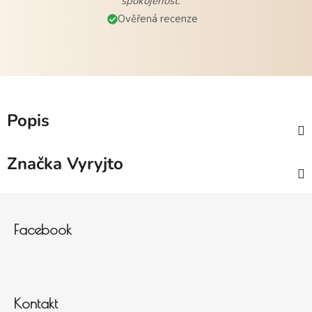
spokojenost."
Ověřená recenze
Popis
Značka
Vyryjto
Zápatí
Facebook
Kontakt