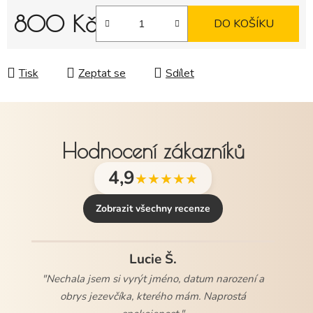
800 Kč
DO KOŠÍKU
Měrná cena:
Tisk
Zeptat se
Sdílet
Hodnocení zákazníků
4,9
★★★★★
Zobrazit všechny recenze
Lucie Š.
"Nechala jsem si vyrýt jméno, datum narození a
obrys jezevčíka, kterého mám. Naprostá