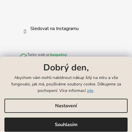
Sledovat na Instagramu
Tento web je
bezpečný
.
Zkontrolováno službou
Norton Safe Web
.
Dobrý den,
Abychom vám mohli nabídnout nákup šitý na míru a vše
fungovalo, jak má, používáme soubory cookie. Děkujeme za
pochopení. Více informací
zde
.
Odkazy
▲
Náhrdelníky k narození miminka
Náramky k narození mimink
Nastavení
Vytvořil Shoptet
Souhlasím
Copyright 2026
VYRYJTO | Gravírování šperků
. Všechna