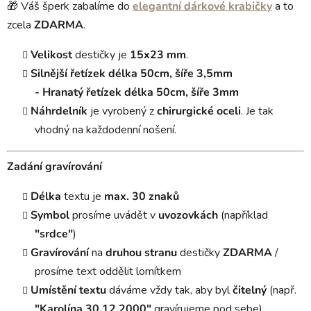
🎁 Váš šperk zabalíme do
elegantní dárkové krabičky
a to
zcela
ZDARMA
.
Velikost
destičky je
15x23 mm
.
Silnější
řetízek
délka 50cm, šíře 3,5mm
-
Hranatý
řetízek délka
50cm, šíře 3mm
Náhrdelník
je vyrobený z
chirurgické oceli
. Je tak
vhodný na každodenní nošení.
Zadání gravírování
Délka
textu je
max. 30 znaků
Symbol
prosíme uvádět v
uvozovkách
(například
"srdce"
)
Gravírování
na
druhou stranu
destičky
ZDARMA
/
prosíme text oddělit lomítkem
Umístění textu
dáváme vždy tak, aby byl
čitelný
(např.
"Karolína 30.12.2000"
gravírujeme pod sebe)