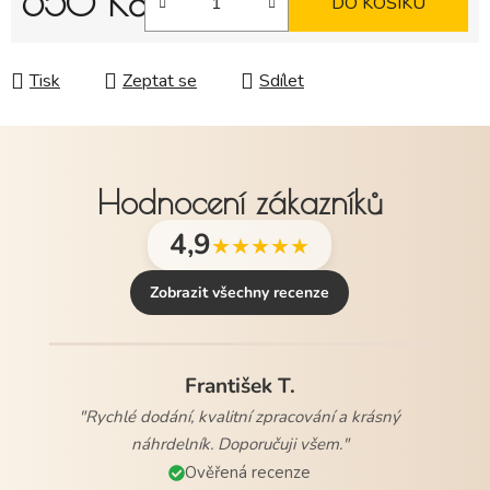
650 Kč
DO KOŠÍKU
Měrná cena:
Tisk
Zeptat se
Sdílet
Hodnocení zákazníků
4,9
★★★★★
Zobrazit všechny recenze
František T.
"Rychlé dodání, kvalitní zpracování a krásný
Hana V.
náhrdelník. Doporučuji všem."
"Rychlé doručení, krásné balení.Všem doporučuji."
Ověřená recenze
Ověřená recenze