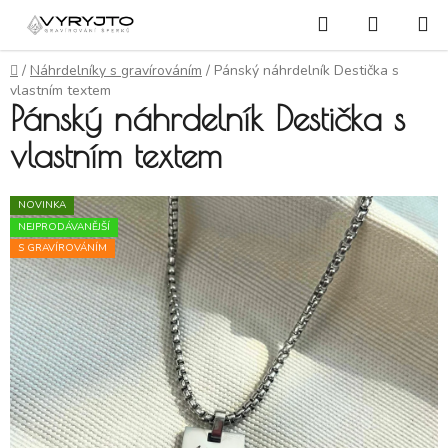
Přejít na obsah
Hledat
NÁKUP
Domů
/
Náhrdelníky s gravírováním
/
Pánský náhrdelník Destička s
vlastním textem
Pánský náhrdelník Destička s
vlastním textem
NOVINKA
NEJPRODÁVANĚJŠÍ
S GRAVÍROVÁNÍM