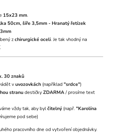
je
15x23 mm
.
lka 50cm, šíře 3,5mm -
Hranatý
řetízek
e 3mm
obený z
chirurgické oceli
. Je tak vhodný na
.
. 30 znaků
vádět v
uvozovkách
(například
"srdce"
)
hou stranu
destičky
ZDARMA
/ prosíme text
áme vždy tak, aby byl
čitelný
(např.
"Karolína
írujeme pod sebe)
uhého pracovního dne od vytvoření objednávky.