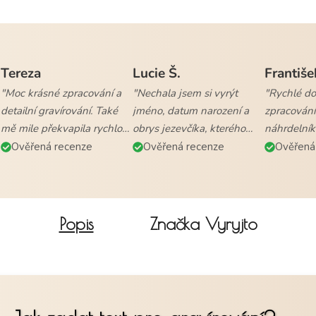
Tereza
Lucie Š.
Františe
"Moc krásné zpracování a
"Nechala jsem si vyrýt
"Rychlé dod
detailní gravírování. Také
jméno, datum narození a
zpracování
mě mile překvapila rychlost
obrys jezevčíka, kterého
náhrdelník
vyřízení objednávky a
mám. Naprostá
všem."
Ověřená recenze
Ověřená recenze
Ověřená
doručení."
spokojenost."
Popis
Značka
Vyryjto