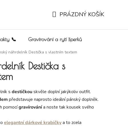
PRÁZDNÝ KOŠÍK
NÁKUPNÍ KOŠÍK
akty 📞
Gravírování a rytí šperků
ský náhrdelník Destička s vlastním textem
delník Destička s
xtem
lník s
destičkou
skvěle doplní jakýkoliv outfit.
edem
představuje naprosto ideální pánský doplněk.
ěh pomocí
gravírování
a noste tak kousek svého
do
elegantní dárkové krabičky
a to zcela