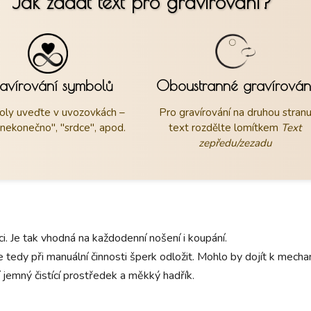
Jak zadat text pro gravírování?
avírování symbolů
Oboustranné gravírován
ly uveďte v uvozovkách –
Pro gravírování na druhou stran
"nekonečno", "srdce", apod.
text rozdělte lomítkem
Text
zepředu/zezadu
aci. Je tak vhodná na každodenní nošení i koupání.
 tedy při manuální činnosti šperk odložit. Mohlo by dojít k mec
 jemný čistící prostředek a měkký hadřík.