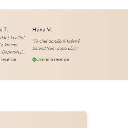
k T.
Hana V.
ání, kvalitní
"Rychlé doručení, krásné
 a krásný
balení.Všem doporučuji."
. Doporučuji
 recenze
Ověřená recenze