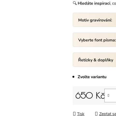
🔍
Hledáte inspiraci
, c
Motiv gravírování:
Vyberte font písma
Řetízky & doplňky
Zvolte variantu
650 Kč
Měrná cena:
Tisk
Zeptat s