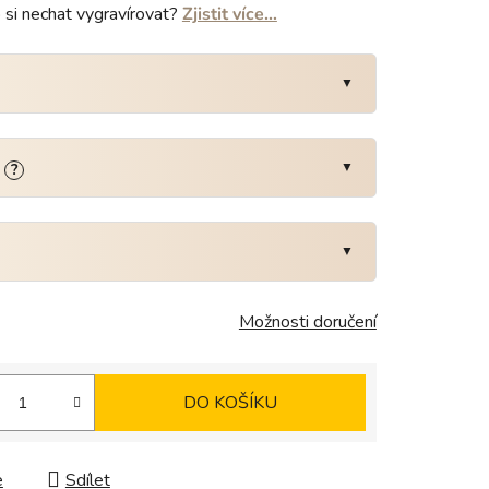
o si nechat vygravírovat?
Zjistit více…
:
?
Možnosti doručení
DO KOŠÍKU
e
Sdílet