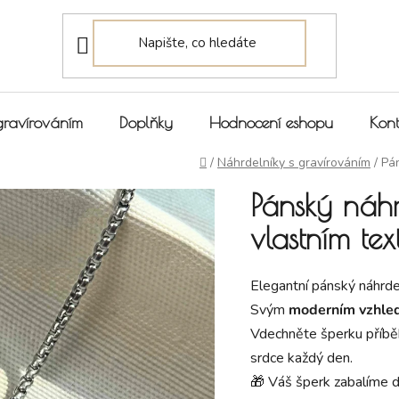
gravírováním
Doplňky
Hodnocení eshopu
Kont
Domů
/
Náhrdelníky s gravírováním
/
Pán
Pánský náhr
vlastním te
Elegantní pánský náhrde
Svým
moderním vzhl
Vdechněte šperku příb
srdce každý den.
🎁 Váš šperk zabalíme 