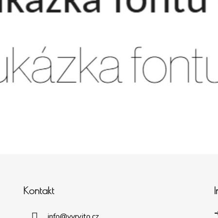
Kontakt
➜
info
@
vyryjto.cz