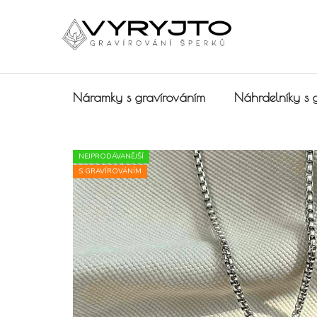
Přejít na obsah
Náramky s gravírováním
Náhrdelníky s 
NEJPRODÁVANĚJŠÍ
S GRAVÍROVÁNÍM