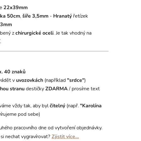
je
22x39mm
lka 50cm
,
šíře
3,5mm
-
Hranatý
řetízek
e 3mm
obený z
chirurgické oceli
. Je tak vhodný na
.
. 40 znaků
vádět v
uvozovkách
(například
"srdce"
)
hou stranu
destičky
ZDARMA
/ prosíme text
áme vždy tak, aby byl
čitelný
(např.
"Karolína
írujeme pod sebe)
uhého pracovního dne od vytvoření objednávky.
si nechat vygravírovat?
Zjistit více…