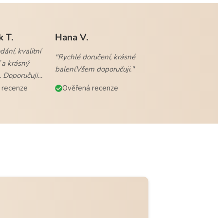
k T.
Hana V.
ání, kvalitní
"Rychlé doručení, krásné
 a krásný
balení.Všem doporučuji."
. Doporučuji
 recenze
Ověřená recenze