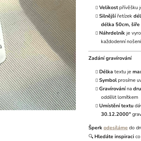
Velikost
přívěšku 
Silnější
řetízek
dé
délka
50cm, šíř
Náhrdelník
je vyr
každodenní nošení
Zadání gravírování
Délka
textu je
max
Symbol
prosíme u
Gravírování
na
dru
oddělit lomítkem
Umístění textu
dáv
30.12.2000"
grav
Šperk
odesíláme
do dr
🔍
Hledáte inspiraci
co 