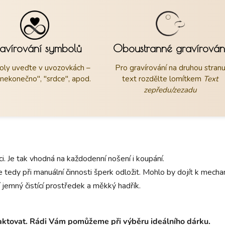
avírování symbolů
Oboustranné gravírován
ly uveďte v uvozovkách –
Pro gravírování na druhou stran
"nekonečno", "srdce", apod.
text rozdělte lomítkem
Text
zepředu/zezadu
aci. Je tak vhodná na každodenní nošení i koupání.
 tedy při manuální činnosti šperk odložit. Mohlo by dojít k mec
 jemný čistící prostředek a měkký hadřík.
taktovat. Rádi Vám pomůžeme při výběru ideálního dárku.