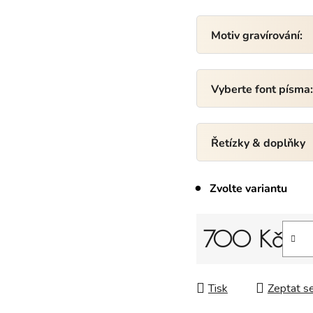
Motiv gravírování:
Vyberte font písma
Řetízky & doplňky
Zvolte variantu
700 Kč
Měrná cena:
Tisk
Zeptat s