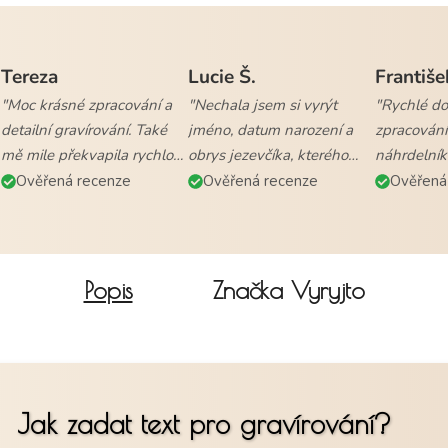
Tereza
Lucie Š.
Františe
"Moc krásné zpracování a
"Nechala jsem si vyrýt
"Rychlé dod
detailní gravírování. Také
jméno, datum narození a
zpracování
mě mile překvapila rychlost
obrys jezevčíka, kterého
náhrdelník
vyřízení objednávky a
mám. Naprostá
všem."
Ověřená recenze
Ověřená recenze
Ověřená
doručení."
spokojenost."
Popis
Značka
Vyryjto
Jak zadat text pro gravírování?