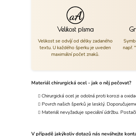
Velikost písma
Gr
Velikost se odvíjí od délky zadaného
Symbo
textu. U každého šperku je uveden
např. 
maximální počet znaků.
Materiál chirurgická ocel - jak o něj pečovat?
Chirurgická ocel je odolná proti korozi a oxid
Povrch našich šperků je lesklý. Doporučujeme
Materiál nevyžaduje speciální údržbu. Postačí
V případě jakýkoliv dotazů nás neváhejte kon