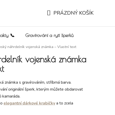
PRÁZDNÝ KOŠÍK
NÁKUPNÍ KOŠÍK
akty 📞
Gravírování a rytí šperků
ský náhrdelník vojenská známka – Vlastní text
rdelník vojenská známka
xt
á známka s gravírováním, stříbrná barva.
vání originální šperk, kterým můžete obdarovat
či kamaráda.
do
elegantní dárkové krabičky
a to zcela