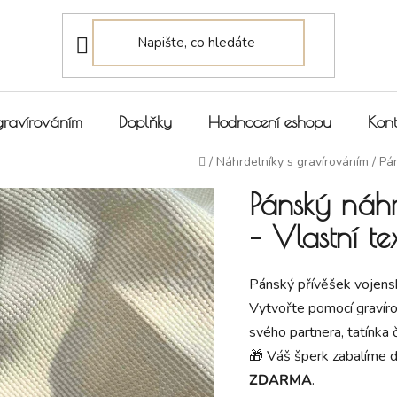
gravírováním
Doplňky
Hodnocení eshopu
Kont
Domů
/
Náhrdelníky s gravírováním
/
Pán
Pánský náh
– Vlastní te
Pánský přívěšek vojensk
Vytvořte pomocí gravíro
svého partnera, tatínka 
🎁 Váš šperk zabalíme 
ZDARMA
.