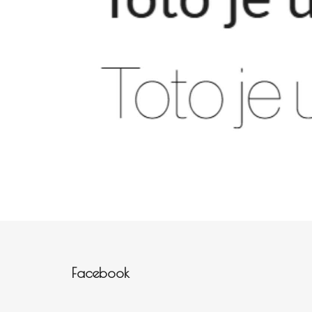
Zápatí
Facebook