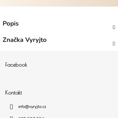
Popis
Značka
Vyryjto
Zápatí
Facebook
Kontakt
info
@
vyryjto.cz