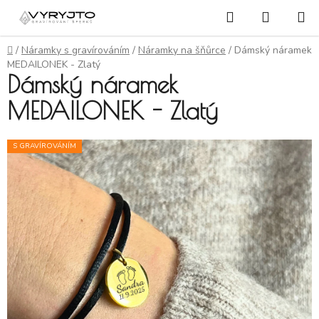
Přejít na obsah
Hledat
NÁKUP
Domů
/
Náramky s gravírováním
/
Náramky na šňůrce
/
Dámský náramek
MEDAILONEK - Zlatý
Dámský náramek
MEDAILONEK - Zlatý
S GRAVÍROVÁNÍM