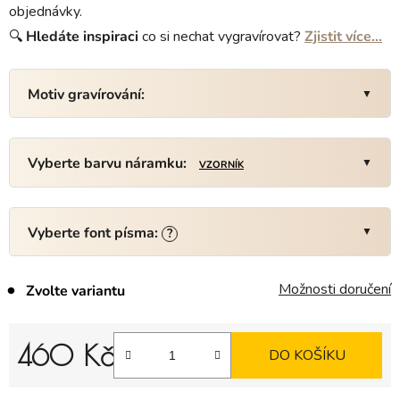
objednávky.
🔍
Hledáte
inspiraci
co si nechat vygravírovat?
Zjistit více…
Motiv gravírování:
Vyberte barvu náramku:
VZORNÍK
Vyberte font písma:
?
Možnosti doručení
Zvolte variantu
460 Kč
DO KOŠÍKU
Měrná cena: