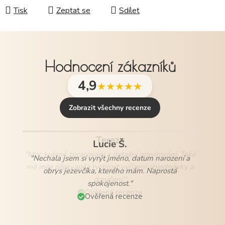
Tisk
Zeptat se
Sdílet
Hodnocení zákazníků
4,9
★★★★★
Zobrazit všechny recenze
Lucie Š.
"Nechala jsem si vyrýt jméno, datum narození a
obrys jezevčíka, kterého mám. Naprostá
spokojenost."
Ověřená recenze