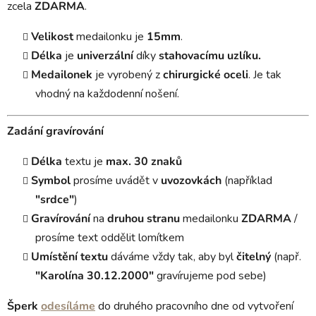
zcela
ZDARMA
.
Velikost
medailonku je
15mm
.
Délka
je
univerzální
díky
stahovacímu uzlíku.
Medailonek
je vyrobený z
chirurgické oceli
. Je tak
vhodný na každodenní nošení.
Zadání gravírování
Délka
textu je
max. 30 znaků
Symbol
prosíme uvádět v
uvozovkách
(například
"srdce"
)
Gravírování
na
druhou stranu
medailonku
ZDARMA
/
prosíme text oddělit lomítkem
Umístění textu
dáváme vždy tak, aby byl
čitelný
(např.
"Karolína 30.12.2000"
gravírujeme pod sebe)
Šperk
odesíláme
do druhého pracovního dne od vytvoření