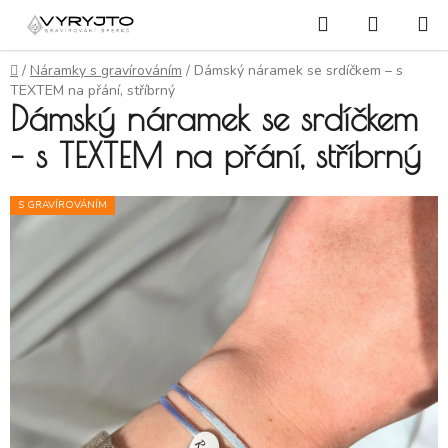
Přejít na obsah
Hledat
NÁKUP
Domů
/
Náramky s gravírováním
/
Dámský náramek se srdíčkem – s
TEXTEM na přání, stříbrný
Dámský náramek se srdíčkem
– s TEXTEM na přání, stříbrný
S GRAVÍROVÁNÍM