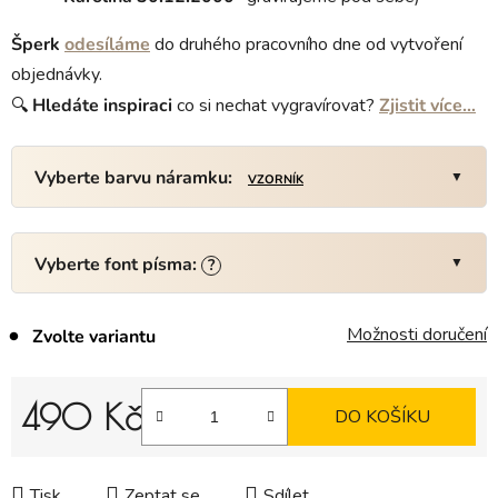
Šperk
odesíláme
do druhého pracovního dne od vytvoření
objednávky.
🔍
Hledáte
inspiraci
co si nechat vygravírovat?
Zjistit více…
Vyberte barvu náramku:
VZORNÍK
Vyberte font písma:
?
Možnosti doručení
Zvolte variantu
490 Kč
DO KOŠÍKU
Měrná cena:
Tisk
Zeptat se
Sdílet