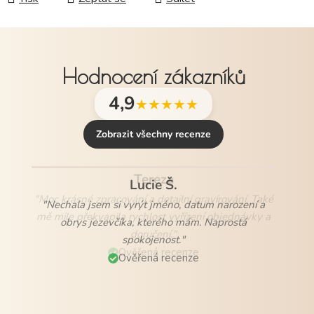
Hodnocení zákazníků
4,9
★★★★★
Zobrazit všechny recenze
Lucie Š.
"Nechala jsem si vyrýt jméno, datum narození a
obrys jezevčíka, kterého mám. Naprostá
spokojenost."
Ověřená recenze