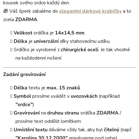
kousek svého srdce každý den.
🎁 Váš šperk zabalíme do
elegantní dárkové krabičky
a to
zcela
ZDARMA
.
Velikost
srdíčka je
14x14,5 mm
.
Délka
je
univerzální
díky stahovacímu uzlíku.
Srdíčko je vyrobené z
chirurgické oceli
. Je tak vhodné
na každodenní nošení.
Zadání gravírování
Délka
textu je
max. 15 znaků
Symbol
prosíme uvádět v
uvozovkách
(například
"srdce"
)
Gravírování
na
druhou stranu
srdíčka
ZDARMA
/
prosíme text oddělit lomítkem
Umístění textu
dáváme vždy tak, aby byl
čitelný
(např.
"Karolína 30.12.2000"
gravírujeme pod sebe)