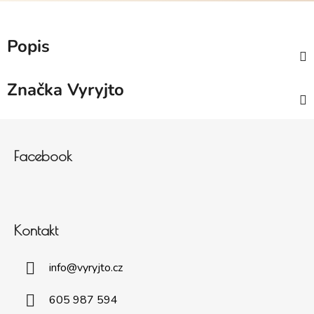
Popis
Značka
Vyryjto
Zápatí
Facebook
Kontakt
info
@
vyryjto.cz
605 987 594