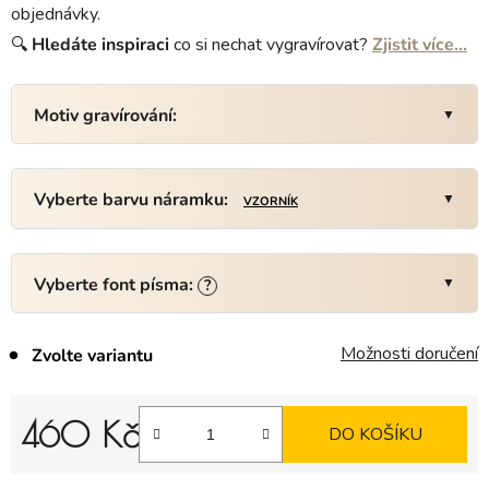
objednávky.
🔍
Hledáte
inspiraci
co si nechat vygravírovat?
Zjistit více…
Motiv gravírování:
Vyberte barvu náramku:
VZORNÍK
Vyberte font písma:
?
Možnosti doručení
Zvolte variantu
460 Kč
DO KOŠÍKU
Měrná cena: