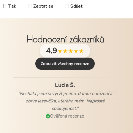
Tisk
Zeptat se
Sdílet
Hodnocení zákazníků
4,9
★★★★★
Zobrazit všechny recenze
Lucie Š.
"Nechala jsem si vyrýt jméno, datum narození a
obrys jezevčíka, kterého mám. Naprostá
spokojenost."
Ověřená recenze