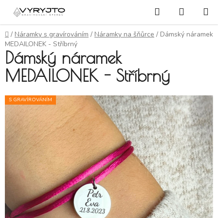
Přejít na obsah
Hledat
NÁKUP
Domů
/
Náramky s gravírováním
/
Náramky na šňůrce
/
Dámský náramek
MEDAILONEK - Stříbrný
Dámský náramek
MEDAILONEK - Stříbrný
S GRAVÍROVÁNÍM