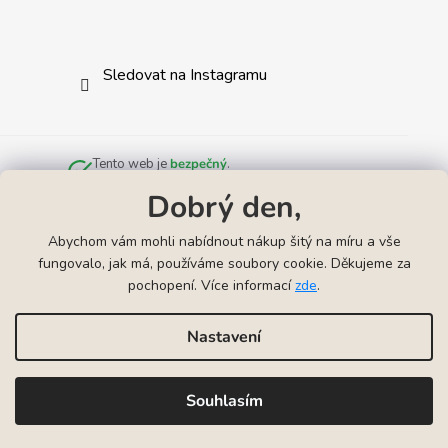
Sledovat na Instagramu
Tento web je
bezpečný
.
Zkontrolováno službou
Norton Safe Web
.
Dobrý den,
Abychom vám mohli nabídnout nákup šitý na míru a vše
fungovalo, jak má, používáme soubory cookie. Děkujeme za
pochopení. Více informací
zde
.
Odkazy
▲
Náhrdelníky k narození miminka
Náramky k narození mimink
Nastavení
Vytvořil Shoptet
Souhlasím
Copyright 2026
VYRYJTO | Gravírování šperků
. Všechna
práva vyhrazena.