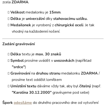
zcela
ZDARMA
.
Velikost
medailonku je
15mm
.
Délka
je
univerzální
díky
stahovacímu uzlíku.
Medailonek
je vyrobený z
chirurgické oceli
. Je tak
vhodný na každodenní nošení.
Zadání gravírování
Délka
textu je
max. 30 znaků
Symbol
prosíme uvádět v
uvozovkách
(například
"srdce"
)
Gravírování
na
druhou stranu
medailonku
ZDARMA
/
prosíme text oddělit lomítkem
Umístění textu
dáváme vždy tak, aby byl
čitelný
(např.
"Karolína 30.12.2000"
gravírujeme pod sebe)
Šperk
odesíláme
do druhého pracovního dne od vytvoření