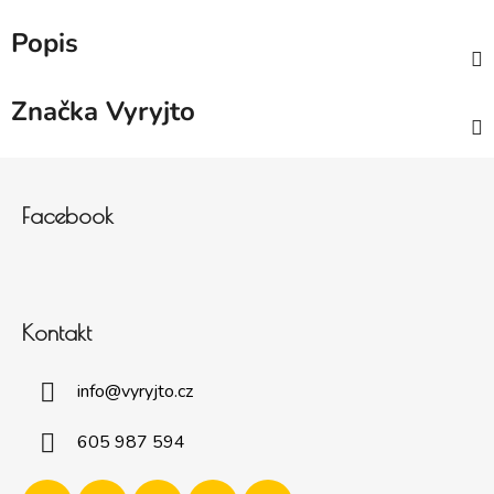
Popis
Značka
Vyryjto
Zápatí
Facebook
Kontakt
info
@
vyryjto.cz
605 987 594