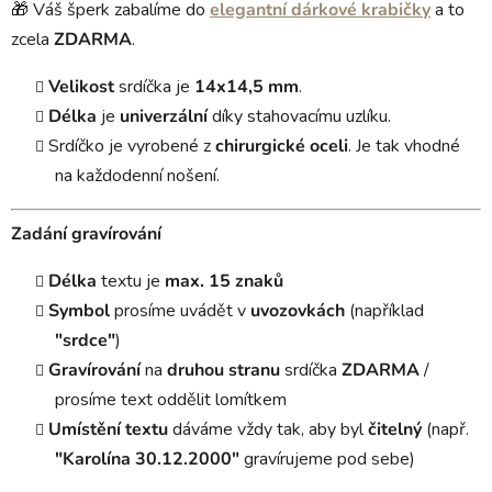
🎁 Váš šperk zabalíme do
elegantní dárkové krabičky
a to
zcela
ZDARMA
.
Velikost
srdíčka je
14x14,5 mm
.
Délka
je
univerzální
díky stahovacímu uzlíku.
Srdíčko je vyrobené z
chirurgické oceli
. Je tak vhodné
na každodenní nošení.
Zadání gravírování
Délka
textu je
max. 15 znaků
Symbol
prosíme uvádět v
uvozovkách
(například
"srdce"
)
Gravírování
na
druhou stranu
srdíčka
ZDARMA
/
prosíme text oddělit lomítkem
Umístění textu
dáváme vždy tak, aby byl
čitelný
(např.
"Karolína 30.12.2000"
gravírujeme pod sebe)