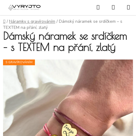
Přejít na obsah
Hledat
NÁKUP
Domů
/
Náramky s gravírováním
/
Dámský náramek se srdíčkem – s
TEXTEM na přání, zlatý
Dámský náramek se srdíčkem
– s TEXTEM na přání, zlatý
S GRAVÍROVÁNÍM