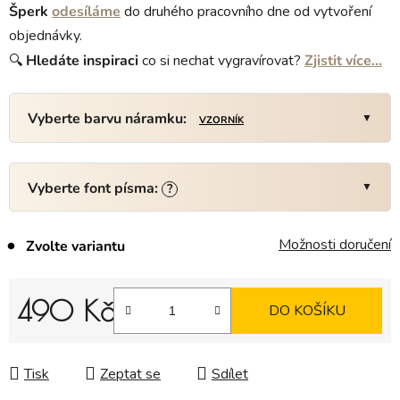
Šperk
odesíláme
do druhého pracovního dne od vytvoření
objednávky.
🔍
Hledáte
inspiraci
co si nechat vygravírovat?
Zjistit více…
Vyberte barvu náramku:
VZORNÍK
Vyberte font písma:
?
Možnosti doručení
Zvolte variantu
490 Kč
DO KOŠÍKU
Měrná cena:
Tisk
Zeptat se
Sdílet