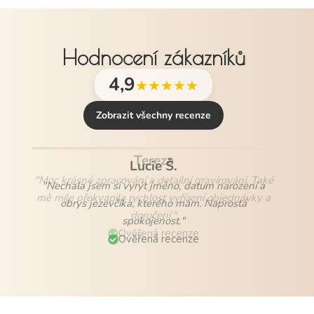
Hodnocení zákazníků
4,9
★★★★★
Zobrazit všechny recenze
Lucie Š.
"Nechala jsem si vyrýt jméno, datum narození a
obrys jezevčíka, kterého mám. Naprostá
spokojenost."
Ověřená recenze