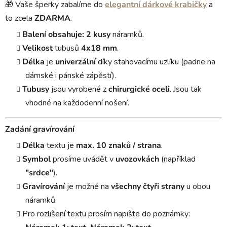
🎁 Vaše šperky zabalíme do
elegantní dárkové krabičky
a
to zcela
ZDARMA
.
Balení obsahuje:
2 kusy
náramků.
Velikost
tubusů
4x18 mm
.
Délka
je
univerzální
díky stahovacímu uzlíku (padne na
dámské i pánské zápěstí).
Tubusy
jsou vyrobené z
chirurgické oceli
. Jsou tak
vhodné na každodenní nošení.
Zadání gravírování
Délka
textu je
max. 10 znaků / strana
.
Symbol
prosíme uvádět v
uvozovkách
(například
"srdce"
).
Gravírování
je možné na
všechny čtyři strany
u obou
náramků.
Pro rozlišení textu prosím napište do poznámky: