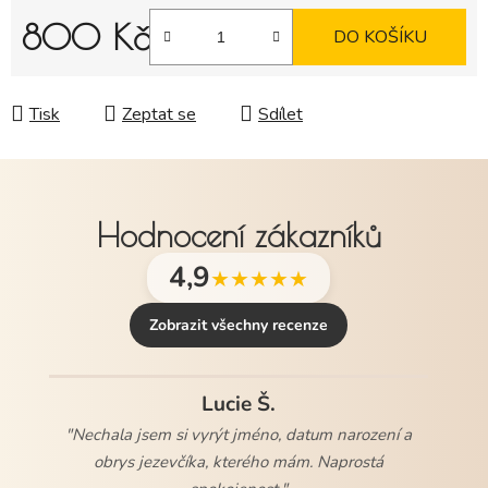
800 Kč
DO KOŠÍKU
Měrná cena:
Tisk
Zeptat se
Sdílet
Hodnocení zákazníků
4,9
★★★★★
Zobrazit všechny recenze
Lucie Š.
"Nechala jsem si vyrýt jméno, datum narození a
obrys jezevčíka, kterého mám. Naprostá