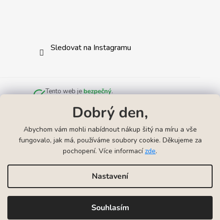
Sledovat na Instagramu
Tento web je
bezpečný
.
Zkontrolováno službou
Norton Safe Web
.
Dobrý den,
Abychom vám mohli nabídnout nákup šitý na míru a vše
fungovalo, jak má, používáme soubory cookie. Děkujeme za
pochopení. Více informací
zde
.
Odkazy
▲
Náhrdelníky k narození miminka
Náramky k narození mimink
Nastavení
Vytvořil Shoptet
Souhlasím
Copyright 2026
VYRYJTO | Gravírování šperků
. Všechna