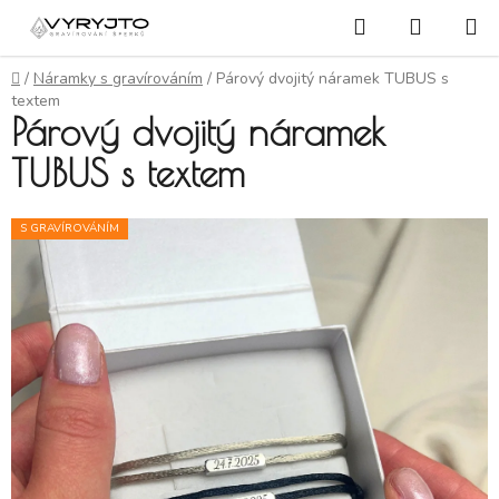
Přejít na obsah
Hledat
NÁKUP
Domů
/
Náramky s gravírováním
/
Párový dvojitý náramek TUBUS s
textem
Párový dvojitý náramek
TUBUS s textem
S GRAVÍROVÁNÍM