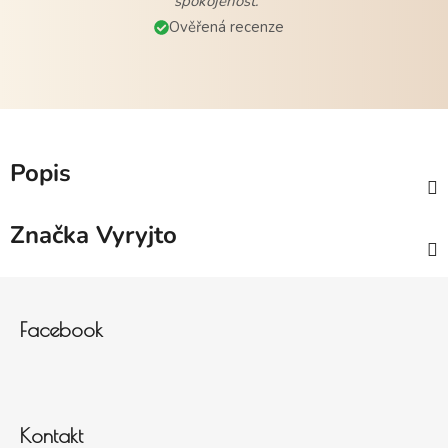
spokojenost."
Ověřená recenze
Popis
Značka
Vyryjto
Zápatí
Facebook
Kontakt