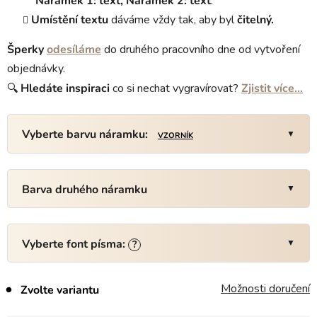
Náramek 1: text, Náramek 2: text
.
Umístění textu
dáváme vždy tak, aby byl
čitelný.
Šperky
odesíláme
do druhého pracovního dne od vytvoření
objednávky.
🔍
Hledáte
inspiraci
co si nechat vygravírovat?
Zjistit více…
Vyberte barvu náramku:
VZORNÍK
Barva druhého náramku
Vyberte font písma:
?
Možnosti doručení
Zvolte variantu