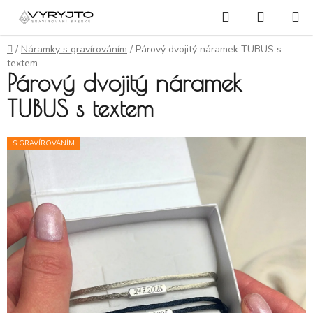
Přejít na obsah
Hledat
NÁKUP
Domů
/
Náramky s gravírováním
/
Párový dvojitý náramek TUBUS s
textem
Párový dvojitý náramek
TUBUS s textem
S GRAVÍROVÁNÍM