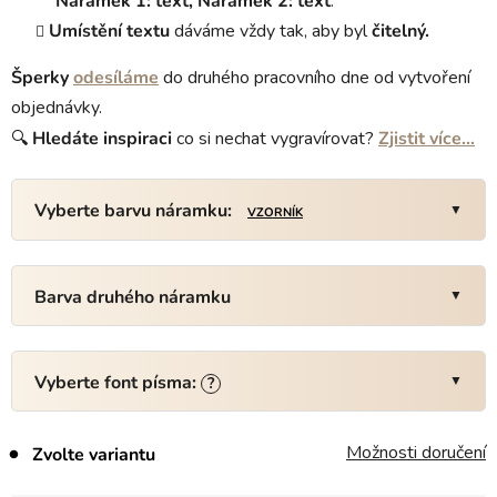
Náramek 1: text, Náramek 2: text
.
Umístění textu
dáváme vždy tak, aby byl
čitelný.
Šperky
odesíláme
do druhého pracovního dne od vytvoření
objednávky.
🔍
Hledáte
inspiraci
co si nechat vygravírovat?
Zjistit více…
Vyberte barvu náramku:
VZORNÍK
Barva druhého náramku
Vyberte font písma:
?
Možnosti doručení
Zvolte variantu