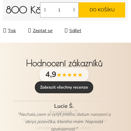
800 Kč
DO KOŠÍKU
Měrná cena:
Tisk
Zeptat se
Sdílet
Hodnocení zákazníků
4,9
★★★★★
Zobrazit všechny recenze
František T.
"Rychlé dodání, kvalitní zpracování a krásný
náhrdelník. Doporučuji všem."