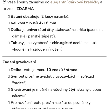
🎁 Vaše šperky zabalíme do
elegantní dárkové krabičky
a
to zcela
ZDARMA
.
Balení obsahuje:
2 kusy
náramků.
Velikost
tubusů
4x18 mm
.
Délka
je
univerzální
díky stahovacímu uzlíku (padne na
dámské i pánské zápěstí).
Tubusy
jsou vyrobené z
chirurgické oceli
. Jsou tak
vhodné na každodenní nošení.
Zadání gravírování
Délka
textu je
max. 10 znaků / strana
.
Symbol
prosíme uvádět v
uvozovkách
(například
"srdce"
).
Gravírování
je možné na
všechny čtyři strany
u obou
náramků.
Pro rozlišení textu prosím napište do poznámky: