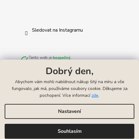
Sledovat na Instagramu
Tento web je
bezpečný
.
Zkontrolováno službou
Norton Safe Web
.
Dobrý den,
Abychom vám mohli nabídnout nákup šitý na míru a vše
fungovalo, jak má, používáme soubory cookie. Děkujeme za
pochopení. Více informací
zde
.
Odkazy
▲
Náhrdelníky k narození miminka
Náramky k narození mimink
Nastavení
Vytvořil Shoptet
Souhlasím
Copyright 2026
VYRYJTO | Gravírování šperků
. Všechna