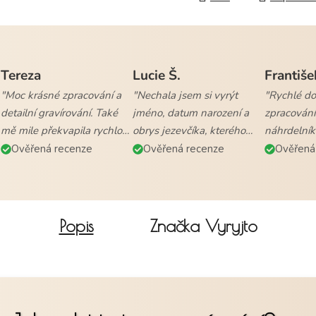
Tereza
Lucie Š.
Františe
"Moc krásné zpracování a
"Nechala jsem si vyrýt
"Rychlé dod
detailní gravírování. Také
jméno, datum narození a
zpracování
mě mile překvapila rychlost
obrys jezevčíka, kterého
náhrdelník
vyřízení objednávky a
mám. Naprostá
všem."
Ověřená recenze
Ověřená recenze
Ověřená
doručení."
spokojenost."
Popis
Značka
Vyryjto