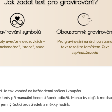
Jak zadat text pro gravírování?
avírování symbolů
Oboustranné gravírován
ly uveďte v uvozovkách –
Pro gravírování na druhou stran
"nekonečno", "srdce", apod.
text rozdělte lomítkem
Text
zepředu/zezadu
aci. Je tak vhodná na každodenní nošení i koupání.
 tedy při manuální činnosti šperk odložit. Mohlo by dojít k mec
 jemný čistící prostředek a měkký hadřík.