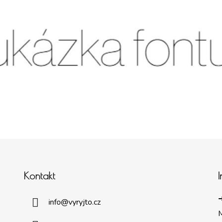
Kontakt
➜
info
@
vyryjto.cz