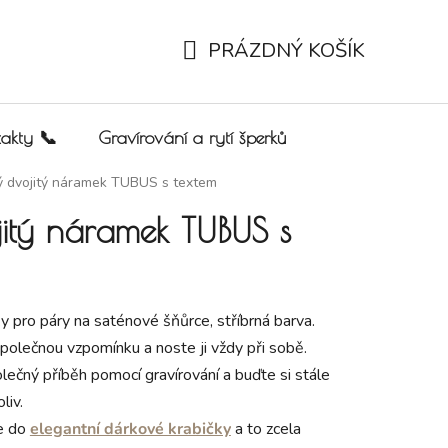
PRÁZDNÝ KOŠÍK
NÁKUPNÍ KOŠÍK
akty 📞
Gravírování a rytí šperků
ý dvojitý náramek TUBUS s textem
jitý náramek TUBUS s
 pro páry na saténové šňůrce, stříbrná barva.
společnou vzpomínku a noste ji vždy při sobě.
čný příběh pomocí gravírování a buďte si stále
liv.
e do
elegantní dárkové krabičky
a to zcela