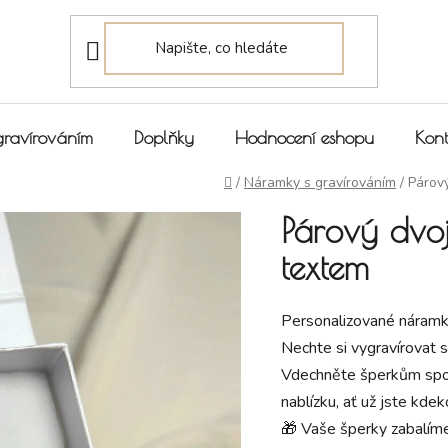
gravírováním
Doplňky
Hodnocení eshopu
Kont
Domů
/
Náramky s gravírováním
/
Párov
Párový dvo
textem
Personalizované náramky
Nechte si vygravírovat 
Vdechněte šperkům spole
nablízku, ať už jste kdeko
🎁 Vaše šperky zabalím