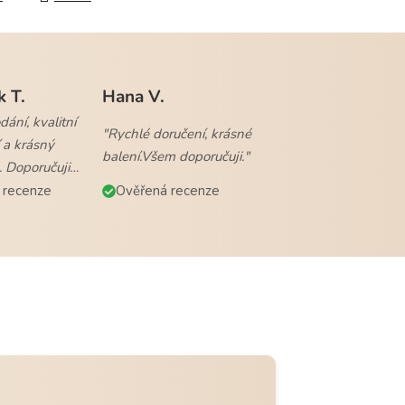
k T.
Hana V.
ání, kvalitní
"Rychlé doručení, krásné
 a krásný
balení.Všem doporučuji."
. Doporučuji
 recenze
Ověřená recenze