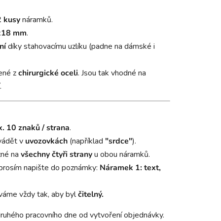
2 kusy
náramků.
x18 mm
.
ní
díky stahovacímu uzlíku (padne na dámské i
ené z
chirurgické oceli
. Jsou tak vhodné na
.
. 10 znaků / strana
.
vádět v
uvozovkách
(například
"srdce"
).
žné na
všechny čtyři strany
u obou náramků.
u prosím napište do poznámky:
Náramek 1: text,
váme vždy tak, aby byl
čitelný.
ruhého pracovního dne od vytvoření objednávky.