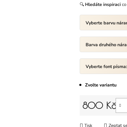
🔍
Hledáte
inspiraci
co 
Vyberte barvu nár
Barva druhého nár
Vyberte font písma
Zvolte variantu
800 Kč
Měrná cena:
Tisk
Zeptat s