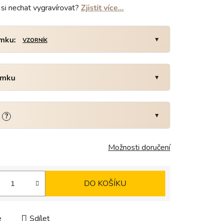
si nechat vygravírovat?
Zjistit více…
amku:
VZORNÍK
amku
:
?
Možnosti doručení
DO KOŠÍKU
e
Sdílet