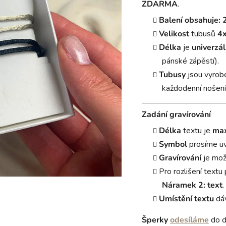
ZDARMA
.
Balení obsahuje:
Velikost
tubusů
4
Délka
je
univerzál
pánské zápěstí).
Tubusy
jsou vyrob
každodenní nošení
Zadání gravírování
Délka
textu je
max
Symbol
prosíme u
Gravírování
je mo
Pro rozlišení text
Náramek 2: text
.
Umístění textu
dá
Šperky
odesíláme
do d