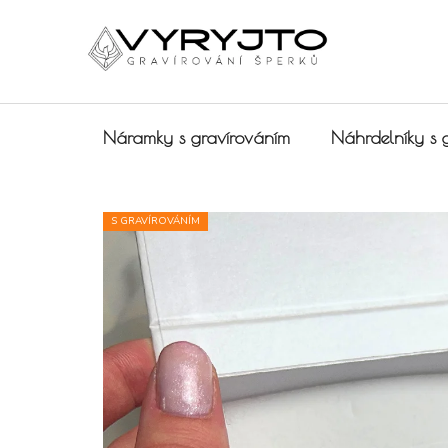
Přejít na obsah
Náramky s gravírováním
Náhrdelníky s 
S GRAVÍROVÁNÍM