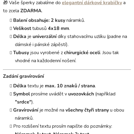
🎁 Vaše šperky zabalíme do
elegantní dárkové krabičky
a
to zcela
ZDARMA
.
Balení obsahuje:
2 kusy
náramků.
Velikost
tubusů
4x18 mm
.
Délka
je
univerzální
díky stahovacímu uzlíku (padne na
dámské i pánské zápěstí).
Tubusy
jsou vyrobené z
chirurgické oceli
. Jsou tak
vhodné na každodenní nošení.
Zadání gravírování
Délka
textu je
max. 10 znaků / strana
.
Symbol
prosíme uvádět v
uvozovkách
(například
"srdce"
).
Gravírování
je možné na
všechny čtyři strany
u obou
náramků.
Pro rozlišení textu prosím napište do poznámky: