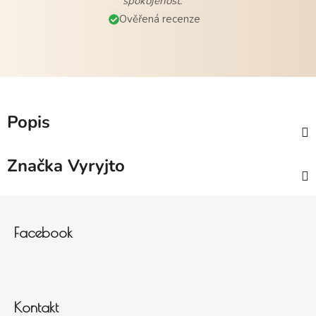
spokojenost."
Ověřená recenze
Popis
Značka
Vyryjto
Zápatí
Facebook
Kontakt