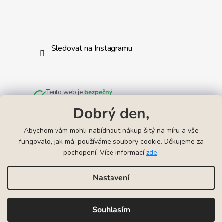
Sledovat na Instagramu
Tento web je
bezpečný
.
Zkontrolováno službou
Norton Safe Web
.
Dobrý den,
Abychom vám mohli nabídnout nákup šitý na míru a vše
fungovalo, jak má, používáme soubory cookie. Děkujeme za
pochopení. Více informací
zde
.
Odkazy
▲
Náhrdelníky k narození miminka
Náramky k narození mimink
Nastavení
Vytvořil Shoptet
Souhlasím
Copyright 2026
VYRYJTO | Gravírování šperků
. Všechna