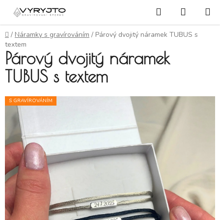
Přejít na obsah
Hledat
NÁKUP
Domů
/
Náramky s gravírováním
/
Párový dvojitý náramek TUBUS s
textem
Párový dvojitý náramek
TUBUS s textem
S GRAVÍROVÁNÍM