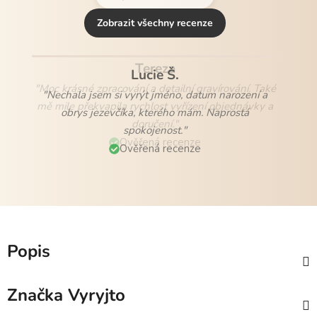
Zobrazit všechny recenze
Lucie Š.
"Nechala jsem si vyrýt jméno, datum narození a
obrys jezevčíka, kterého mám. Naprostá
spokojenost."
Ověřená recenze
Popis
Značka
Vyryjto