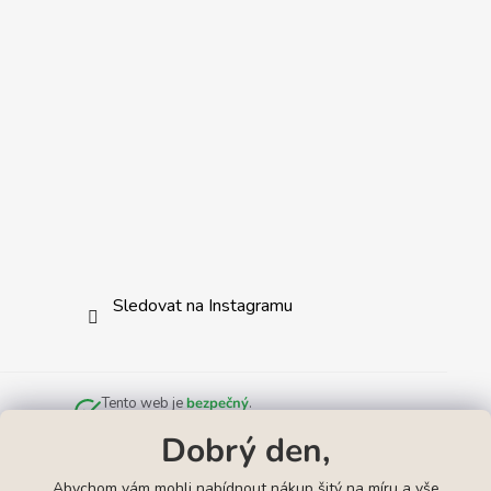
Sledovat na Instagramu
Tento web je
bezpečný
.
Zkontrolováno službou
Norton Safe Web
.
Dobrý den,
Abychom vám mohli nabídnout nákup šitý na míru a vše