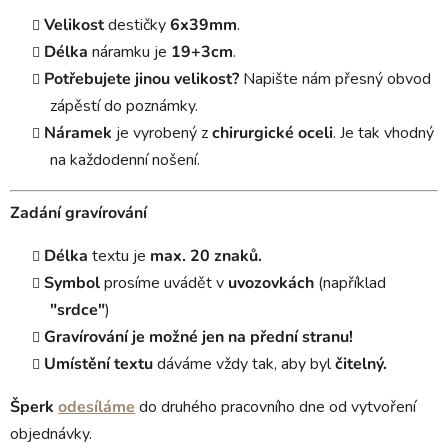
Velikost
destičky
6x39mm
.
Délka
náramku je
19+3cm
.
Potřebujete jinou velikost?
Napište nám přesný obvod
zápěstí do poznámky.
Náramek
je vyrobený z
chirurgické oceli
. Je tak vhodný
na každodenní nošení.
Zadání gravírování
Délka
textu je
max. 20 znaků.
Symbol
prosíme uvádět v
uvozovkách
(například
"srdce"
)
Gravírování je možné jen na přední stranu!
Umístění textu
dáváme vždy tak, aby byl
čitelný.
Šperk
odesíláme
do druhého pracovního dne od vytvoření
objednávky.