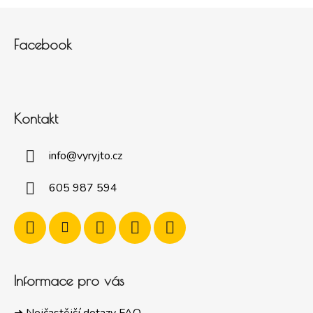
Zápatí
Facebook
Kontakt
info
@
vyryjto.cz
605 987 594
Informace pro vás