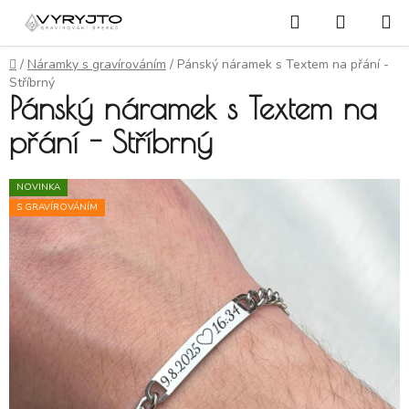
Přejít na obsah
Hledat
NÁKUP
Domů
/
Náramky s gravírováním
/
Pánský náramek s Textem na přání -
Stříbrný
Pánský náramek s Textem na
přání - Stříbrný
NOVINKA
S GRAVÍROVÁNÍM