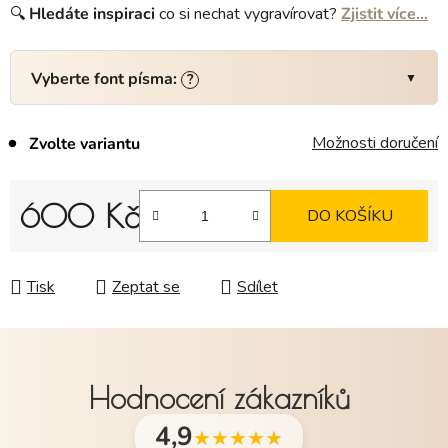
🔍
Hledáte
inspiraci
co si nechat vygravírovat?
Zjistit více…
Vyberte font písma:
?
Možnosti doručení
Zvolte variantu
600 Kč
DO KOŠÍKU
Měrná cena:
Tisk
Zeptat se
Sdílet
Hodnocení zákazníků
4,9
★★★★★