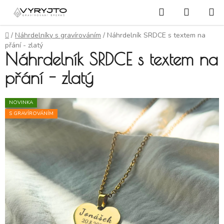
Přejít na obsah
Hledat
NÁKUP
Domů
/
Náhrdelníky s gravírováním
/
Náhrdelník SRDCE s textem na
přání - zlatý
Náhrdelník SRDCE s textem na
přání - zlatý
NOVINKA
S GRAVÍROVÁNÍM