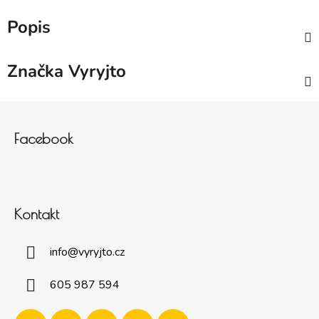
Popis
Značka
Vyryjto
Zápatí
Facebook
Kontakt
info
@
vyryjto.cz
605 987 594