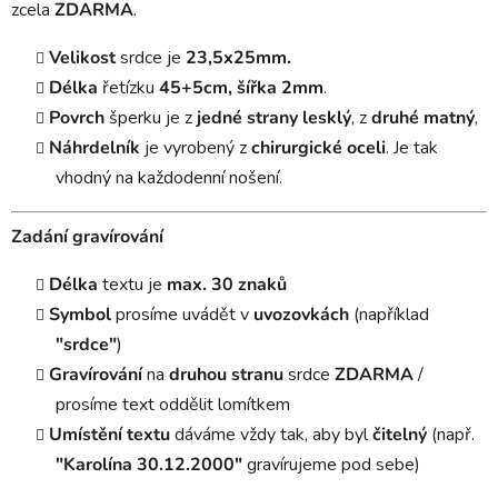
zcela
ZDARMA
.
Velikost
srdce je
23,5x25mm.
Délka
řetízku
45+5cm, šířka
2mm
.
Povrch
šperku je z
jedné
strany lesklý
, z
druhé matný
,
Náhrdelník
je vyrobený z
chirurgické oceli
. Je tak
vhodný na každodenní nošení.
Zadání gravírování
Délka
textu je
max. 30 znaků
Symbol
prosíme uvádět v
uvozovkách
(například
"srdce"
)
Gravírování
na
druhou stranu
srdce
ZDARMA
/
prosíme text oddělit lomítkem
Umístění textu
dáváme vždy tak, aby byl
čitelný
(např.
"Karolína 30.12.2000"
gravírujeme pod sebe)