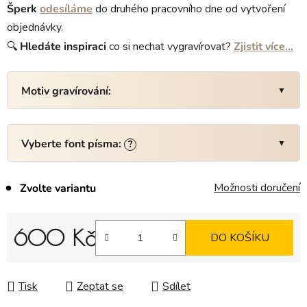
Šperk
odesíláme
do druhého pracovního dne od vytvoření
objednávky.
🔍
Hledáte
inspiraci
co si nechat vygravírovat?
Zjistit více…
Motiv gravírování:
Vyberte font písma:
?
Možnosti doručení
Zvolte variantu
600 Kč
DO KOŠÍKU
Měrná cena:
Tisk
Zeptat se
Sdílet