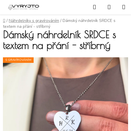
Přejít na obsah
Hledat
NÁKUP
Domů
/
Náhrdelníky s gravírováním
/
Dámský náhrdelník SRDCE s
textem na přání - stříbrný
Dámský náhrdelník SRDCE s
textem na přání - stříbrný
S GRAVÍROVÁNÍM