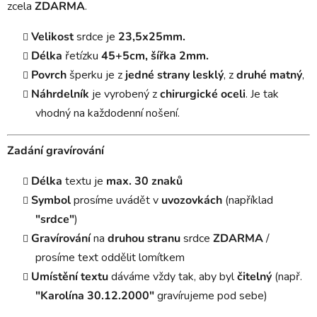
zcela
ZDARMA
.
Velikost
srdce je
23,5x25mm.
Délka
řetízku
45+5cm, šířka 2mm.
Povrch
šperku je z
jedné
strany lesklý
, z
druhé matný
,
Náhrdelník
je vyrobený z
chirurgické oceli
. Je tak
vhodný na každodenní nošení.
Zadání gravírování
Délka
textu je
max. 30 znaků
Symbol
prosíme uvádět v
uvozovkách
(například
"srdce"
)
Gravírování
na
druhou stranu
srdce
ZDARMA
/
prosíme text oddělit lomítkem
Umístění textu
dáváme vždy tak, aby byl
čitelný
(např.
"Karolína 30.12.2000"
gravírujeme pod sebe)