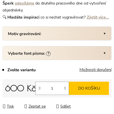
Šperk
odesíláme
do druhého pracovního dne od vytvoření
objednávky.
🔍
Hledáte
inspiraci
co si nechat vygravírovat?
Zjistit více…
Motiv gravírování:
Vyberte font písma:
?
Možnosti doručení
Zvolte variantu
600 Kč
DO KOŠÍKU
Měrná cena:
Tisk
Zeptat se
Sdílet