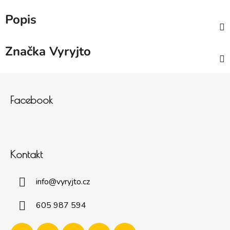
Popis
Značka
Vyryjto
Zápatí
Facebook
Kontakt
info
@
vyryjto.cz
605 987 594