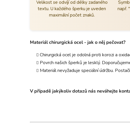
Velikost se odvíjí od délky zadaného
Symbo
textu. U každého šperku je uveden
např. 
maximální počet znaků.
Materiál chirurgická ocel - jak o něj pečovat?
Chirurgická ocel je odolná proti korozi a oxid
Povrch našich šperků je lesklý. Doporučujeme
Materiál nevyžaduje speciální údržbu. Postačí
V případě jakýkoliv dotazů nás neváhejte kon