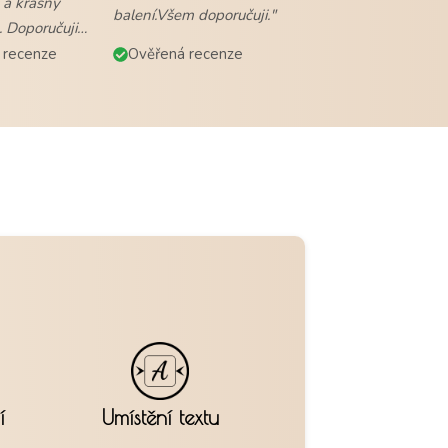
 a krásný
balení.Všem doporučuji."
. Doporučuji
 recenze
Ověřená recenze
í
Umístění textu