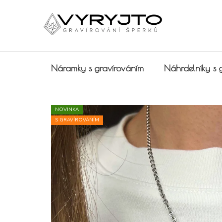
Přejít na obsah
Náramky s gravírováním
Náhrdelníky s 
NOVINKA
S GRAVÍROVÁNÍM