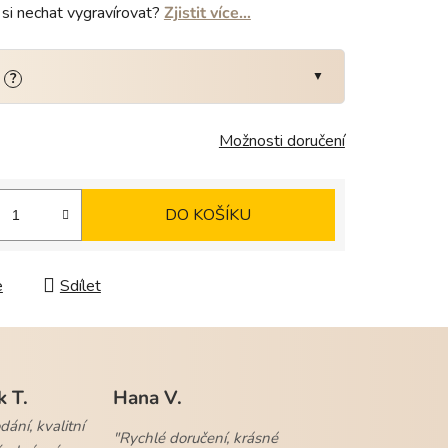
si nechat vygravírovat?
Zjistit více…
:
?
Možnosti doručení
DO KOŠÍKU
e
Sdílet
k T.
Hana V.
ání, kvalitní
"Rychlé doručení, krásné