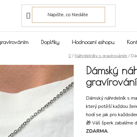
gravírováním
Doplňky
Hodnocení eshopu
Kont
Domů
/
Náhrdelníky s gravírováním
/
Dá
Dámský náh
gravírován
Dámský náhrdelník s mal
který potěší každou žen
hodí se jak pro každodenn
🎁 Váš šperk zabalíme 
ZDARMA
.