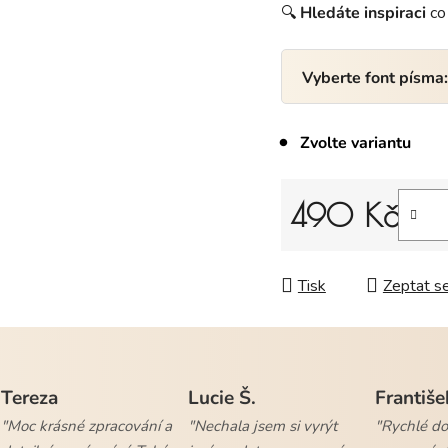
🔍
Hledáte
inspiraci
co 
Vyberte font písma
Zvolte variantu
490 Kč
Měrná cena:
Tisk
Zeptat s
Tereza
Lucie Š.
Františe
"Moc krásné zpracování a
"Nechala jsem si vyrýt
"Rychlé dod