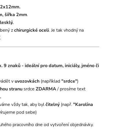
2x12
mm.
, šířka
2mm
.
lesklý.
obený z
chirurgické oceli
. Je tak vhodný na
.
. 9 znaků - ideální pro datum, iniciály, jméno či
vádět v
uvozovkách
(například
"srdce"
)
hou stranu
srdce
ZDARMA
/ prosíme text
.
váme vždy tak, aby byl
čitelný
(např.
"Karolína
írujeme pod sebe)
uhého pracovního dne od vytvoření objednávky.