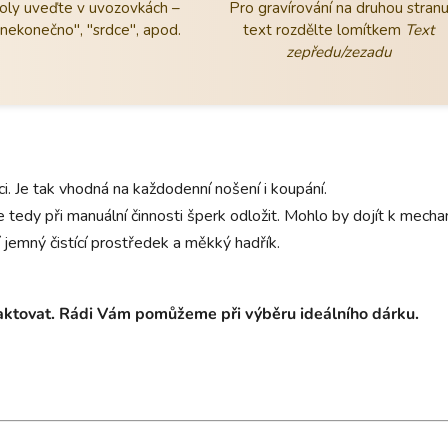
ly uveďte v uvozovkách –
Pro gravírování na druhou stran
"nekonečno", "srdce", apod.
text rozdělte lomítkem
Text
zepředu/zezadu
aci. Je tak vhodná na každodenní nošení i koupání.
 tedy při manuální činnosti šperk odložit. Mohlo by dojít k mec
 jemný čistící prostředek a měkký hadřík.
taktovat. Rádi Vám pomůžeme při výběru ideálního dárku.