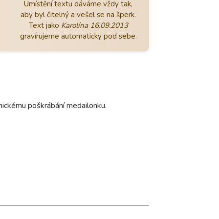
u
Umístění textu dáváme vždy tak,
aby byl čitelný a vešel se na šperk.
Text jako
Karolína 16.09.2013
gravírujeme automaticky pod sebe.
hanickému poškrábání medailonku.