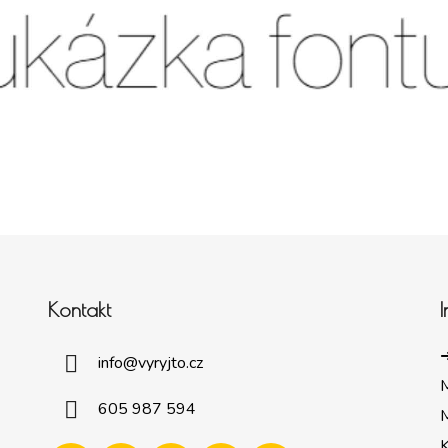
Kontakt
➜
info
@
vyryjto.cz
605 987 594
M
K