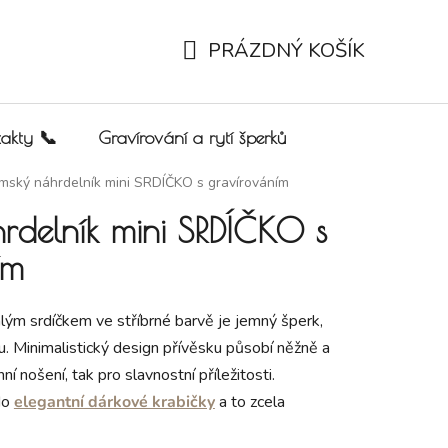
PRÁZDNÝ KOŠÍK
NÁKUPNÍ KOŠÍK
akty 📞
Gravírování a rytí šperků
mský náhrdelník mini SRDÍČKO s gravírováním
rdelník mini SRDÍČKO s
ím
ým srdíčkem ve stříbrné barvě je jemný šperk,
u. Minimalistický design přívěsku působí něžně a
í nošení, tak pro slavnostní příležitosti.
do
elegantní dárkové krabičky
a to zcela