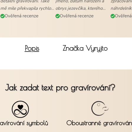
detailní gravírování. Také
jméno, datum narození a
zpracování
mě mile překvapila rychlost
obrys jezevčíka, kterého
náhrdelník
vyřízení objednávky a
mám. Naprostá
všem."
Ověřená recenze
Ověřená recenze
Ověřená
doručení."
spokojenost."
Popis
Značka
Vyryjto
Jak zadat text pro gravírování?
avírování symbolů
Oboustranné gravírován