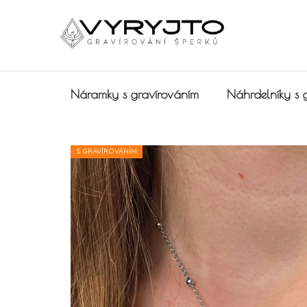
Přejít na obsah
Náramky s gravírováním
Náhrdelníky s 
S GRAVÍROVÁNÍM