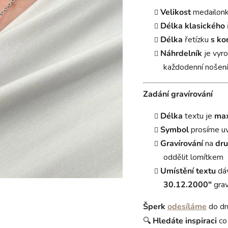
Velikost
medailon
Délka
klasického
Délka
řetízku
s ko
Náhrdelník
je vyr
každodenní nošení
Zadání gravírování
Délka
textu je
max
Symbol
prosíme u
Gravírování
na
dru
oddělit lomítkem
Umístění textu
dá
30.12.2000"
grav
Šperk
odesíláme
do dr
🔍
Hledáte
inspiraci
co 