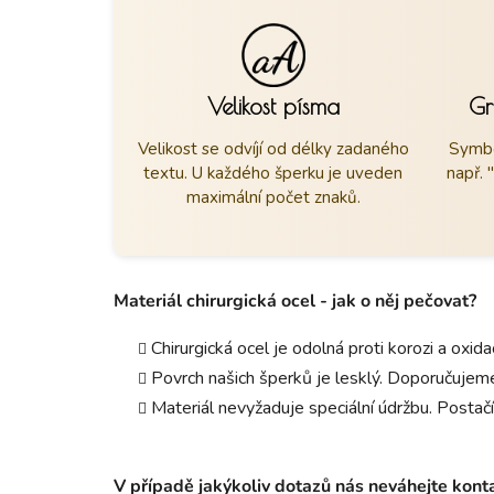
Velikost písma
Gr
Velikost se odvíjí od délky zadaného
Symbo
textu. U každého šperku je uveden
např. 
maximální počet znaků.
Materiál chirurgická ocel - jak o něj pečovat?
Chirurgická ocel je odolná proti korozi a oxid
Povrch našich šperků je lesklý. Doporučujeme
Materiál nevyžaduje speciální údržbu. Postačí
V případě jakýkoliv dotazů nás neváhejte kon