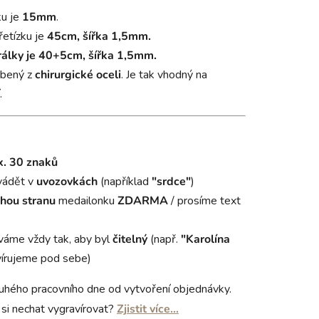
ku je
15mm
.
řetízku je
45cm, šířka 1,5mm.
rálky je 40+5cm, šířka 1,5mm.
obený z
chirurgické oceli
. Je tak vhodný na
.
. 30 znaků
vádět v
uvozovkách
(například
"srdce"
)
hou stranu
medailonku
ZDARMA
/ prosíme text
váme vždy tak, aby byl
čitelný
(např.
"Karolína
írujeme pod sebe)
uhého pracovního dne od vytvoření objednávky.
si nechat vygravírovat?
Zjistit více…