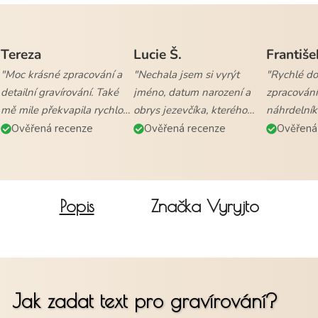
Tereza
Lucie Š.
Františe
"Moc krásné zpracování a
"Nechala jsem si vyrýt
"Rychlé dod
detailní gravírování. Také
jméno, datum narození a
zpracování
mě mile překvapila rychlost
obrys jezevčíka, kterého
náhrdelník
vyřízení objednávky a
mám. Naprostá
všem."
Ověřená recenze
Ověřená recenze
Ověřená
doručení."
spokojenost."
Popis
Značka
Vyryjto
Jak zadat text pro gravírování?