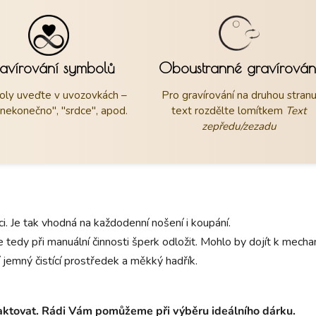
avírování symbolů
Oboustranné gravírován
ly uveďte v uvozovkách –
Pro gravírování na druhou stran
"nekonečno", "srdce", apod.
text rozdělte lomítkem
Text
zepředu/zezadu
aci. Je tak vhodná na každodenní nošení i koupání.
 tedy při manuální činnosti šperk odložit. Mohlo by dojít k mec
 jemný čistící prostředek a měkký hadřík.
taktovat. Rádi Vám pomůžeme při výběru ideálního dárku.