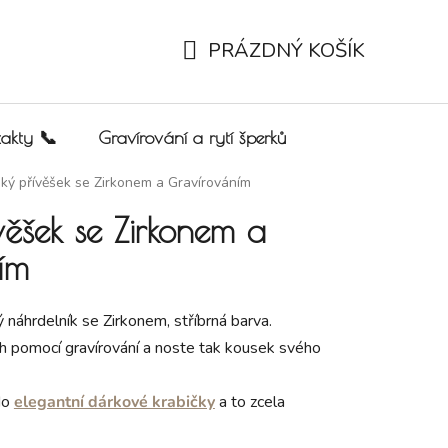
PRÁZDNÝ KOŠÍK
NÁKUPNÍ KOŠÍK
akty 📞
Gravírování a rytí šperků
ý přívěšek se Zirkonem a Gravírováním
ěšek se Zirkonem a
ím
náhrdelník se Zirkonem, stříbrná barva.
h pomocí gravírování a noste tak kousek svého
do
elegantní dárkové krabičky
a to zcela