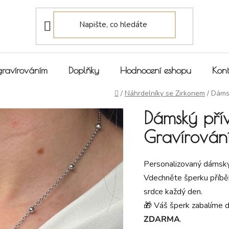
gravírováním
Doplňky
Hodnocení eshopu
Kont
Domů
/
Náhrdelníky se Zirkonem
/
Dámsk
Dámský přív
Gravírován
Personalizovaný dámský 
Vdechněte šperku příbě
srdce každý den.
🎁 Váš šperk zabalíme 
ZDARMA
.