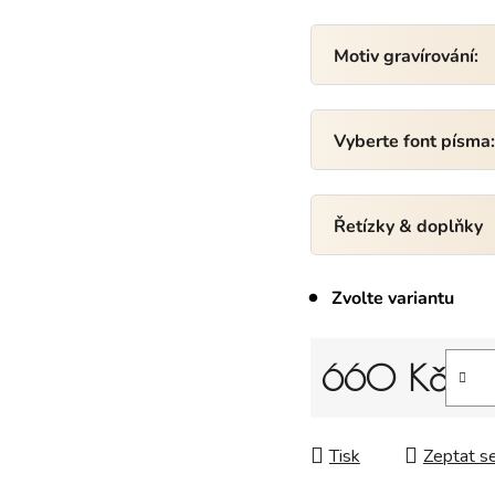
Motiv gravírování:
Vyberte font písma
Řetízky & doplňky
Zvolte variantu
660 Kč
Měrná cena:
Tisk
Zeptat s