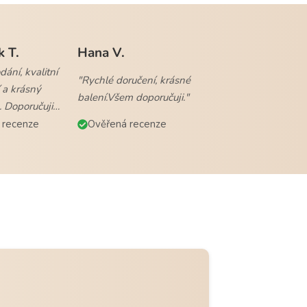
k T.
Hana V.
ání, kvalitní
"Rychlé doručení, krásné
 a krásný
balení.Všem doporučuji."
. Doporučuji
 recenze
Ověřená recenze