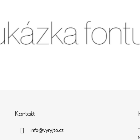
Kontakt
➜
info
@
vyryjto.cz